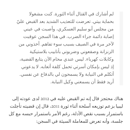
لم أشارك في القتال أثناء الثورة. كنت مشغولا
بحماية بيتي. تعرضت للتعذيب الشديد بعد القبض عليّ
من مجلس أبو سليم العسكري، وأصبت في عيني
إصابة دائمة جراء الضرب. في هذا السجن عوقبت
لآخر مرة في الصيف بسبب سوء تفاهم. أخذوني من
الزنزانة وصفعوني وضربوني بأنابيب بلاستيكية
وكابلات كهرباء. ليس عندي محام الآن يتابع القضية،
إذ ليس بإمكان أسرتي تحمل كلفة أتعابه. لا يدعوني
أتكلم في النيابة ولا يسمحون لي بالدفاع عن نفسي.
أريد فقط أن يسمعني وكيل النيابة.
هناك محتجز قال إنه تم القبض عليه في 2012 لدى عودته إلى
ليبيا بزعم توزيعه أسلحة أثناء ثورة 2011، قال إن قضيته تأجلت
باستمرار بسبب نقص الأدلة، رغم الأمر باستمرار حبسه مع كل
جلسة، وأنه تعرض للمعاملة السيئة في السجن: