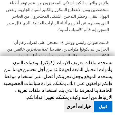
والإيدز والتهاب الكبد. اشتكى المحتجزون من عدم توفر أطباء
متخصصين ومن الانقطاع المتكرر والكثير للمياه الجارية، ونقص
الهواء النقي، وحظر التدخين. اشتكى المحتجزون من الحاجز
الذي يفصلهم عن أقاربهم أثناء الزيارات العائلية، الذي قال مدير
السجن إنه قائم "لأسباب أمنية".
قابلت هيومن رايتس ووتش 26 محتجزا على انفراد. رغم أن
الحراس لم يكونوا متواجدين، فقد بدا عدة محتجزين خائفين من
الكلام مع الباحثين. قال المحتجزون أيضا إن أغلب المحامين
Human Rights Watch cookie preferences
نستخدم ملفات تعريف الارتباط (كوكيز)، وتقنيات التتبع،
يخشون زيارة موكليهم في السجن، ما لم يكونوا على صلات
وأدوات التحليل التابعة لجهة ثالثة من أجل تحسين فهمنا لمن
طيبة بالحراس.
يستخدم الموقع وجعل تجربتكم أفضل. عبر استخدام موقعنا
قال 12 محتجزا إن الحراس كثيرا ما يعلقون المحتجزين من
فإنكم توافقون على ذلك. يمكنكم قراءة سياسات الخصوصية
أذرعهم لساعات طويلة، أو يضربونهم بالكابلات والأنابيب
الخاصة بنا لمعرفة ما الذي يتم استخدام ملفات تعريف
البلاستيكية أو يصعقوهم بالكهرباء. كما قال المحتجزون إن
الارتباط من أجله وكيف يمكنكم تغيير إعداداتكم.
الحراس كثيرا ما قاموا بوضعهم في الحبس الانفرادي، وفي
خيارات أخرى
قبول
حالة واحدة على الأقل دام ذلك حسب الزعم لمدة 7 أسابيع