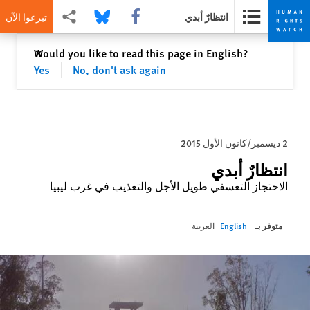
Share this via Facebook
Share this via Bluesky
Share this via مشاركة
انتظارٌ أبدي
تبرعوا الآن
Skip
Skip
إغلاق
Would you like to read this page in English?
✕
to
to
Yes
No, don't ask again
cookie
main
content
privacy
notice
2 ديسمبر/كانون الأول 2015
انتظارٌ أبدي
الاحتجاز التعسفي طويل الأجل والتعذيب في غرب ليبيا
متوفر بـ
English
العربية