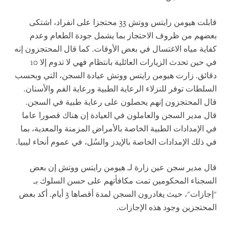
قابلت هيومن رايتس ووتش 33 محتجزا على انفراد، اشتكى
بعضهم من ظروف الاحتجاز بما يشمل جودة الطعام وعدم
كفاية مياه الاغتسال في بعض الأوقات. كما قال المحتجزون إنه
في حين تحدث الزيارات العائلية بانتظام فهي لا تدوم إلا 10
دقائق. زارت هيومن رايتس ووتش عيادة السجن، التي وبحسب
السلطات توفر للنزلاء الرعاية الطبية ورعاية الفم والأسنان.
قال المحتجزون إنهم يحصلون على رعاية طبية في السجن.
قال مدير السجن والعاملون في العيادة إن هناك قصورا عاما
في الإمدادات الطبية الخاصة بالأمراض المزمنة والمعدية، بما
في ذلك الإمدادات الخاصة بالإيدز والسُل، في عموم أنحاء ليبيا.
قال مدير سجن عين زارة لـ هيومن رايتس ووتش إن بعض
السجناء المحكومين تمت مكافأتهم على حسن السلوك بـ
"إجازات"، حيث يغادرون السجن لمدة أقصاها 3 أيام. أكد بعض
المحتجزين وجود هذه الإجازات.