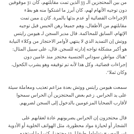
من بين المحتجزين الـ 33 الذين تمت مقابلتهم، كان 31 موقوفين
دون توجيه الأتهام لهم، كان أبرز ما اشتكوا منه هو بطء
الإجراءات القضائية أو عدم بدئها بالمرة. كان 4 ممن تمت
مقابلتهم من الأطفال، وهم جميعا رهن الحبس قبل توجيه
الإتهام، السابق للمحاكمة. قال مدير السجن لـ هيومن رايتس
ووتش إن التمديد الذي لا ينتهي لأوامر الاحتجاز من وكلاء النيابة
هو أكبر مشكلة تواجه إدارته للسجن. قال، على سبيل المثال:
"هناك مواطن سوداني الجنسية محتجز منذ عامين دون
إجراءات قضائية، وكل هذا لأنه تم توقيفه وهو يشرب الكحول،
وكان ثملا".
سمعت هيومن رايتس ووتش بعدة مزاعم تعذيب ومعاملة سيئة
على يد الحراس. زعم بعض المحتجزين أن الحراس سمحوا
لأقارب الضحايا المزعومين بالدخول إلى السجن لضربهم.
قال محتجزون إن الحراس يضربونهم عادة لعقابهم على
الشجار أو لحيازة مواد محظورة، مثل الهواتف الخلوية أو الأدوية
غير المصرح بتداولها. طبقا لـ 13 محتجزا، كثيرا ما استخدم