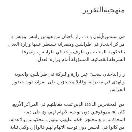
منهجيةالتقرير
في سبتمبر/أيلول 2015، زار باحثان من هيومن رايتس ووتش 4
مراكز احتجاز في طرابلس ومصراتة تسيطر عليها وزارة العدل
بالحكومة المعلنة من طرف واحد في طرابلس، وتديرها
الشرطة القضائية، المسؤولة أمام وزارة العدل.
زار الباحثان سجنيّ عين زارة والبركة في طرابلس، والجوية
والهدى في مصراتة، وقابلا محتجزين على انفراد، دون حضور
الحراس.
من المحتجزين الـ 120 الذين تمت مقابلتهم في المراكز الأربع،
كان 96 مموقوفين دون توجيه الاتهام لهم، و4 على ذمة
المحاكمة، و
19
محتجزا حُكم عليهم، بينهم 5 محكومين بالإعدام.
من كانوا في الحبس دون توجيه الاتهام لهم قالوا إن وكيل نيابة