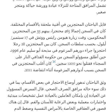
تشمل المرافق المتاحة للنزلاء عيادة وورشة حياكة ومتجر
صغير.
قابل الباحثان المحتجزين في أفنية ملحقة بالأقسام المختلفة.
كان في السجن إجمالا 465 محتجزا، بينهم 35 من المحتجزين
المحكومين، وقت زيارة هيومن رايتس ووتش في 17 سبتمبر/
أيلول، بحسب سلطات السجن. كان بين المحتجزين 28 رجلا
احتجزوا جراء دورهم المزعوم في مذبحة أبو سليم عام 1996،
حين أطلق مسؤولو السجن من حكومة القذافي النار على
[9]
السجناء فقتلوا نحو 1200 سجين.
كان أغلب المحتجزين في
السجن بسبب أدوارهم المزعومة أثناء انتفاضة 2011.
وثق الباحثان تدهور أوضاع الاحتجاز في بعض الأقسام، بما في
ذلك سوء حالة مرافق الصرف الصحي. قال الممرض المسؤول
عن العيادة إن بإمكان العاملين بالعيادة عمل تشخيصات مبدئية
واختبارات معملية وبعض الرعاية للأسنان والفم. قال إن هناك
قصور في العقاقير الخاصة بالأمراض النفسية وضغط الدم