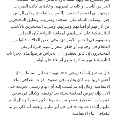
الحراس أنابيب أو كابلات لضربهم، وعادة ما كانت الضربات
موجهة إلى أخمص القدمين (الضرب بالفلقة)، وحلق الرأس
جبرا، وسكب المياه على السجناء وضربهم، وتعليق المحتجزين
من أذرعهم أو أقدامهم وضربهم، وضرب المحتجزين بالأنابيب
البلاستيكية على أجسادهم. لمعاقبة النزلاء، كان الحراس
يضعونهم في الحبس الانفرادي، وفي بعض الحالات قللوا من
الطعام في وجباتهم أو حلقوا شعر رأسهم جبرا. لم يقل
المحتجزون إن كانوا يعتقدون أن الحراس فرضوا هذه الإجراءات
التأديبية عليهم بمبادرة منهم أم بناء على أوامر.
قال محتجز إنه أوقف في 2011 بتهمة "تضليل السلطات" إذ
أخفى قريبا لهم كان يحارب في صفوف قوات القذافي أثناء
الانتفاضة، وقال إنه لم يُنسب إليه أي اتهام رسمي بجريمة حتى
الآن، وإنه تعرض لمعاملة سيئة بعد توقيفه، وكذلك في سجن
عين زارة. المحتجز عنصر من مجموعة كبيرة من الرجال قُبض
عليهم أثناء 2011 و2012 في حي أبو سليم، ويُعتقد أنه كان مواليا
للقذافي أثناء الانتفاضة: