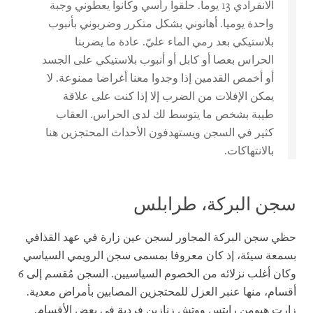
الانفرادي 13 يوما. حلقوا رأسي وكانوا يعطوني وجبة
واحدة يوميا. أهانوني بشكل متكرر وضربوني بأنبوب
بلاستيكي بعد رمي الماء عليّ. عادة ما يضربنا
الحراس بعصا أو كابل أو أنبوب بلاستيكي على الجسد
أو أخمص القدمين إذا وجدوا معنا أغراضا ممنوعة. لا
يمكن الإفلات من الضرب إلا إذا كنت على علاقة
طيبة بشخص ما يتوسط لك لدى الحراس. العقاب
كثير في السجن ويستهدفون الأحداث المحتجزين هنا
بالانتهاكات.
سجن البركة، طرابلس
حظي سجن البركة المجاور لسجن عين زارة في عهد القذافي
بسمعة سيئة، إذ كان معروفا بمسمى سجن الرويمي السياسي
وكان أغلب نزلائه من الخصوم السياسيين. السجن مُقسم إلى 6
أقسام، منها عنبر العزل للمحتجزين المصابين بأمراض معدية.
زارت هيومن رايتس ووتش زنازين فردية في بعض الأقسام.