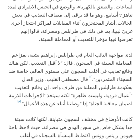
لساعات، والصعق بالكهرباء، والوضع في الحبس الانفرادي لمدد
تناهز 7 أسابيع، وهو ما قد يرقى إلى مصاف التعذيب في بعض
الحالات. أشار المحتجزون أثناء المقابلات لمراكز احتجاز أخرى
غربيّ ليبيا، بما في ذلك في طرابلس ومصراتة، قالوا إنهم
تعرضوا فيها مؤخرا للتعذيب أو المعاملة السيئة.
لدى مواجهة النائب العام في طرابلس، إبراهيم بشية، بمزاعم
المعاملة السيئة في السجون، قال: "لا أقبل التعذيب، لكن هناك
وقائع تعذيب في أغلب السجون على مستوى العالم، خاصة ضد
[1]
السجناء المتمردين".
قال مصطفى القليب، وزير العدل
بحكومة طرابلس المعلنة من طرف واحد، إن وقائع التعذيب
"أعمال فردية، وليست ظاهرة" لكنه سيتخذ "الإجراءات اللازمة
[2]
لضمان معاقبة الجناة" إذا "وصلتنا أنباء عن هذه الأعمال".
كانت الأوضاع في مختلف السجون متباينة، لكنها كانت سيئة
جدا بشكل خاص في سجن الهدى في مصراتة، حيث لاحظ باحثا
هيومن رايتس ووتش اكتظاظ المنشأة بالسجناء في أغلب