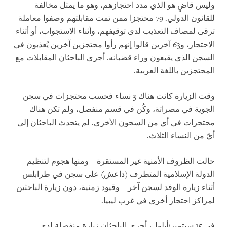
وليس قاضٍ هو الذي مدد احتجازهم، وهو ما يمثل مخالفة
للقانون الدولي. 79 محتجزا ممن تمت مقابلتهم وصفوا معاملة
ترقى لمصاف التعذيب لدى توقيفهم، وأثناء الاستجواب، أو أثناء
الاحتجاز، و63 آخرين قالوا إنهم رأوا محتجزين آخرين يُعذبون في
السجن الذي يقبعون وراء قضبانه. أجرى الباحثان المقابلات مع
المحتجزين باللغة العربية.
وقت الزيارة كانت هناك 3 نساء فحسب محتجزات في سجن
الجوية في مصراتة، وكُن في قسم منفصل، ولم تكن هناك
محتجزات في أي من السجون الأخرى. لم يتحدث الباحثان إلى
أيّ من النساء الثلاث.
حالت الظروف الأمنية غير المستقرة – ومنها هجوم لتنظيم
الدولة الإسلامية المتطرف (داعش) على سجن في طرابلس
أثناء زيارة الوفد لسجن آخر – وقيود زمنية، دون زيارة الباحثين
لمراكز احتجاز أخرى في غرب ليبيا.
في 15 سبتمبر/أيلول، أجرى الباحثان زيارة منفصلة لدى