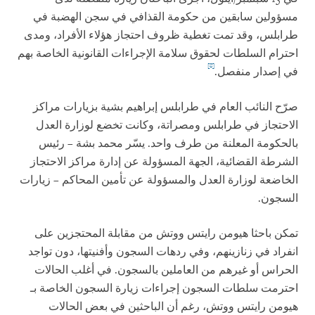
مسؤولين سابقين من حكومة القذافي في سجن الهضبة في
طرابلس، وقد تمت تغطية ظروف احتجاز هؤلاء الأفراد، ومدى
احترام السلطات لحقوق سلامة الإجراءات القانونية الخاصة بهم
[8]
في إصدار منفصل.
صرّح النائب العام في طرابلس إبراهيم بشية بزيارات مراكز
الاحتجاز في طرابلس ومصراتة، وكانت تخضع لوزارة العدل
بالحكومة المعلنة من طرف واحد. يسّر محمد بشة – رئيس
الشرطة القضائية، الجهة المسؤولة عن إدارة مراكز الاحتجاز
الخاضعة لوزارة العدل والمسؤولة عن تأمين المحاكم – زيارات
السجون.
تمكن باحثا هيومن رايتس ووتش من مقابلة المحتجزين على
انفراد في زنازينهم، وفي ردهات السجون وأفنيتها، دون تواجد
الحراس أو غيرهم من العاملين بالسجون. في أغلب الحالات
احترمت سلطات السجون إجراءات زيارة السجون الخاصة بـ
هيومن رايتس ووتش، رغم أن الباحثين في بعض الحالات