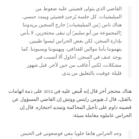
القاضي الذي يتولى قضيتي عليه ضغوط من
الميليشيات. كل جلسة يُرجئ قضيتي ويمدد حبسي.
هناك ناس [من الميليشيات] خارج السجين يريدوننا
[المجموعة من أبو سليم] أن نبقى محتجزين. لا بأس
بإدارة السجن، لكن بعض الحراس ليسوا طيبين.
يتهموننا بأننا موالين للقذافي، ويهينوننا ويسبوننا. كما
يوجد عنف في السجن. أحاول ألا أتسبب في
مشكلات، لكني أُعاقب من حين لآخر. قبل شهور
قليلة عوقبت بالتعليق من يدي.
هناك محتجز آخر قال إنه قُبض عليه في 2012 على ذمة اتهامات
بالقتل، قال لـ هيومن رايتس ووتش إن القاضي المسؤول عن
قضيته داوم على تأجيل المحاكمة وتمديد احتجازه. قال إن
الحراس عاملوه معاملة سيئة:
وجد الحراس هاتفا خلويا معي فوضعوني في الحبس