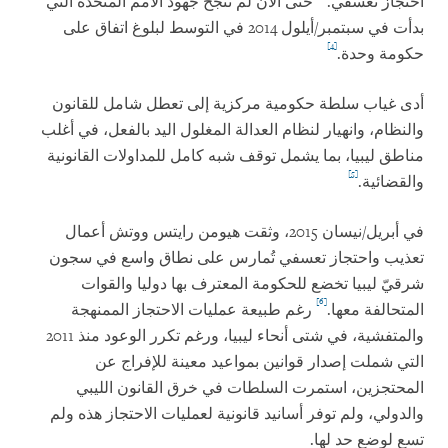
احتجاز تعسفي.
حتى الآن لم تنجح جهود الأمم المتحدة التي
بدأت في سبتمبر/أيلول 2014 في التوسط لبلوغ اتفاق على
[4]
حكومة وحدة.
أدى غياب سلطة حكومية مركزية إلى تعطل شامل للقانون
والنظام، وانهيار لنظام العدالة المغلول اليد بالفعل، في أغلب
مناطق ليبيا، بما يشمل توقف شبه كامل للمداولات القانونية
[5]
والقضائية.
في أبريل/نيسان 2015، وثقت هيومن رايتس ووتش أعمال
تعذيب واحتجاز تعسفي تُمارس على نطاق واسع في سجون
شرقيّ ليبيا تخضع للحكومة المعترف بها دوليا والقوات
[6]
المتحالفة معها.
رغم طبيعة عمليات الاحتجاز الممنهجة
والمتفشية، في شتى أنحاء ليبيا، ورغم تكرر الوعود منذ 2011
التي شملت إصدار قوانين بمواعيد معينة للإفراج عن
المحتجزين، استمرت السلطات في خرق القانون الليبي
والدولي، ولم توفر أسانيد قانونية لعمليات الاحتجاز هذه ولم
تسع لوضع حد لها.