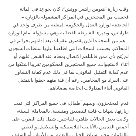
وقت زيارة "هيومن رايتس ووتش"، كان نحو 25 في المائة
فحسب من المحتجزين في المراكز المشمولة بالزيارة –
الخاضعة لوزارة العدل والحكومة المعلنة من طرف واحد في
طرابلس، وتديرها الشرطة القضائية وهي مسؤولة أمام الوزارة
– هم من السجناء الذين يقضون عقوبات بعد إدانتهم بجرائم في
المحاكم، بحسب السجلات التي اطلعتنا عليها سلطات السجون.
لم يُتح لأي ممن قابلناهم الاتصال بمحام عند القبض عليهم أو
أثناء الاستجواب. جميع المحتجزين المحكومين تقريبا اشتكوا من
عدم كفاية التمثيل القانوني، بما في ذلك عدم كفاية التشاور
على انفراد مع المحامين، رغم أن قلة منهم حظوا بالتمثيل
القانوني أثناء المداولات الخاصة بقضاياهم.
قدم المحتجزون، وبينهم أطفال، في جميع المراكز التي تمت
زيارتها، شهادات قابلة للتصديق ومتسقة، بالمعاملة السيئة،
وكانت بعض الحالات ظاهرة للباحثين. شمل ذلك الضرب على
أخمص القدمين بالأنابيب البلاستيكية والسلاسل والعصي
واللكمات وحتى سياط الخيل، والتعليق من الأبواب أو السقف