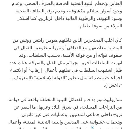
العنابر، وتحطم البنية التحتية الخاصة بالصرف الصحي، وعدم
وجود أسوار لسلالم مكشوفة ، وعدم توفر النظافة الصحية،
وسوء التهوئة، والرطوبة العالية داخل الزنازين. كما اشتكى
النزلاء من سوء الطعام.
كان أغلب المحتجزين الذين قابلتهم هيومن رايتس ووتش من
المشتبه بتعاطفهم مع القذافي أو من المتطوعين للقتال في
صفوف قواته أو من قواته الأمنية، بحسب السلطات، وقد
اتهمت السلطات آخرين بجرائم مثل القتل والسرقة. هناك عدد
قليل اشتبهت السلطات في صلتهم بأعمال "إرهاب" أو الانتماء
لجماعات متطرفة مثل تنظيم "الدولة الإسلامية" (المعروف بـ
"داعش").
منذ يوليو/تموز 2014 والفصائل الليبية المختلفة واقعة في دوامة
من النزاعات المسلحة، في شرق البلاد وغربها، ما أسفر عن
نزوح داخلي جماعي للمدنيين، وعمليات قتل غير قانوني،
وهجمات عشوائية على المدنيين والبنية التحتية المدنية، وأعمال
[3]