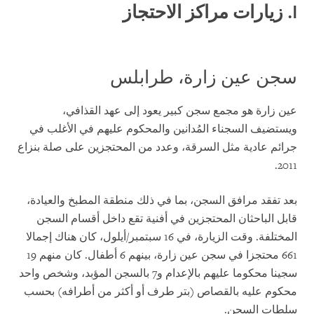
I.
زيارات مراكز الاحتجاز
سجن عين زارة، طرابلس
عين زارة هو مجمع سجن كبير يعود إلى عهد القذافي،
ويستضيف السجناء المُدانين والمحكوم عليهم في الأغلب في
جرائم عادية مثل السرقة، وعدد من المحتجزين على صلة بنزاع
2011.
بعد تفقد مرافق السجن، بما في ذلك منطقة المطبخ والعيادة،
قابل الباحثان المحتجزين في أفنية تقع داخل أقسام السجن
المختلفة. وقت الزيارة، في 16 سبتمبر/أيلول، كان هناك إجمالا
661 محتجزا في سجن عين زارة، بينهم 6 أطفال. كان منهم 19
سجينا محكوما عليهم بالإعدام و7 بالسجن المؤبد، وشخص واحد
محكوم عليه بالقصاص (بتر طرف أو أكثر من أطرافه) بحسب
سلطات السجن.