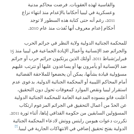
والقاسية لهذه العقوبات. فرضت محاكم مدنية
وعسكرية في ليبيا أحكاما بالإعدام منذ انتهاء نزاع
2011، رغم أنه حتى كتابة هذه السطور لا توجد
أحكام إعدام معروف أنها نُفذت منذ عام 2010.
للمحكمة الجنائية الدولية ولاية النظر في جرائم الحرب
والجرائم ضد الإنسانية وأعمال الإبادة الجماعية في ليبيا منذ 15
فبراير/شباط 2011. أولئك الذين يرتكبون جرائم حرب أو جرائم
ضد الإنسانية أو يأمرون بها أو يساعدون عليها أو تترتب عليهم
مسؤولية قيادة بشأنها، يمكن أن يخضعوا للملاحقة القضائية
أمام المحاكم الليبية أو المحكمة الجنائية الدولية. بدعوى عدم
استقرار ليبيا ونقص الموارد كمعوقات تحول دون التحقيق،
أعلنت فاتو بنسوده المدعية العامة للمحكمة الجنائية الدولية
عن الحدّ من أعمال التحقيق في الجرائم المزعوم ارتكاب
المسؤولين السابقين من حكومة القذافي إياها، أثناء ثورة 2011.
تكررت دعوات هيومن رايتس ووتش لادعاء المحكمة الجنائية
[7]
الدولية بفتح تحقيق إضافي في الانتهاكات الجارية في ليبيا.