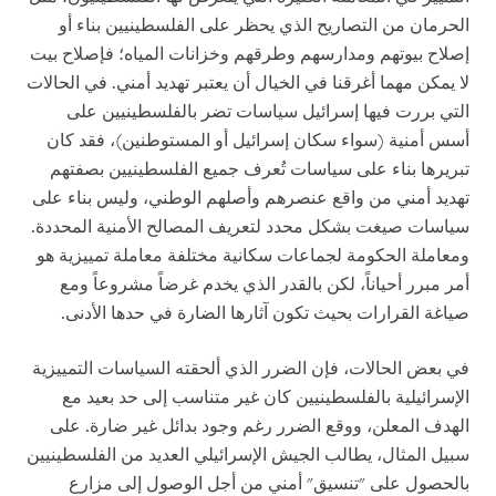
الحرمان من التصاريح الذي يحظر على الفلسطينيين بناء أو
إصلاح بيوتهم ومدارسهم وطرقهم وخزانات المياه؛ فإصلاح بيت
لا يمكن مهما أغرقنا في الخيال أن يعتبر تهديد أمني. في الحالات
التي بررت فيها إسرائيل سياسات تضر بالفلسطينيين على
أسس أمنية (سواء سكان إسرائيل أو المستوطنين)، فقد كان
تبريرها بناء على سياسات تُعرف جميع الفلسطينيين بصفتهم
تهديد أمني من واقع عنصرهم وأصلهم الوطني، وليس بناء على
سياسات صيغت بشكل محدد لتعريف المصالح الأمنية المحددة.
ومعاملة الحكومة لجماعات سكانية مختلفة معاملة تمييزية هو
أمر مبرر أحياناً، لكن بالقدر الذي يخدم غرضاً مشروعاً ومع
صياغة القرارات بحيث تكون آثارها الضارة في حدها الأدنى.
في بعض الحالات، فإن الضرر الذي ألحقته السياسات التمييزية
الإسرائيلية بالفلسطينيين كان غير متناسب إلى حد بعيد مع
الهدف المعلن، ووقع الضرر رغم وجود بدائل غير ضارة. على
سبيل المثال، يطالب الجيش الإسرائيلي العديد من الفلسطينيين
بالحصول على "تنسيق" أمني من أجل الوصول إلى مزارع