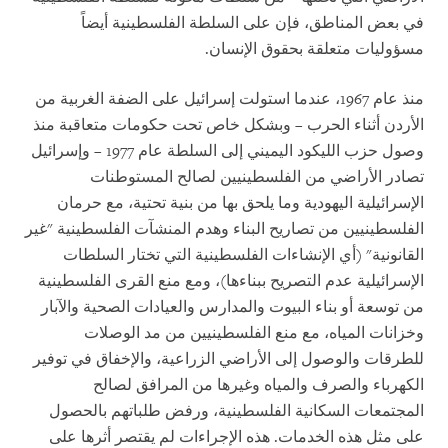
في بعض المناطق، فإن على السلطة الفلسطينية أيضاً
مسؤوليات متعلقة بحقوق الإنسان.
منذ عام 1967، عندما استولت إسرائيل على الضفة الغربية من
الأردن أثناء الحرب – وبشكل خاص تحت حكومات متعاقبة منذ
وصول حزب الليكود اليميني إلى السلطة عام 1977 – وإسرائيل
تصادر الأراضي من الفلسطينيين لصالح المستوطنات
الإسرائيلية اليهودية وما يلحق بها من بنية تحتية، مع حرمان
الفلسطينيين من تصاريح البناء وهدم المنشآت الفلسطينية "غير
القانونية" (أي الإنشاءات الفلسطينية التي تختار السلطات
الإسرائيلية عدم التصريح ببناءها)، ومع منع القرى الفلسطينية
من توسعة أو بناء البيوت والمدارس والعيادات الصحية والآبار
وخزانات المياه، مع منع الفلسطينيين من مد الوصلات
للطرقات والوصول إلى الأراضي الزراعية، والإخفاق في توفير
الكهرباء والصرف والمياه وغيرها من المرافق لصالح
المجتمعات السكانية الفلسطينية، ورفض طلباتهم بالحصول
على مثل هذه الخدمات. هذه الإجراءات لم يقتصر أثرها على