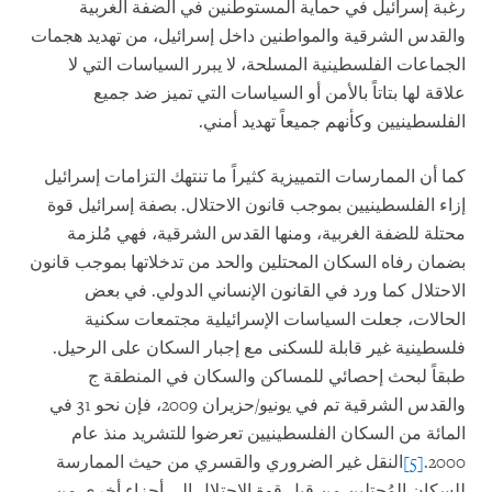
رغبة إسرائيل في حماية المستوطنين في الضفة الغربية
والقدس الشرقية والمواطنين داخل إسرائيل، من تهديد هجمات
الجماعات الفلسطينية المسلحة، لا يبرر السياسات التي لا
علاقة لها بتاتاً بالأمن أو السياسات التي تميز ضد جميع
الفلسطينيين وكأنهم جميعاً تهديد أمني.
كما أن الممارسات التمييزية كثيراً ما تنتهك التزامات إسرائيل
إزاء الفلسطينيين بموجب قانون الاحتلال. بصفة إسرائيل قوة
محتلة للضفة الغربية، ومنها القدس الشرقية، فهي مُلزمة
بضمان رفاه السكان المحتلين والحد من تدخلاتها بموجب قانون
الاحتلال كما ورد في القانون الإنساني الدولي. في بعض
الحالات، جعلت السياسات الإسرائيلية مجتمعات سكنية
فلسطينية غير قابلة للسكنى مع إجبار السكان على الرحيل.
طبقاً لبحث إحصائي للمساكن والسكان في المنطقة ج
والقدس الشرقية تم في يونيو/حزيران 2009، فإن نحو 31 في
المائة من السكان الفلسطينيين تعرضوا للتشريد منذ عام
2000.
[5]
النقل غير الضروري والقسري من حيث الممارسة
للسكان المُحتلين من قبل قوة الاحتلال إلى أجزاء أخرى من