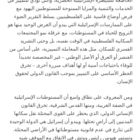
الخاضعة للسيطرة الإسرائيلية الحصرية، والتي تؤدي للتمييز في
الخدمات والتنمية والمزايا الممنوحة للمستوطنين اليهود مع
فرض أوضاع قاسية على الفلسطينيين. يسلط التقرير الضوء
على الممارسات الإسرائيلية التي يبدو أن الغرض الوحيد منها هو
الترويج للحياة في المستوطنات، مع عرقلة نمو المجتمعات
السكانية الفلسطينية في الوقت نفسه، بل وحتى التشريد
القسري للسكان. مثل هذه المعاملة التمييزية، على أساس من
العنصر أو العرق أو الأصل الوطني – غير المخصصة تحديداً
للوفاء باحتياجات أمنية أو لها أهداف مبررة أخرى – تخرق
الحظر الأساسي على التمييز بموجب القانون الدولي لحقوق
الإنسان.
ومن المعروف على نطاق واسع أن المستوطنات الإسرائيلية
في الضفة الغربية، ومنها القدس الشرقية، تخرق القانون
الإنساني الدولي، الذي يحظر على القوى المحتلة نقل سكانها
المدنيين إلى أراضٍ تحتلها. ويبدو أن إسرائيل هي الدولة الوحيدة
التي تنازع في عدم قانونية مستوطناتها في الأراضي المحتلة.
وتستمر هيومن رايتس ووتش في الاتفاق مع الموقف شبه