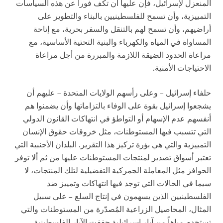
المنعزل لإسرائيل، فإن عليها أن تكف فوراً عن هذه السياسات
التمييزية، وأن تسمح للفلسطينيين بالبناء والتطوير على
أراضيهم، وأن تسمح لهم بالتنقل والسفر بحرية، مع إتاحة
المساواة في المياه والكهرباء والبنية التحتية الأساسية، مع
مراعاة الحدود الضيقة اللازمة والمبررة من أجل مراعاة
الاحتياجات الأمنية.
حلفاء إسرائيل – وعلى رأسهم الولايات المتحدة – عليهم أن
يشجعوا إسرائيل بقوة على الوفاء بالتزاماتها وأن يضمنوا هم
أنفسهم عدم الإسهام أو التواطؤ في انتهاكات القانون الدولي
التي تتسبب فيها المستوطنات، مثل خروقات حقوق الإنسان
التمييزية والتي هي بؤرة تركيز هذا التقرير. البلدان الأجنبية التي
تعتبر أسواق تصدير لمنتجات المستوطنات عليها من ثم ألا توفر
الحوافز مثل المعاملة الجمركية التفضيلية لتلك المنتجات، لا
سيما في الحالات التي توجد فيها انتهاكات وتمييز ضد
الفلسطينيين الذين يسهمون في إنتاج السلع – على سبيل
المثال، المحاصيل الزراعية المُصدّرة من المستوطنات والتي
تستخدم مياهاً من آبار إسرائيلية جففت الآبار الفلسطينية