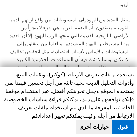
اليهود.
ينتقل العديد من اليهود إلى المستوطنات من واقع آرائهم الدينية
القومية، يعتقدون بأن الضفة الغربية هي جزء لا يتجزأ من
الأراضي التاريخية القديمة التي منحها الرب لليهود. إلا أن العديد
من المستوطنين اليهود المتشددين والعلمانيين ينتقلون إلى
المستوطنات بالأساس لأسباب اقتصادية، مثل انخفاض تكاليف
الإسكان. ومما لا شك فيه أن المساعدات الحكومية الكبيرة
تسهم في ارتفاع مستوى الهجرة إلى المستوطنات، ففي عام
Human Rights Watch cookie preferences
نستخدم ملفات تعريف الارتباط (كوكيز)، وتقنيات التتبع،
2006، طبقاً لإحصاءات إسرائيلية رسمية، كانت 20 في المائة
وأدوات التحليل التابعة لجهة ثالثة من أجل تحسين فهمنا لمن
من الزيادة السكانية في المستوطنات جراء الهجرة من داخل
يستخدم الموقع وجعل تجربتكم أفضل. عبر استخدام موقعنا
إسرائيل (بما في ذلك مهاجرين جدد من بلدان أخرى) وليس
فإنكم توافقون على ذلك. يمكنكم قراءة سياسات الخصوصية
"النمو الطبيعي"، المصطلح الذي تستخدمه الحكومة الإسرائيلية
الخاصة بنا لمعرفة ما الذي يتم استخدام ملفات تعريف
لتبرير الإنشاءات الاستيطانية. في عام 2007، كانت 37 في المائة
الارتباط من أجله وكيف يمكنكم تغيير إعداداتكم.
من نسبة النمو الاستيطاني جراء هذه الهجرة.
خيارات أخرى
قبول
وبالإضافة إلى استقبال الدعم من الحكومة الإسرائيلية، تتلقى