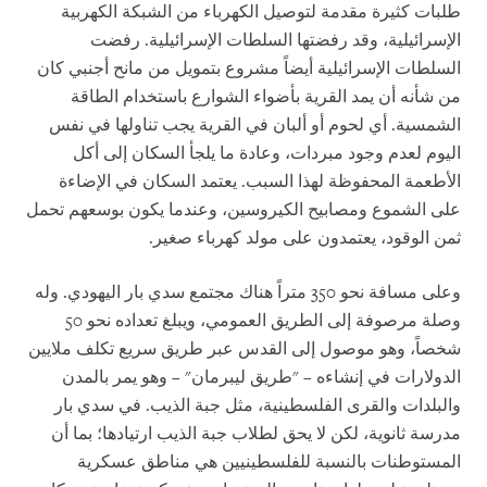
طلبات كثيرة مقدمة لتوصيل الكهرباء من الشبكة الكهربية
الإسرائيلية، وقد رفضتها السلطات الإسرائيلية. رفضت
السلطات الإسرائيلية أيضاً مشروع بتمويل من مانح أجنبي كان
من شأنه أن يمد القرية بأضواء الشوارع باستخدام الطاقة
الشمسية. أي لحوم أو ألبان في القرية يجب تناولها في نفس
اليوم لعدم وجود مبردات، وعادة ما يلجأ السكان إلى أكل
الأطعمة المحفوظة لهذا السبب. يعتمد السكان في الإضاءة
على الشموع ومصابيح الكيروسين، وعندما يكون بوسعهم تحمل
ثمن الوقود، يعتمدون على مولد كهرباء صغير.
وعلى مسافة نحو 350 متراً هناك مجتمع سدي بار اليهودي. وله
وصلة مرصوفة إلى الطريق العمومي، ويبلغ تعداده نحو 50
شخصاً، وهو موصول إلى القدس عبر طريق سريع تكلف ملايين
الدولارات في إنشاءه – "طريق ليبرمان" – وهو يمر بالمدن
والبلدات والقرى الفلسطينية، مثل جبة الذيب. في سدي بار
مدرسة ثانوية، لكن لا يحق لطلاب جبة الذيب ارتيادها؛ بما أن
المستوطنات بالنسبة للفلسطينيين هي مناطق عسكرية