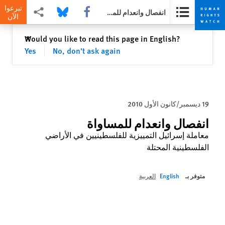
تبرعوا
Share this via Facebook
Share this via Bluesky
Share this via مشاركة
انفصال وانعدام للمساواة
الآن
Skip
Skip
إغلاق
Would you like to read this page in English?
✕
to
to
Yes
No, don't ask again
cookie
main
content
privacy
notice
19 ديسمبر/كانون الأول 2010
انفصال وانعدام للمساواة
معاملة إسرائيل التمييزية للفلسطينيين في الأراضي
الفلسطينية المحتلة
متوفر بـ
English
العربية