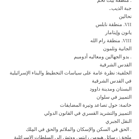
. منطقة بيت لحم
جبة الذيب..
نحالين
VII. منطقة نابلس
يانون وإيتامار
VIII. منطقة رام الله
الجانية وتلمون
. بدو الجهالين ومعاليه أدوميم
القدس الشرقية
الخلفية: نظرة عامة على سياسات التخطيط والبناء الإسرائيلية
في القدس الشرقية
البستان ومدينة داوود
التمييز في سلوان
خاتمة: حول تصاعد وتيرة المضايقات
التمييز والتشريد القسري في القانون الدولي
النقل الجبري
. الحق في السكن والإسكان والملائم والحق في المِلك
ملحق: رسائل هيومن رايتس ووتش إلى السلطات الإسرائلية