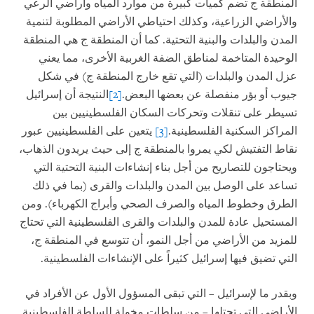
المنطقة ج تضم كميات كبيرة من موارد المياه وأراضي الرعي
والأراضي الزراعية، وكذلك احتياطي الأراضي المطلوبة لتنمية
المدن والبلدات والبنية التحتية. كما أن المنطقة ج هي المنطقة
الوحيدة المتاخمة لمناطق الضفة الغربية الأخرى، مما يعني
عزل المدن والبلدات (التي تقع خارج المنطقة ج) في شكل
جيوب أو بؤر منفصلة عن بعضها البعض.
[2]
النتيجة أن إسرائيل
تسيطر على تنقلات وتحركات السكان الفلسطينيين بين
المراكز السكنية الفلسطينية.
[3]
يتعين على الفلسطينيين عبور
نقاط التفتيش لكي يمروا بالمنطقة ج إلى حيث يريدون الذهاب،
ويحتاجون للتصاريح من أجل بناء إنشاءات البنية التحتية التي
تساعد على الوصل بين المدن والبلدات والقرى (بما في ذلك
الطرق وخطوط المياه والصرف الصحي وأبراج الكهرباء). ومن
المستحيل عادة للمدن والبلدات والقرى الفلسطينية التي تحتاج
للمزيد من الأراضي من أجل النمو، أن تتوسع في المنطقة ج،
التي تضيق فيها إسرائيل كثيراً على الإنشاءات الفلسطينية.
وبقدر ما لإسرائيل – التي تبقى المسؤول الأول عن الأفراد في
الأراضي التي تحتلها – من سلطات مخولة للسلطة الفلسطينية