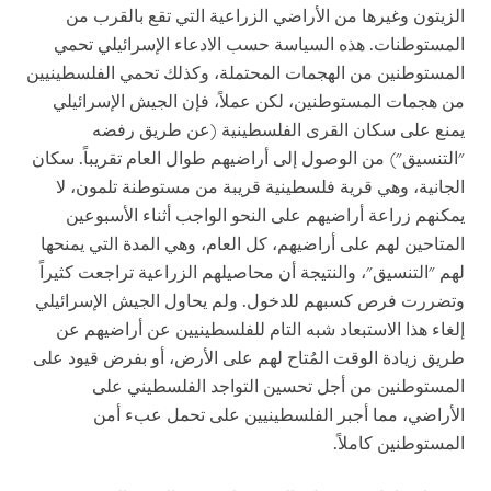
الزيتون وغيرها من الأراضي الزراعية التي تقع بالقرب من
المستوطنات. هذه السياسة حسب الادعاء الإسرائيلي تحمي
المستوطنين من الهجمات المحتملة، وكذلك تحمي الفلسطينيين
من هجمات المستوطنين، لكن عملاً، فإن الجيش الإسرائيلي
يمنع على سكان القرى الفلسطينية (عن طريق رفضه
"التنسيق") من الوصول إلى أراضيهم طوال العام تقريباً. سكان
الجانية، وهي قرية فلسطينية قريبة من مستوطنة تلمون، لا
يمكنهم زراعة أراضيهم على النحو الواجب أثناء الأسبوعين
المتاحين لهم على أراضيهم، كل العام، وهي المدة التي يمنحها
لهم "التنسيق"، والنتيجة أن محاصيلهم الزراعية تراجعت كثيراً
وتضررت فرص كسبهم للدخول. ولم يحاول الجيش الإسرائيلي
إلغاء هذا الاستبعاد شبه التام للفلسطينيين عن أراضيهم عن
طريق زيادة الوقت المُتاح لهم على الأرض، أو بفرض قيود على
المستوطنين من أجل تحسين التواجد الفلسطيني على
الأراضي، مما أجبر الفلسطينيين على تحمل عبء أمن
المستوطنين كاملاً.