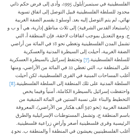
الفلسطينية في سبتمبر/أيلول 1995، وأدى إلى فرض حكم ذاتي
محدود للسلطة الفلسطينية قبيل التوصل إلى اتفاق تسوية
نهائي، لم يتم التوصل إليه بعد. أوسلو 2 يقسم الضفة الغربية
(باستبعاد القدس الشرقية) إلى ثلاث مناطق إدارية، هي أ و ب و
ج. ومع التعديل بموجب اتفاقات لاحقة، فإن المنطقة أ، التي
تشمل المدن الفلسطينية وتغطي نحو 18 في المائة من أراضي
الضفة الغربية، أحيلت إلى السيطرة المدنية والعسكرية
للسلطة الفلسطينية.
[7]
وتحتفظ إسرائيل بالسيطرة العسكرية
على المنطقة ب، التي تغطي 22 في المائة من الأراضي، ومنها
أغلب المساحات المبنية في القرى الفلسطينية، لكن أحيلت
السلطة المدنية على تلك المنطقة إلى السلطة الفلسطينية.
[8]
واحتفظت إسرائيل بالسيطرة الكاملة، أمنياً وفيما يخص
التخطيط والبناء على نسبة الستين في المائة المتبقية من
الضفة الغربية (نحو 340 ألف هكتار من الأراضي)، المعروفة
باسم المنطقة ج، وتشمل المستوطنات الإسرائيلية والطرق
الرئيسية وقرى فلسطينية أصغر وأراضٍ زراعية فلسطينية.
أغلب الفلسطينيين يعيشون في المنطقة أ والمنطقة ب. نحو 4