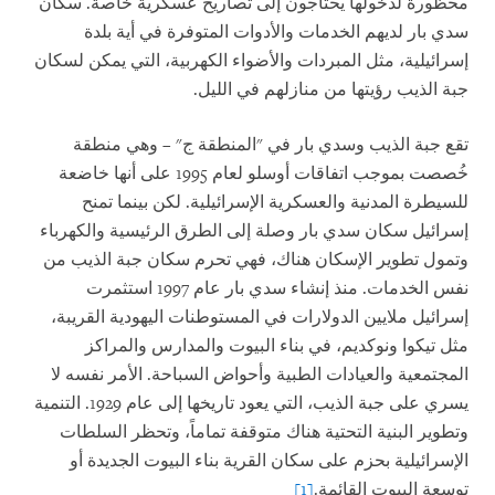
محظورة لدخولها يحتاجون إلى تصاريح عسكرية خاصة. سكان
سدي بار لديهم الخدمات والأدوات المتوفرة في أية بلدة
إسرائيلية، مثل المبردات والأضواء الكهربية، التي يمكن لسكان
جبة الذيب رؤيتها من منازلهم في الليل.
تقع جبة الذيب وسدي بار في "المنطقة ج" – وهي منطقة
خُصصت بموجب اتفاقات أوسلو لعام 1995 على أنها خاضعة
للسيطرة المدنية والعسكرية الإسرائيلية. لكن بينما تمنح
إسرائيل سكان سدي بار وصلة إلى الطرق الرئيسية والكهرباء
وتمول تطوير الإسكان هناك، فهي تحرم سكان جبة الذيب من
نفس الخدمات. منذ إنشاء سدي بار عام 1997 استثمرت
إسرائيل ملايين الدولارات في المستوطنات اليهودية القريبة،
مثل تيكوا ونوكديم، في بناء البيوت والمدارس والمراكز
المجتمعية والعيادات الطبية وأحواض السباحة. الأمر نفسه لا
يسري على جبة الذيب، التي يعود تاريخها إلى عام 1929. التنمية
وتطوير البنية التحتية هناك متوقفة تماماً، وتحظر السلطات
الإسرائيلية بحزم على سكان القرية بناء البيوت الجديدة أو
توسعة البيوت القائمة.
[1]