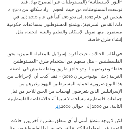
"البؤر الاستيطانية" (المستوطنات غير المصرح بها)، فقد
توسعت المستوطنات من حيث الحجم – زاد سكانها من 214500
شخص في عام 1992 إلى نحو 490 ألفاً في عام 2010 (بما في
ذلك القدس الشرقية). ويتمتع المستوطنون بمساعدات حكومية
مستمرة، منها تمويل الإسكان والتعليم والبنية التحتية، مثل
إنشاء طرق خاصة.
في أغلب الحالات، حيث أقرت إسرائيل بالمعاملة التمييزية بحق
الفلسطينيين – مثل منعهم من استخدام طرق "المستوطنين
فقط" وتعريضهم لـ 505 حاجز طريق ونقطة تفتيش في الضفة
الغربية (حتى يونيو/حزيران 2010) – فقد أكدت أن الإجراءات من
هذا النوع ضرورية لحماية المستوطنين اليهود وغيرهم من
الإسرائيليين الذين يتعرضون لهجمات من الحين للآخر من قبل
جماعات فلسطينية مسلحة، لا سيما أثناء الانتفاضة الفلسطينية
الثانية، من 2000 إلى حوالي 2006.
[4]
لكن لا يوجد منطق أمني أو أي منطق مشروع آخر يبرر حالات
التمييز في المعاملة الكثيرة التي يتعرض لها الفلسطينيون، مثل