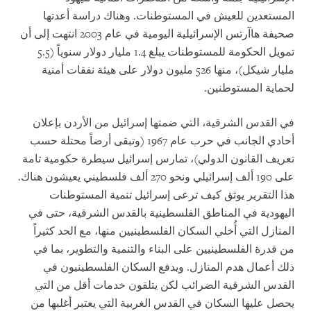
المستعدين للعيش في المستوطنات. وهناك دراسة أعدتها
صحيفة هاآرتس الإسرائيلية اليومية في عام 2003 انتهت إلى أن
تمويل الحكومة للمستوطنات يبلغ 1.4 مليار دولار سنوياً (5.5
مليار شيكل)، منها 526 مليون دولار على هيئة نفقات أمنية
لحماية المستوطنين.
في القدس الشرقية، التي ضمتها إسرائيل من الأردن بإعلان
أحادي الجانب في حرب عام 1967 (وتبقى أرضاً محتلة حسب
تعريف القانون الدولي)، تمارس إسرائيل سيطرة حكومية تامة
على 190 ألف إسرائيلي ونحو 270 ألف فلسطيني يعيشون هناك.
هذا التقرير يوثق كيف ترعى إسرائيل تنمية المستوطنات
اليهودية في المناطق الفلسطينية بالقدس الشرقية، حتى في
المنازل التي أُخلي السكان الفلسطينيين منها، مع الحد كثيراً
من قدرة الفلسطينيين على البناء والتنمية والتطوير، بما في
ذلك أعمال هدم المنازل. ويدفع السكان الفلسطينيون في
القدس الشرقية الضرائب لكن يتلقون خدمات أقل من التي
يحصل عليها السكان في القدس الغربية التي يعتبر أغلبها من