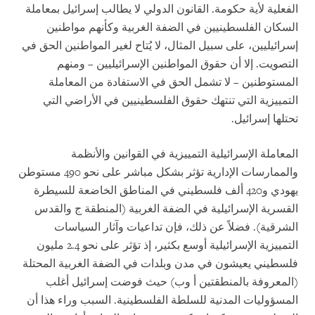
الفعلية لأية حكومة. القانون الدولي لا يطالب إسرائيل بمعاملة
السكان الفلسطينيين في الضفة الغربية وكأنهم مواطنين
إسرائيليين، على سبيل المثال، لا يُتاح لغير المواطنين الحق في
التصويت. إلا أن حقوق المواطنين الإسرائيليين – ومنهم
المستوطنين – لا تشمل الحق في الاستفادة من المعاملة
التمييزية التي تنتهك حقوق الفلسطينيين في الأراضي التي
تحتلها إسرائيل.
المعاملة الإسرائيلية التمييزية في القوانين والأنظمة
والممارسات الإدارية تؤثر بشكل مباشر على نحو 490 مستوطن
يهودي و420 ألف فلسطيني في المناطق الخاضعة للسيطرة
القسرية الإسرائيلية في الضفة الغربية (المنطقة ج والقدس
الشرقية). فضلاً عن ذلك، فإن تداعيات وآثار السياسات
التمييزية الإسرائيلية أوسع بكثير، إذ تؤثر على نحو 2.4 مليون
فلسطيني يعيشون في مدن وبلدات في الضفة الغربية المحتلة
(المعروفة بالمنطقتين أ وب) حيث فوضت إسرائيل أغلب
المسؤوليات المدنية للسلطة الفلسطينية. السبب وراء هذا أن