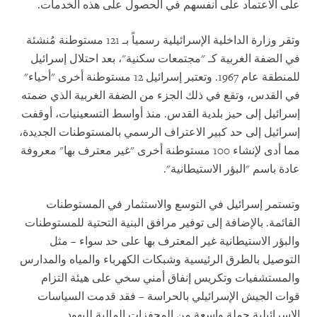
على الاعتماد على أنفسهم في الحصول على هذه الخدمات.
وتقر وزارة الداخلية الإسرائيلية رسمياً بـ 121 مستوطنة مُنشئة
في الضفة الغربية كـ "مجتمعات سكنية"، بعد احتلال إسرائيل
للمنطقة عام 1967. وتعتبر إسرائيل 12 مستوطنة أخرى "أحياء"
في القدس، وتقع في ذلك الجزء من الضفة الغربية الذي ضمته
إسرائيل إلى حيز بلدية القدس. منذ أواسط التسعينيات، أوقفت
إسرائيل إلى حد كبير الاعتراف الرسمي بالمستوطنات الجديدة،
مما أدى لإنشاء 100 مستوطنة أخرى "غير معترف بها" معروفة
عادة باسم "البؤر الاستيطانية".
وتستمر إسرائيل في التوسع والاستثمار في المستوطنات
القائمة. بالإضافة إلى توفير مرافق البنية التحتية للمستوطنات
والبؤر الاستيطانية غير المعترف بها على حد سواء – مثل
التوصيل بالطرق الرئيسية وشبكات الكهرباء والمياه والمدارس
والمستشفيات وتكريس إنفاق أمني سخي على هيئة التزام
قوات الجيش الإسرائيلي بالحراسة – فقد قدمت السياسات
الإسرائيلية جملة واسعة من المحفزات المالية لليهود