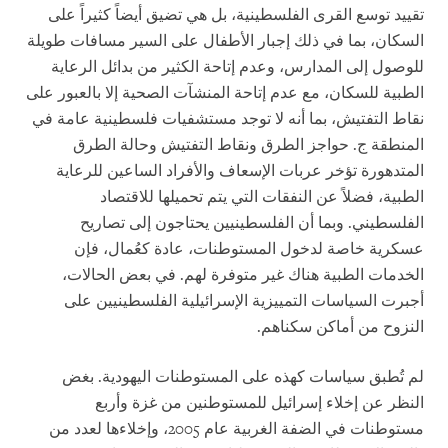
تقييد توسع القرى الفلسطينية، بل هي تضيق أيضاً كثيراً على
السكان، بما في ذلك إجبار الأطفال على السير مسافات طويلة
للوصول إلى المدارس، وعدم إتاحة الكثير من بدائل الرعاية
الطبية للسكان، مع عدم إتاحة المنشآت الصحية إلا بالعبور على
نقاط التفتيش، بما أنه لا توجد مستشفيات فلسطينية عامة في
المنطقة ج. حواجز الطرق ونقاط التفتيش وحالة الطرق
المتدهورة تؤخر عربات الإسعاف والأفراد الساعين للرعاية
الطبية، فضلاً عن النفقات التي يتم تحميلها للاقتصاد
الفلسطيني. وبما أن الفلسطينيين يحتاجون إلى تصاريح
عسكرية خاصة لدخول المستوطنات، عادة كعُمال، فإن
الخدمات الطبية هناك غير متوفرة لهم. في بعض الحالات،
أجبرت السياسات التمييزية الإسرائيلية الفلسطينيين على
النزوح من أماكن سكناهم.
لم تُطبق سياسات كهذه على المستوطنات اليهودية. بغض
النظر عن إخلاء إسرائيل للمستوطنين من غزة وأربع
مستوطنات في الضفة الغربية عام 2005، وإخلاءها لعدد من