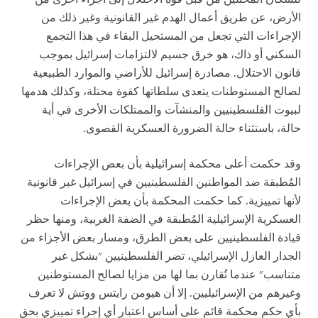
الأرض، عن طريق أعمال الهدم غير القانونية وغير ذلك من
الإجراءات التي تجعل من المستحيل البقاء في هذا التجمع
السكني أو ذاك، هو خرق جسيم لالتزامات إسرائيل بموجب
قانون الاحتلال. مصادرة إسرائيل للأراضي والموارد الطبيعية
لصالح المستوطنات يتعدى سلطاتها كقوة محتلة، وكذلك هدمها
لبيوت الفلسطينيين والمنشآت والممتلكات الأخرى في أية
حالة، باستثناء حالة الضرورة العسكرية القصوى.
وقد حكمت أعلى محكمة إسرائيلية بأن بعض الإجراءات
المُطبقة ضد المواطنين الفلسطينيين في إسرائيل غير قانونية
لأنها تمييزية. كما حكمت المحكمة بأن بعض الإجراءات
العسكرية الإسرائيلية المُطبقة في الضفة الغربية، ومنها حظر
قيادة الفلسطينيين على بعض الطرق، ومسار بعض الأجزاء من
الجدار العازل الإسرائيلي، تضر الفلسطينيين "بشكل غير
متناسب" عندما تُقارن بما لها من مزايا لصالح المستوطنين
وغيرهم من الإسرائيليين. إلا أن هيومن رايتس ووتش لا تعرف
بأي حكم محكمة قائم على أساس اعتبار أي إجراء تمييزي بحق