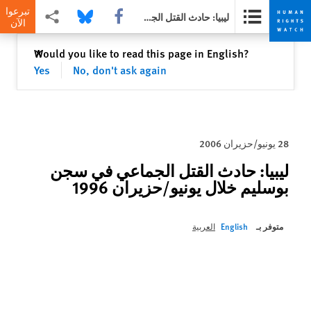
تبرعوا
Share this via Facebook
Share this via Bluesky
Share this via مشاركة
ليبيا: حادث القتل الجماعي في سجن بوسليم خلال يونيو/حزيران 1996
الآن
Skip
Skip
إغلاق
Would you like to read this page in English?
✕
to
to
Yes
No, don't ask again
cookie
main
content
privacy
notice
28 يونيو/حزيران 2006
ليبيا: حادث القتل الجماعي في سجن
بوسليم خلال يونيو/حزيران 1996
متوفر بـ
English
العربية