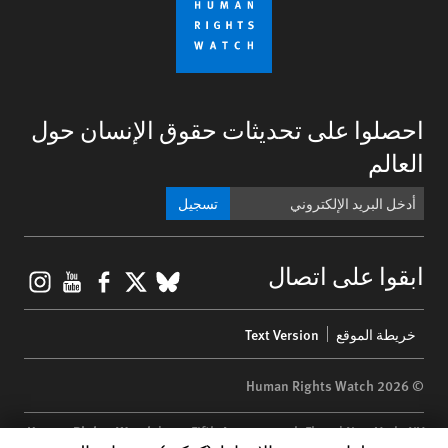
احصلوا على تحديثات حقوق الإنسان حول
العالم
تسجيل
gram
ouTube
Facebook
BlueSky
X
ابقوا على اتصال
Footer
خريطة الموقع
Text Version
menu
© 2026 Human Rights Watch
Human Rights Watch
| 350 Fifth Avenue, 34th Floor | New York,
NY