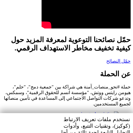
حمّل نصائحنا التوعوية لمعرفة المزيد حول
كيفية تخفيف مخاطر الاستهداف الرقمي.
حمّل النصائح
عن الحملة
حملة #نحو_منصات_آمنة هي شراكة بين "جمعية دمج"، "حلم"،
هيومن رايتس ووتش، "مؤسسة انسم للحقوق الرقمية"، وسمكس،
وتدعو شركات التواصل الاجتماعي إلى المساعدة في تأمين منصاتها
لجميع المستخدمين.
Human
نستخدم ملفات تعريف الارتباط
Rights
(كوكيز)، وتقنيات التتبع، وأدوات
Watch
التحليل التابعة لجهة ثالثة من أجل