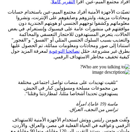
أفراد مجتمع الميم-عين. اقرأ
التقرير كاملا
.
تصيّدت الأجهزة الأمنية أفراد مجتمع الميم-عين باستخدام حسابات
ومحادثات مزيفة، وابتزوهم وضايقوهم على الإنترنت، ونشروا
معلوماتهم وكشفوا توجههم الجنسي أو هويتهم الجندرية دون
موافقتهم في منشورات عامة على فيسبوك وإنستغرام. في بعض
الحالات، يتعرض المستهدفون للاحتجاز التعسفي والمحاكمة
والتعذيب بسبب السلوك الجنسي المثلي أو "الفسق" و"الفجور"
استنادا إلى صور ومحادثات ومعلومات مماثلة، تم الحصول عليها
بطرق غير مشروعة. حمّل
نصائحنا التوعوية
لمعرفة المزيد حول
كيفية تخفيف مخاطر الاستهداف الرقمي.
"تلقيت تهديدات على منصات تواصل اجتماعي مختلفة
من مجموعات مسلحة ومسؤولين كبار في الجيش.
يستهدفون تحديدا أشخاصا مثلنا، لمطاردتنا وقتلنا".
ماسة (19 عاما)، امرأة
ترانس من النجف، العراق.
وثّقت هيومن رايتس ووتش استخدام الأجهزة الأمنية للاستهداف
الرقمي وعواقبه في الحياة الفعلية في مصر، والعراق، والأردن،
ولبنان، وتونس. يستند التقرير إلى 120 مقابلة، منها 90 مقابلة مع