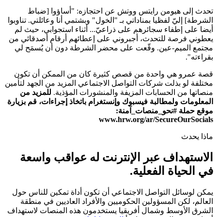
تحدث إلى هيومن رايتس ووتش عن احتجازه: "أساؤوا [ضباط
الشرطة] إليّ لفظيا بمناداتي بـ "الخول" وبشتمي أنا وعائلتي. تناوبوا
أيضا على إطفاء سجائرهم على ذراعيّ... أثناء استجوابي، حيث لم
يعطوني فرصة للتحدث، أجبروني على إعطائهم أرقام أصدقائي من
مجتمع الميم-عين. وقّعت على محضر الشرطة دون أن يُسمَح لي
بقراءته".
قصة عمرو هي واحدة من قصص كثيرة كان من الممكن أن تكون
مختلفة لو بذلت شركات التواصل الاجتماعي المزيد من الجهد لتأمين
منصاتها من الحسابات المزيفة والمنشورات المؤذية.
للمزيد من
المعلومات ولمطالبة فيسبوك وإنستغرام باتخاذ إجراءات، قم بزيارة
موقع حملة #نحو_منصات_آمنة:
www.hrw.org/ar/SecureOurSocials
ماذا يحدث
الاستهداف عبر الإنترنت له عواقب واسعة
في الحياة الفعلية.
يمكن لوسائل التواصل الاجتماعي أن تكون أداة تمكين للناس حول
العالم، لكن المسؤولين الحكوميين والأفراد العاديين في منطقة
الشرق الأوسط وشمال أفريقيا يستخدمون هذه المنصات لاستهداف