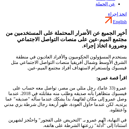
عن الحملة
اتخذ إجراء
English
أخبِر الجميع عن الأضرار المحتملة على المستخدمين من
مجتمع الميم-عين على منصات التواصل الاجتماعي
وضرورة اتخاذ إجراء.
يستخدم المسؤولون الحكوميون والأفراد العاديون في منطقة
الشرق الأوسط وشمال أفريقيا منصات التواصل الاجتماعي مثل
فيسبوك وإنستغرام لاستهداف أفراد مجتمع الميم-عين.
اقرأ قصة عمرو:
عمرو (33 عاما)، رجل مثلي من مصر، تواصل معه حساب على
فيسبوك متظاهرا بأنه صديقه وطلب منه مقابلته في 2018. عندما
وصل عمرو إلى مكان لقائهما، بدأ يشكك عندما سأله "صديقه" عما
يرتديه. لكن عندما حاول العودة، ظهر أربعة رجال شرطة بزي مدني
واعتقلوه.
في النهاية، اتُهم عمرو بـ "التحريض على الفجور" واحتُجز لشهرين
استنادا إلى "أدلة" زرعتها الشرطة على هاتفه.