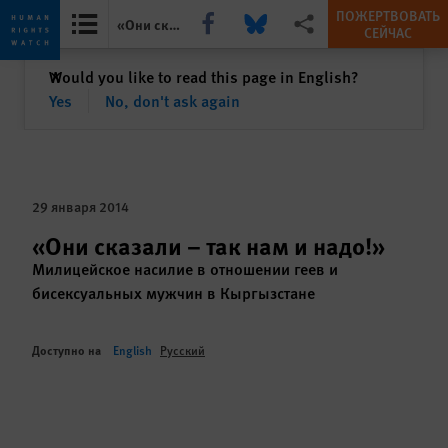
ПОЖЕРТВОВАТЬ
Share this via Facebook
Share this via Bluesky
Share this via Поделиться
«Они сказали – так нам и надо!»
СЕЙЧАС
Skip
Skip
закрыть
Would you like to read this page in English?
✕
to
to
Yes
No, don't ask again
cookie
main
privacy
content
notice
29 января 2014
«Они сказали – так нам и надо!»
Милицейское насилие в отношении геев и
бисексуальных мужчин в Кыргызстане
Доступно на
English
Русский