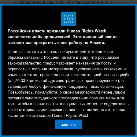
Повышать в среде ЛГБТ осведомленность о
нарушениях со стороны милиции, индивидуальных
правах по законодательству Кыргызстана и
международному праву, а также о механизмах
Российские власти признали Human Rights Watch
обращения по фактам нарушений со стороны
«нежелательной» организацией. Этот циничный шаг не
заставит нас прекратить свою работу по России.
милиции.
Human Rights Watch cookie preferences
Мы используем файлы cookie, технологии
Если вы читаете этот текст по-русски или тем или иным
отслеживания и сторонние аналитические
образом связаны с Россией, имейте в виду, что российское
Правозащитным организациям
законодательство предусматривает наказания за посты и
инструменты, чтобы лучше понять, кто посещает
перепосты с любыми материалами, публикациями, ссылками и
Кыргызстана, работающим в
сайт, и улучшить ваш опыт взаимодействия с ним.
иным контентом, произведенным «нежелательной организацией»
области реформирования
(ст. 20.33 Кодекса об административных правонарушениях), и
Используя наш сайт, вы соглашаетесь с этим.
правоохранительных органов,
запрещает любую финансовую поддержку таких организаций.
Ознакомьтесь с нашей
политикой
Позаботьтесь, пожалуйста, о своей безопасности перед лицом
пыток и сопутствующих проблем
потенциального судебного преследования: примите меры для
конфиденциальности,
чтобы узнать, для чего
того, чтобы в ваших постах в социальных сетях не содержались
используются файлы cookie и как изменить ваши
такие материалы или ссылки на них — в том числе это теперь
Взаимодействовать с ЛГБТ организациями и
настройки.
касается и материалов Human Rights Watch.
оказывать им поддержку в документировании
закрыть
Другое
Принять
случаев вымогательства, притеснений, ареста,
произвольного задержания , жестокого обращения,