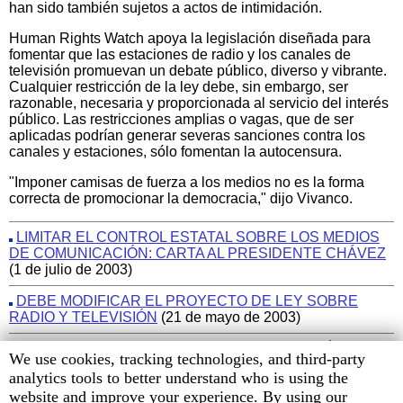
han sido también sujetos a actos de intimidación.
Human Rights Watch apoya la legislación diseñada para
fomentar que las estaciones de radio y los canales de
televisión promuevan un debate público, diverso y vibrante.
Cualquier restricción de la ley debe, sin embargo, ser
razonable, necesaria y proporcionada al servicio del interés
público. Las restricciones amplias o vagas, que de ser
aplicadas podrían generar severas sanciones contra los
canales y estaciones, sólo fomentan la autocensura.
"Imponer camisas de fuerza a los medios no es la forma
correcta de promocionar la democracia," dijo Vivanco.
LIMITAR EL CONTROL ESTATAL SOBRE LOS MEDIOS
DE COMUNICACIÓN: CARTA AL PRESIDENTE CHÁVEZ
(1 de julio de 2003)
DEBE MODIFICAR EL PROYECTO DE LEY SOBRE
RADIO Y TELEVISIÓN
(21 de mayo de 2003)
INFORME 2003 —
LA LIBERTAD DE EXPRESIÓN EN
Human
We use cookies, tracking technologies, and third-party
VENEZUELA
Rights
analytics tools to better understand who is using the
Watch
website and improve your experience. By using our
MÁS INFORMACIÓN SOBRE LA SITUACIÓN DE LOS