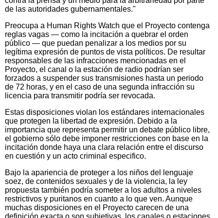
contra la prensa y un medio para la arbitrariedad por parte
de las autoridades gubernamentales."
Preocupa a Human Rights Watch que el Proyecto contenga
reglas vagas — como la incitación a quebrar el orden
público — que puedan penalizar a los medios por su
legítima expresión de puntos de vista políticos. De resultar
responsables de las infracciones mencionadas en el
Proyecto, el canal o la estación de radio podrían ser
forzados a suspender sus transmisiones hasta un periodo
de 72 horas, y en el caso de una segunda infracción su
licencia para transmitir podría ser revocada.
Estas disposiciones violan los estándares internacionales
que protegen la libertad de expresión. Debido a la
importancia que representa permitir un debate público libre,
el gobierno sólo debe imponer restricciones con base en la
incitación donde haya una clara relación entre el discurso
en cuestión y un acto criminal especifico.
Bajo la apariencia de proteger a los niños del lenguaje
soez, de contenidos sexuales y de la violencia, la ley
propuesta también podría someter a los adultos a niveles
restrictivos y puritanos en cuanto a lo que ven. Aunque
muchas disposiciones en el Proyecto carecen de una
definición exacta o son subjetivas, los canales o estaciones