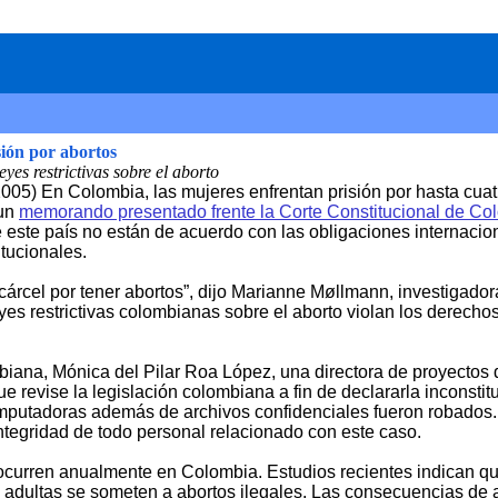
ión por abortos
es restrictivas sobre el aborto
2005) En Colombia, las mujeres enfrentan prisión por hasta cuat
 un
memorando presentado frente la Corte Constitucional de Co
 este país no están de acuerdo con las obligaciones internaci
tucionales.
 cárcel por tener abortos”, dijo Marianne Møllmann, investigado
es restrictivas colombianas sobre el aborto violan los derecho
mbiana, Mónica del Pilar Roa López, una directora de proyecto
ue revise la legislación colombiana a fin de declararla inconstit
computadoras además de archivos confidenciales fueron robado
ntegridad de todo personal relacionado con este caso.
ocurren anualmente en Colombia. Estudios recientes indican q
adultas se someten a abortos ilegales. Las consecuencias de a