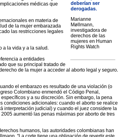
deberían ser
complicaciones médicas que
derogadas.
Marianne
ernacionales en materia de
Møllmann,
alud de la mujer embarazada
investigadora de
cado las restricciones legales
derechos de las
mujeres en Human
Rights Watch
 a la vida y a la salud.
ferencia a entidades
o que su principal tratado de
echo de la mujer a acceder al aborto legal y seguro.
cuando el embarazo es resultado de una violación (o
 Congreso Colombiano enmendó el Código Penal,
específicos y a su discreción. Sin embargo, la pena
 condiciones adicionales: cuando el aborto se realice
interpretación judicial) y cuando el juez considere la
el 2005 aumentó las penas máximas por aborto de tres
e derechos humanos, las autoridades colombianas han
ann. “La corte tiene una obligación de revertir este