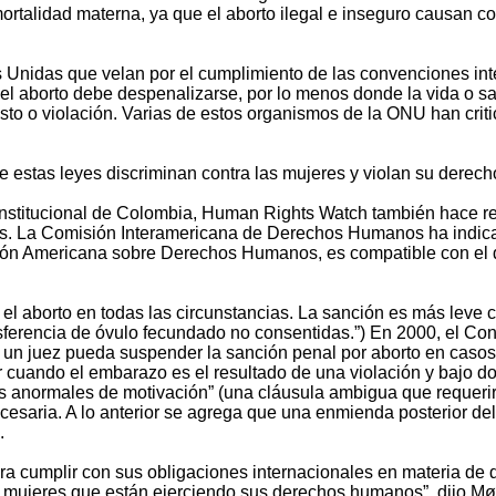
rtalidad materna, ya que el aborto ilegal e inseguro causan 
Unidas que velan por el cumplimiento de las convenciones int
el aborto debe despenalizarse, por lo menos donde la vida o s
esto o violación. Varias de estos organismos de la ONU han criti
 estas leyes discriminan contra las mujeres y violan su derecho
stitucional de Colombia, Human Rights Watch también hace re
. La Comisión Interamericana de Derechos Humanos ha indicad
n Americana sobre Derechos Humanos, es compatible con el der
l aborto en todas las circunstancias. La sanción es más leve 
ransferencia de óvulo fecundado no consentidas.”) En 2000, el
e un juez pueda suspender la sanción penal por aborto en casos 
uando el embarazo es el resultado de una violación y bajo dos
s anormales de motivación” (una cláusula ambigua que requerirá 
cesaria. A lo anterior se agrega que una enmienda posterior d
n.
ra cumplir con sus obligaciones internacionales en materia d
mujeres que están ejerciendo sus derechos humanos”, dijo Møllm