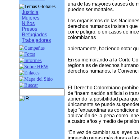
una de las mayores causes de mo
pueden ser mortales.
Justicia
Mujeres
Los organismos de las Naciones 
Niños
derechos humanos insisten que 
Presos
corre peligro, o en casos de inc
Refugiados
colombianas
Trabajadores
abiertamente, haciendo notar que
En su memorando a la Corte Con
regionales de derechos humanos
derechos humanos, la Convenció
El Derecho Colombiano prohíbe e
de “inseminación artificial o t
abriendo la posibilidad para qu
únicamente se puede suspender c
bajo “extraordinarias condicione
aplicación de la pena como inne
a cuatro años y medio de prisió
“En vez de cambiar sus leyes pa
impuesto penas más duras a las 