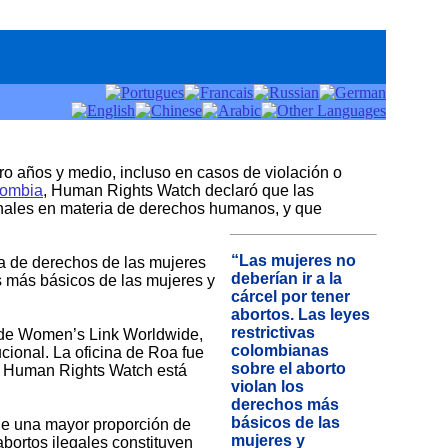
ro años y medio, incluso en casos de violación o
lombia
, Human Rights Watch declaró que las
onales en materia de derechos humanos, y que
“Las mujeres no
ra de derechos de las mujeres
deberían ir a la
s más básicos de las mujeres y
cárcel por tener
abortos. Las leyes
restrictivas
s de Women’s Link Worldwide,
colombianas
ucional. La oficina de Roa fue
sobre el aborto
s. Human Rights Watch está
violan los
derechos más
básicos de las
ue una mayor proporción de
mujeres y
bortos ilegales constituyen