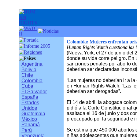
Colombia: Mujeres enfrentan pris
Human Rights Watch cuestiona las ley
(Nueva York, el 27 de junio del 
donde su vida corre peligro. En
sanciones penales por aborto de
Argentina
deberían ser declaradas inconsti
Bolivia
Chile
“Las mujeres no deberían ir a la
Colombia
en Human Rights Watch. “Las ley
Cuba
deberían ser derogadas”.
El Salvador
España
El 14 de abril, la abogada colo
Estados
pidió a la Corte Constitucional q
Unidos
asaltada el 16 de junio y dos 
Guatemala
preocupado por la seguridad e i
México
Panamá
Se estima que 450.000 abortos 
Perú
niñas adolescentes que mujeres 
Venezuela