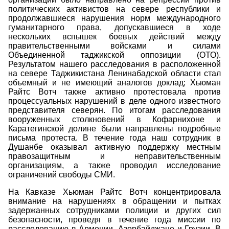
политических активистов на севере республики и
продолжавшиеся нарушения норм международного
гуманитарного права, допускавшиеся в ходе
нескольких вспышек боевых действий между
правительственными войсками и силами
Объединенной таджикской оппозиции (ОТО).
Результатом нашего расследования в расположенной
на севере Таджикистана Ленинабадской области стал
объемный и не имеющий аналогов доклад; Хьюман
Райтс Вотч также активно протестовала против
процессуальных нарушений в деле одного известного
представителя северян. По итогам расследования
вооруженных столкновений в Кофарнихоне и
Каратегинской долине были направлены подробные
письма протеста. В течение года наш сотрудник в
Душанбе оказывал активную поддержку местным
правозащитным и неправительственным
организациям, а также проводил исследование
ограничений свободы СМИ.
На Кавказе Хьюман Райтс Вотч концентрировала
внимание на нарушениях в обращении и пытках
задержанных сотрудниками полиции и других сил
безопасности, проведя в течение года миссии по
расследованию в Армении, Азербайджане и Грузии. В