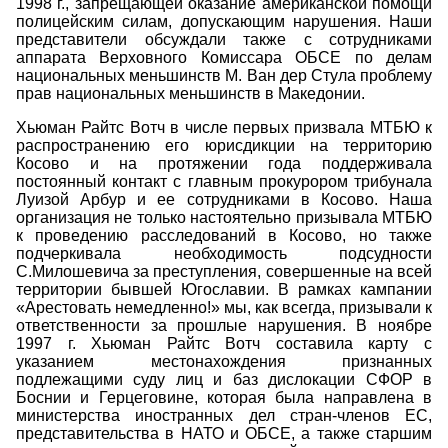
1998 г., запрещающей оказание американской помощи
полицейским силам, допускающим нарушения. Наши
представители обсуждали также с сотрудниками
аппарата Верховного Комиссара ОБСЕ по делам
национальных меньшинств М. Ван дер Стула проблему
прав национальных меньшинств в Македонии.
Хьюман Райтс Вотч в числе первых призвала МТБЮ к
распространению его юрисдикции на территорию
Косово и на протяжении года поддерживала
постоянный контакт с главным прокурором трибунала
Луизой Арбур и ее сотрудниками в Косово. Наша
организация не только настоятельно призывала МТБЮ
к проведению расследований в Косово, но также
подчеркивала необходимость подсудности
С.Милошевича за преступления, совершенные на всей
территории бывшей Югославии. В рамках кампании
«Арестовать немедленно!» мы, как всегда, призывали к
ответственности за прошлые нарушения. В ноябре
1997 г. Хьюман Райтс Вотч составила карту с
указанием местонахождения признанных
подлежащими суду лиц и баз дислокации СФОР в
Боснии и Герцеговине, которая была направлена в
министерства иностранных дел стран-членов ЕС,
представительства в НАТО и ОБСЕ, а также старшим