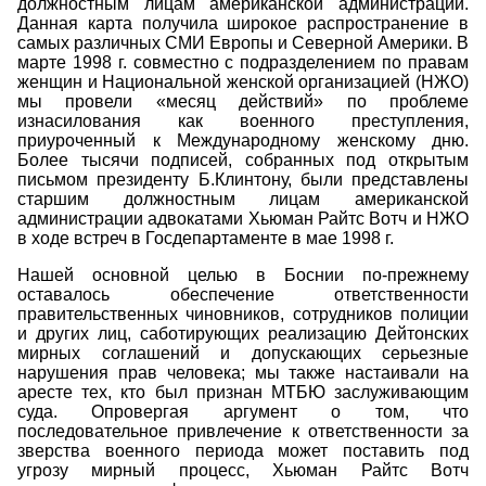
должностным лицам американской администрации.
Данная карта получила широкое распространение в
самых различных СМИ Европы и Северной Америки. В
марте 1998 г. совместно с подразделением по правам
женщин и Национальной женской организацией (НЖО)
мы провели «месяц действий» по проблеме
изнасилования как военного преступления,
приуроченный к Международному женскому дню.
Более тысячи подписей, собранных под открытым
письмом президенту Б.Клинтону, были представлены
старшим должностным лицам американской
администрации адвокатами Хьюман Райтс Вотч и НЖО
в ходе встреч в Госдепартаменте в мае 1998 г.
Нашей основной целью в Боснии по-прежнему
оставалось обеспечение ответственности
правительственных чиновников, сотрудников полиции
и других лиц, саботирующих реализацию Дейтонских
мирных соглашений и допускающих серьезные
нарушения прав человека; мы также настаивали на
аресте тех, кто был признан МТБЮ заслуживающим
суда. Опровергая аргумент о том, что
последовательное привлечение к ответственности за
зверства военного периода может поставить под
угрозу мирный процесс, Хьюман Райтс Вотч