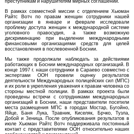
преступникам и нарушителям мирных соглашений.
В рамках совместной миссии с отделением Хьюман
Райтс Вотч по правам женщин сотрудники нашей
организации в январе и феврале исследовали
проблему доступа женщин к международной системе
уголовного правосудия, а также возможную
дискриминацию при выделении международными
финансовыми организациями средств для целей
восстановления в послевоенной Боснии.
Мы также продолжали наблюдать за действиями
работающих в Боснии международных организаций. В
конце 1997 г. наши сотрудники в Сараево совместно с
экспертами ООН провели оценку результатов
деятельности Международных полицейских сил (МПС)
и их роли в укрепления уважения к правам человека со
стороны местной полиции. В рамках проекта были
проведены встречи с сотрудниками международных
организаций в Боснии, наши представители посетили
места размещения МПС в городах Мостар, Бугойно,
Яйце, Баня Лука, Травник, Киселяк, Брчко, Тузла,
Добой и Зеница. После опубликования результатов в
июле Хьюман Райтс Вотч поддерживала постоянный
контакт с представителями ООН относительно наших