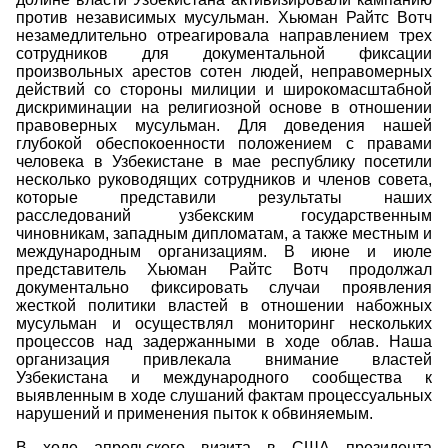
против независимых мусульман. Хьюман Райтс Вотч
незамедлительно отреагировала направлением трех
сотрудников для документальной фиксации
произвольных арестов сотен людей, неправомерных
действий со стороны милиции и широкомасштабной
дискриминации на религиозной основе в отношении
правоверных мусульман. Для доведения нашей
глубокой обеспокоенности положением с правами
человека в Узбекистане в мае республику посетили
несколько руководящих сотрудников и членов совета,
которые представили результаты наших
расследований узбекским государственным
чиновникам, западным дипломатам, а также местным и
международным организациям. В июне и июле
представитель Хьюман Райтс Вотч продолжал
документально фиксировать случаи проявления
жесткой политики властей в отношении набожных
мусульман и осуществлял мониторинг нескольких
процессов над задержанными в ходе облав. Наша
организация привлекала внимание властей
Узбекистана и международного сообщества к
выявленным в ходе слушаний фактам процессуальных
нарушений и применения пыток к обвиняемым.
В ходе апрельского визита в США президента