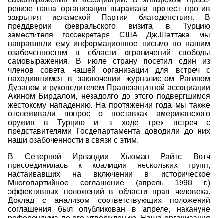
релизе наша организация выражала протест против
закрытия исламской Партии благоденствия. В
преддверии февральского визита в Турцию
заместителя госсекретаря США Дж.Шаттака мы
направляли ему информационное письмо по нашим
озабоченностям в области ограничений свободы
самовыражения. В июле страну посетил один из
членов совета нашей организации для встреч с
находившимся в заключении журналистом Рагипом
Дураном и руководителем Правозащитной ассоциации
Акином Бирдалом, незадолго до этого подвергшимся
жестокому нападению. На протяжении года мы также
отслеживали вопрос о поставках американского
оружия в Турцию и в ходе трех встреч с
представителями Госдепартамента доводили до них
наши озабоченности в связи с этим.
В Северной Ирландии Хьюман Райтс Вотч
присоединилась к коалиции нескольких групп,
настаивавших на включении в историческое
Многопартийное соглашение (апрель 1998 г.)
эффективных положений в области прав человека.
Доклад с анализом соответствующих положений
соглашения был опубликован в апреле, накануне
референдума по его утверждению. Наша организация