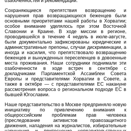
озабоченностей и рекомендаций.
Сохраняющиеся препятствия возвращению и
нарушения прав возвращающихся беженцев были
основными приоритетами нашей работы в Хорватии;
особое внимание уделялось при этом Восточной
Славонии и Краине. В ходе миссии в регионе,
проводившейся в течение 4 недель в июле-августе,
были документально зафиксированы юридические и
административные препоны, случаи дискриминации, а
иногда и насилия, что препятствовало возвращению
беженцев и вынужденных переселенцев в довоенные
места проживания. Наши сотрудники поднимали эти
озабоченности в ходе встреч в сентябре с
докладчиками Парламентской Ассамблеи Совета
Европы и представителями Хорватии в Совете, а
также в октябре — с представителями ЕС накануне
рассмотрения вопроса о региональном подходе ЕС в
бывшей Югославии.
Наше представительство в Москве предприняло новую
инициативу по привлечению внимания к
общероссийским проблемам прав человека
(преследование активистов правозащитного
движения, нападения на журналистов, избирательные
нарушения и притеснение неправительственных