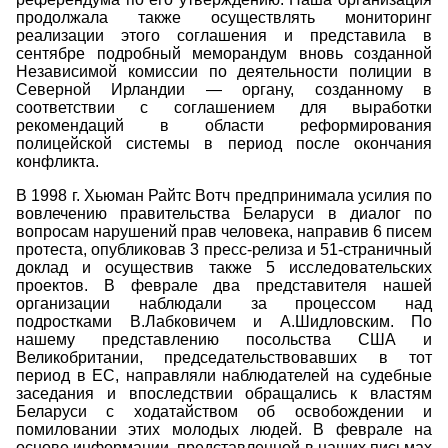
продолжала также осуществлять мониторинг
реализации этого соглашения и представила в
сентябре подробный меморандум вновь созданной
Независимой комиссии по деятельности полиции в
Северной Ирландии — органу, созданному в
соответствии с соглашением для выработки
рекомендаций в области реформирования
полицейской системы в период после окончания
конфликта.
В 1998 г. Хьюман Райтс Вотч предпринимала усилия по
вовлечению правительства Беларуси в диалог по
вопросам нарушений прав человека, направив 6 писем
протеста, опубликовав 3 пресс-релиза и 51-страничный
доклад и осуществив также 5 исследовательских
проектов. В феврале два представителя нашей
организации наблюдали за процессом над
подростками В.Лабковичем и А.Шидловским. По
нашему представлению посольства США и
Великобритании, председательствовавших в тот
период в ЕС, направляли наблюдателей на судебные
заседания и впоследствии обращались к властям
Беларуси с ходатайством об освобождении и
помиловании этих молодых людей. В феврале на
основе информации, представленной в наших письмах