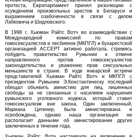
протеста, Европарламент принял резолюцию с
осуждением произвольных арестов в Беларуси и
выражением озабоченности в связи с делом
Лабковича и Шидловского.
В 1998 г. Хьюман Райтс Вотч во взаимодействии с
Международной комиссией по правам
гомосексуалистов и лесбиянок (МКПГЛ) и бухарестской
организацией АССЕРТ активно работала, стремясь
побудить правительство Румынии к отмене
направленного против гомосексуалистов
законодательства и уважению прав сексуальных
меньшинств в стране. В ходе январской встречи
представителей Хьюман Райтс Вотч и МКПГЛ с
президентом Румынии Э.Константинеску последний
обещал объявить амнистию для лиц, лишенных
свободы за не связанные с насилием нарушения
румынского уголовного кодекса, который ставит
гомосексуализм вне закона. Один заключенный,
Мариана Цетинер, была амнистирована и
освобождена, однако наша организация не
располагает данными об амнистировании других
заключенных в течение года.
Хьюман Райтс Вотч настаивала на включение в