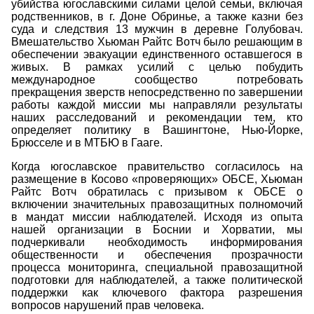
убийства югославскими силами целой семьи, включая
родственников, в г. Доне Обринье, а также казни без
суда и следствия 13 мужчин в деревне Голубовач.
Вмешательство Хьюман Райтс Вотч было решающим в
обеспечении эвакуации единственного оставшегося в
живых. В рамках усилий с целью побудить
международное сообщество потребовать
прекращения зверств непосредственно по завершении
работы каждой миссии мы направляли результаты
наших расследований и рекомендации тем, кто
определяет политику в Вашингтоне, Нью-Йорке,
Брюсселе и в МТБЮ в Гааге.
Когда югославское правительство согласилось на
размещение в Косово «проверяющих» ОБСЕ, Хьюман
Райтс Вотч обратилась с призывом к ОБСЕ о
включении значительных правозащитных полномочий
в мандат миссии наблюдателей. Исходя из опыта
нашей организации в Боснии и Хорватии, мы
подчеркивали необходимость информирования
общественности и обеспечения прозрачности
процесса мониторинга, специальной правозащитной
подготовки для наблюдателей, а также политической
поддержки как ключевого фактора разрешения
вопросов нарушений прав человека.