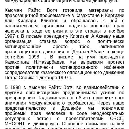
международных организаций и членами дипкорпуса.
Хьюман Райтс Вотч готовила материалы по
правозащитной проблематике в Казахстане и Киргизии
для Хиллари Клинтон и обращалась к ней с
настоятельным призывом поднять вопросы прав
человека в ходе ее визита в эти страны в ноябре
1997 г. В письме президенту Киргизии А.Акаеву наша
организация ставила вопрос о политически
мотивированном аресте трех активистов
правозащитного движения в Джалал-Абаде в конце
сентября 1998 г. В письме на имя президента
Казахстана Н.Назарбаева мы выражали протест
против политически мотивированного избиения
сопредседателя казаческого оппозиционного движения
Петра Свойка 1 декабря 1997 г.
В 1998 г. Хьюман Райтс Вотч во взаимодействии с
другими организациями предпринимала усилия по
превращению Таджикистана в объект приоритетного
внимания международного сообщества. Через наше
представительство в Душанбе мы поднимали
проблемы прав человека в ходе неоднократных
регулярных встреч с представителями ОБСЕ,
МНООНТ и дипкорпуса. Основное внимание нашей
организации было направлено на репрессии против