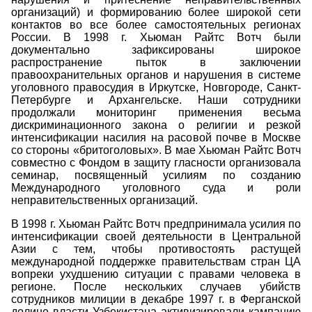
организаций) и формированию более широкой сети
контактов во все более самостоятельных регионах
России. В 1998 г. Хьюман Райтс Вотч были
документально зафиксированы широкое
распространение пыток в заключении
правоохранительных органов и нарушения в системе
уголовного правосудия в Иркутске, Новгороде, Санкт-
Петербурге и Архангельске. Наши сотрудники
продолжали мониторинг применения весьма
дискриминационного закона о религии и резкой
интенсификации насилия на расовой почве в Москве
со стороны «бритоголовых». В мае Хьюман Райтс Вотч
совместно с Фондом в защиту гласности организовала
семинар, посвященный усилиям по созданию
Международного уголовного суда и роли
неправительственных организаций.
В 1998 г. Хьюман Райтс Вотч предпринимала усилия по
интенсификации своей деятельности в Центральной
Азии с тем, чтобы противостоять растущей
международной поддержке правительствам стран ЦА
вопреки ухудшению ситуации с правами человека в
регионе. После нескольких случаев убийств
сотрудников милиции в декабре 1997 г. в Ферганской
долине власти Узбекистана активизировали кампанию