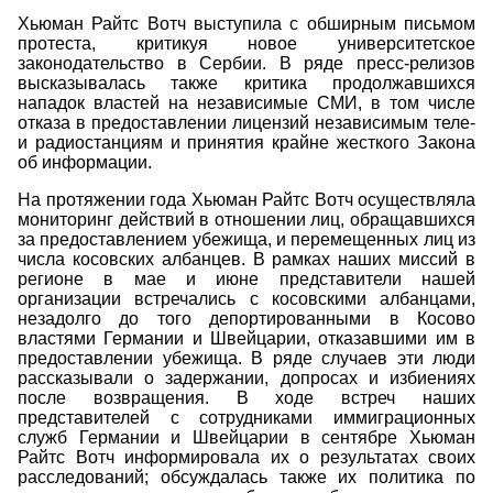
Хьюман Райтс Вотч выступила с обширным письмом
протеста, критикуя новое университетское
законодательство в Сербии. В ряде пресс-релизов
высказывалась также критика продолжавшихся
нападок властей на независимые СМИ, в том числе
отказа в предоставлении лицензий независимым теле-
и радиостанциям и принятия крайне жесткого Закона
об информации.
На протяжении года Хьюман Райтс Вотч осуществляла
мониторинг действий в отношении лиц, обращавшихся
за предоставлением убежища, и перемещенных лиц из
числа косовских албанцев. В рамках наших миссий в
регионе в мае и июне представители нашей
организации встречались с косовскими албанцами,
незадолго до того депортированными в Косово
властями Германии и Швейцарии, отказавшими им в
предоставлении убежища. В ряде случаев эти люди
рассказывали о задержании, допросах и избиениях
после возвращения. В ходе встреч наших
представителей с сотрудниками иммиграционных
служб Германии и Швейцарии в сентябре Хьюман
Райтс Вотч информировала их о результатах своих
расследований; обсуждалась также их политика по