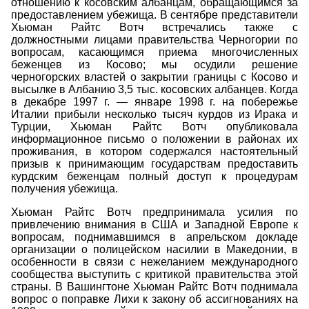
отношению к косовским албанцам, обращающимся за
предоставлением убежища. В сентябре представители
Хьюман Райтс Вотч встречались также с
должностными лицами правительства Черногории по
вопросам, касающимся приема многочисленных
беженцев из Косово; мы осудили решение
черногорских властей о закрытии границы с Косово и
высылке в Албанию 3,5 тыс. косовских албанцев. Когда
в декабре 1997 г. — январе 1998 г. на побережье
Италии прибыли несколько тысяч курдов из Ирака и
Турции, Хьюман Райтс Вотч опубликовала
информационное письмо о положении в районах их
проживания, в котором содержался настоятельный
призыв к принимающим государствам предоставить
курдским беженцам полный доступ к процедурам
получения убежища.
Хьюман Райтс Вотч предпринимала усилия по
привлечению внимания в США и Западной Европе к
вопросам, поднимавшимся в апрельском докладе
организации о полицейском насилии в Македонии, в
особенности в связи с нежеланием международного
сообщества выступить с критикой правительства этой
страны. В Вашингтоне Хьюман Райтс Вотч поднимала
вопрос о поправке Лихи к закону об ассигнованиях на