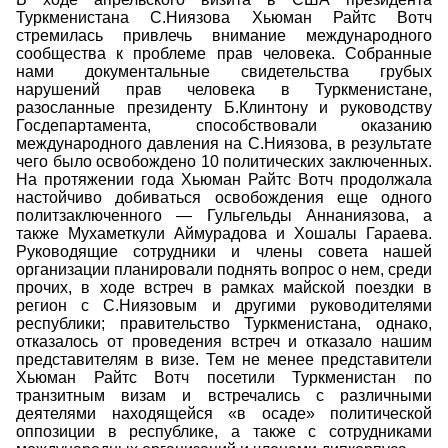
Туркменистана С.Ниязова Хьюман Райтс Вотч
стремилась привлечь внимание международного
сообщества к проблеме прав человека. Собранные
нами документальные свидетельства грубых
нарушений прав человека в Туркменистане,
разосланные президенту Б.Клинтону и руководству
Госдепартамента, способствовали оказанию
международного давления на С.Ниязова, в результате
чего было освобождено 10 политических заключенных.
На протяжении года Хьюман Райтс Вотч продолжала
настойчиво добиваться освобождения еще одного
политзаключенного — Гульгельды Аннаниязова, а
также Мухаметкули Аймурадова и Хошалы Гараева.
Руководящие сотрудники и члены совета нашей
организации планировали поднять вопрос о нем, среди
прочих, в ходе встреч в рамках майской поездки в
регион с С.Ниязовым и другими руководителями
республики; правительство Туркменистана, однако,
отказалось от проведения встреч и отказало нашим
представителям в визе. Тем не менее представители
Хьюман Райтс Вотч посетили Туркменистан по
транзитным визам и встречались с различными
деятелями находящейся «в осаде» политической
оппозиции в республике, а также с сотрудниками