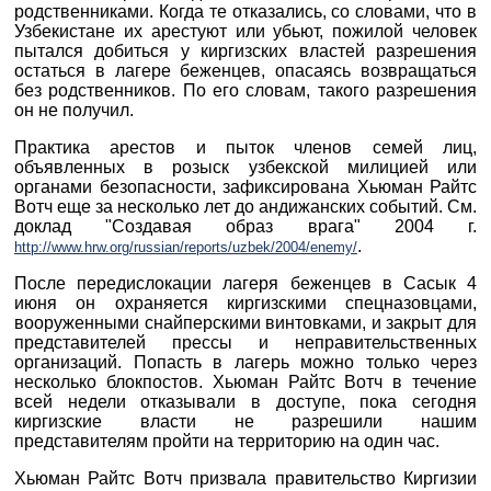
родственниками. Когда те отказались, со словами, что в
Узбекистане их арестуют или убьют, пожилой человек
пытался добиться у киргизских властей разрешения
остаться в лагере беженцев, опасаясь возвращаться
без родственников. По его словам, такого разрешения
он не получил.
Практика арестов и пыток членов семей лиц,
объявленных в розыск узбекской милицией или
органами безопасности, зафиксирована Хьюман Райтс
Вотч еще за несколько лет до андижанских событий. См.
доклад "Создавая образ врага" 2004 г.
.
http://www.hrw.org/russian/reports/uzbek/2004/enemy/
После передислокации лагеря беженцев в Сасык 4
июня он охраняется киргизскими спецназовцами,
вооруженными снайперскими винтовками, и закрыт для
представителей прессы и неправительственных
организаций. Попасть в лагерь можно только через
несколько блокпостов. Хьюман Райтс Вотч в течение
всей недели отказывали в доступе, пока сегодня
киргизские власти не разрешили нашим
представителям пройти на территорию на один час.
Хьюман Райтс Вотч призвала правительство Киргизии