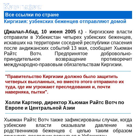
Все ссылки по стране
Киргизия: узбекских беженцев отправляют домой
(Джалал-Абад, 10 июня 2005 г.)
- Киргизские власти
отправили в Узбекистан четырех узбекских беженцев,
искавших на территории соседней республики спасения
после андижанских событий 13 мая, сообщает Хьюман
Райтс Вотч. Предпринятое добровольно-
принудительное возвращение противоречит
международно-правовым обязательствам Киргизии.
"Правительство Киргизии должно было защитить
четверых высланных, но вместо этого отправило их
туда, где им угрожают преследования и, почти
наверняка, пытки".
Холли Картнер, директор Хьюман Райтс Вотч по
Европе и Центральной Азии
Хьюман Райтс Вотч также зафиксированы случаи, когда
узбекские власти оказывали давление на
родственников беженцев с целью таким образом