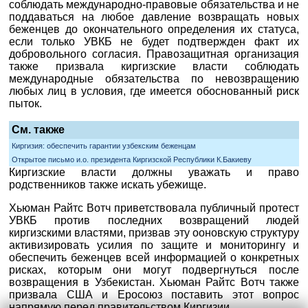
соблюдать международно-правовые обязательства и не
поддаваться на любое давление возвращать новых
беженцев до окончательного определения их статуса,
если только УВКБ не будет подтвержден факт их
добровольного согласия. Правозащитная организация
также призвала киргизские власти соблюдать
международные обязательства по невозвращению
любых лиц в условия, где имеется обоснованный риск
пыток.
См. также
Киргизия: обеспечить гарантии узбекским беженцам
Открытое письмо и.о. президента Киргизской Республики К.Бакиеву
Киргизские власти должны уважать и право
родственников также искать убежище.
Хьюман Райтс Вотч приветствовала публичный протест
УВКБ против последних возвращений людей
киргизскими властями, призвав эту ооновскую структуру
активизировать усилия по защите и мониторингу и
обеспечить беженцев всей информацией о конкретных
рисках, которым они могут подвергнуться после
возвращения в Узбекистан. Хьюман Райтс Вотч также
призвала США и Еросоюз поставить этот вопрос
напрямую перед правительством Киргизии.