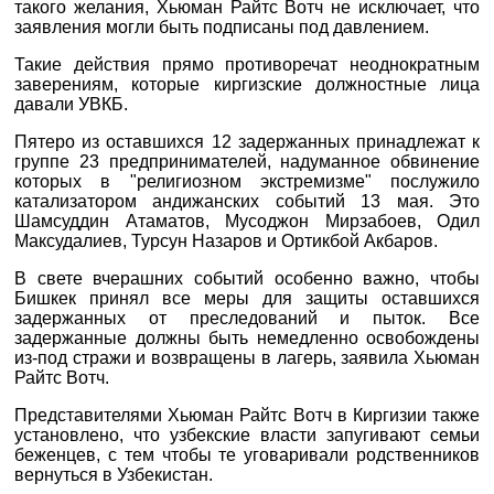
такого желания, Хьюман Райтс Вотч не исключает, что
заявления могли быть подписаны под давлением.
Такие действия прямо противоречат неоднократным
заверениям, которые киргизские должностные лица
давали УВКБ.
Пятеро из оставшихся 12 задержанных принадлежат к
группе 23 предпринимателей, надуманное обвинение
которых в "религиозном экстремизме" послужило
катализатором андижанских событий 13 мая. Это
Шамсуддин Атаматов, Мусоджон Мирзабоев, Одил
Максудалиев, Турсун Назаров и Ортикбой Акбаров.
В свете вчерашних событий особенно важно, чтобы
Бишкек принял все меры для защиты оставшихся
задержанных от преследований и пыток. Все
задержанные должны быть немедленно освобождены
из-под стражи и возвращены в лагерь, заявила Хьюман
Райтс Вотч.
Представителями Хьюман Райтс Вотч в Киргизии также
установлено, что узбекские власти запугивают семьи
беженцев, с тем чтобы те уговаривали родственников
вернуться в Узбекистан.