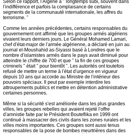
Selon ce rapport, l'Algérie a " longtemps subi, souvent dans
l'indifférence et parfois la complaisance de certains
segments de la communauté internationale, les affres du
terrorisme. "
Comme les années précédentes, certains responsables du
gouvernement ont affirmé que les groupes armés algériens
vivaient leurs derniers jours. Le Général Mohamed Lamari,
chef d'état-major de l'armée algérienne, a déclaré en juin au
journal el-Moushahid as-Siyassi basé à Londres que le
nombre d'islamistes armés dans le pays avait diminué pour
atteindre le chiffre de 700 et que " la fin de ces groupes
criminels " était " pour bientôt ". Les autorités ont toutefois
refusé de mettre un terme à l'état d'urgence en vigueur
depuis 10 ans qui accorde au Ministre de l'intérieur des
pouvoirs spéciaux. Il peut par exemple interdire les
attroupements publics et mettre en détention administrative
certaines personnes.
Même si la sécurité s'est améliorée dans les plus grandes
villes, les groupes rebelles qui avaient rejeté l'offre
d'amnistie faite par le Président Bouteflika en 1999 ont
continué à massacrer des civils dans les zones rurales et les
villes moins importantes. Ces groupes sont aussi tenus
responsables de la pose de bombes meurtrières dans des