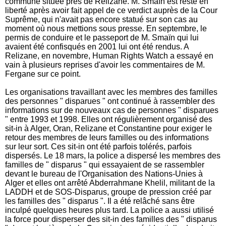
commune située près de Relizane. M. Smaïn est resté en
liberté après avoir fait appel de ce verdict auprès de la Cour
Suprême, qui n'avait pas encore statué sur son cas au
moment où nous mettions sous presse. En septembre, le
permis de conduire et le passeport de M. Smaïn qui lui
avaient été confisqués en 2001 lui ont été rendus. A
Relizane, en novembre, Human Rights Watch a essayé en
vain à plusieurs reprises d'avoir les commentaires de M.
Fergane sur ce point.
Les organisations travaillant avec les membres des familles
des personnes " disparues " ont continué à rassembler des
informations sur de nouveaux cas de personnes " disparues
" entre 1993 et 1998. Elles ont régulièrement organisé des
sit-in à Alger, Oran, Relizane et Constantine pour exiger le
retour des membres de leurs familles ou des informations
sur leur sort. Ces sit-in ont été parfois tolérés, parfois
dispersés. Le 18 mars, la police a dispersé les membres des
familles de " disparus " qui essayaient de se rassembler
devant le bureau de l'Organisation des Nations-Unies à
Alger et elles ont arrêté Abderrahmane Khelil, militant de la
LADDH et de SOS-Disparus, groupe de pression créé par
les familles des " disparus ". Il a été relâché sans être
inculpé quelques heures plus tard. La police a aussi utilisé
la force pour disperser des sit-in des familles des " disparus