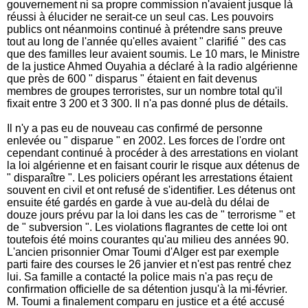
gouvernement ni sa propre commission n'avaient jusque là
réussi à élucider ne serait-ce un seul cas. Les pouvoirs
publics ont néanmoins continué à prétendre sans preuve
tout au long de l'année qu'elles avaient " clarifié " des cas
que des familles leur avaient soumis. Le 10 mars, le Ministre
de la justice Ahmed Ouyahia a déclaré à la radio algérienne
que près de 600 " disparus " étaient en fait devenus
membres de groupes terroristes, sur un nombre total qu'il
fixait entre 3 200 et 3 300. Il n'a pas donné plus de détails.
Il n'y a pas eu de nouveau cas confirmé de personne
enlevée ou " disparue " en 2002. Les forces de l'ordre ont
cependant continué à procéder à des arrestations en violant
la loi algérienne et en faisant courir le risque aux détenus de
" disparaître ". Les policiers opérant les arrestations étaient
souvent en civil et ont refusé de s'identifier. Les détenus ont
ensuite été gardés en garde à vue au-delà du délai de
douze jours prévu par la loi dans les cas de " terrorisme " et
de " subversion ". Les violations flagrantes de cette loi ont
toutefois été moins courantes qu'au milieu des années 90.
L'ancien prisonnier Omar Toumi d'Alger est par exemple
parti faire des courses le 26 janvier et n'est pas rentré chez
lui. Sa famille a contacté la police mais n'a pas reçu de
confirmation officielle de sa détention jusqu'à la mi-février.
M. Toumi a finalement comparu en justice et a été accusé