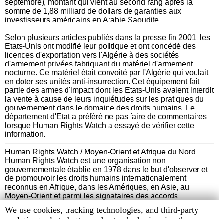
septembre), montant qui vient au second rang après la
somme de 1,88 milliard de dollars de garanties aux
investisseurs américains en Arabie Saoudite.
Selon plusieurs articles publiés dans la presse fin 2001, les
Etats-Unis ont modifié leur politique et ont concédé des
licences d'exportation vers l'Algérie à des sociétés
d'armement privées fabriquant du matériel d'armement
nocturne. Ce matériel était convoité par l'Algérie qui voulait
en doter ses unités anti-insurrection. Cet équipement fait
partie des armes d'impact dont les Etats-Unis avaient interdit
la vente à cause de leurs inquiétudes sur les pratiques du
gouvernement dans le domaine des droits humains. Le
département d'Etat a préféré ne pas faire de commentaires
lorsque Human Rights Watch a essayé de vérifier cette
information.
Human Rights Watch / Moyen-Orient et Afrique du Nord
Human Rights Watch est une organisation non
gouvernementale établie en 1978 dans le but d'observer et
de promouvoir les droits humains internationalement
reconnus en Afrique, dans les Amériques, en Asie, au
Moyen-Orient et parmi les signataires des accords
d'Helsinki. L'organisation est financée par des contributions
Human
We use cookies, tracking technologies, and third-party
de personnes privées et de fondations à travers le monde.