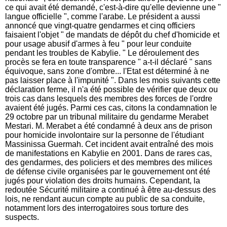
ce qui avait été demandé, c'est-à-dire qu'elle devienne une "
langue officielle ", comme l'arabe. Le président a aussi
annoncé que vingt-quatre gendarmes et cinq officiers
faisaient l'objet " de mandats de dépôt du chef d'homicide et
pour usage abusif d'armes à feu " pour leur conduite
pendant les troubles de Kabylie. " Le déroulement des
procès se fera en toute transparence " a-t-il déclaré " sans
équivoque, sans zone d'ombre... l'Etat est déterminé à ne
pas laisser place à l'impunité ". Dans les mois suivants cette
déclaration ferme, il n'a été possible de vérifier que deux ou
trois cas dans lesquels des membres des forces de l'ordre
avaient été jugés. Parmi ces cas, citons la condamnation le
29 octobre par un tribunal militaire du gendarme Merabet
Mestari. M. Merabet a été condamné à deux ans de prison
pour homicide involontaire sur la personne de l'étudiant
Massinissa Guermah. Cet incident avait entraîné des mois
de manifestations en Kabylie en 2001. Dans de rares cas,
des gendarmes, des policiers et des membres des milices
de défense civile organisées par le gouvernement ont été
jugés pour violation des droits humains. Cependant, la
redoutée Sécurité militaire a continué à être au-dessus des
lois, ne rendant aucun compte au public de sa conduite,
notamment lors des interrogatoires sous torture des
suspects.