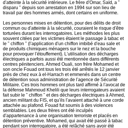
d'atteinte à la sécurité intérieure. Le frère d'Omar, Saïd, a "
disparu " depuis son arrestation en 1994 sur son lieu de
travail par des hommes armés, dont certains en uniforme.
Les personnes mises en détention, pour des délits de droit
commun ou d'atteinte à la sécurité, couraient le risque d'être
torturées durant les interrogatoires. Les méthodes les plus
souvent citées par les victimes étaient le passage à tabac et
le " chiffon " (l'application d'un chiffon imbibé d'eau sale et
de produits chimiques ménagers sur le nez et la bouche
pour provoquer l'étouffement). L'utilisation des décharges
électriques a parfois aussi été mentionnée dans différents
centres pénitenciers. Ahmed Ouali, son frère Mohamed et
son oncle Fouad ont tous les trois été arrêtés le 12 janvier
près de chez eux à el-Harrach et emmenés dans un centre
de détention sous administration de l'agence de Sécurité
Militaire. Ces trois hommes ont plus tard affirmé à l'avocat de
la défense Mahmoud Khelili que leurs interrogateurs avaient
fait subir le " chiffon " et des décharges électriques à Ahmed,
ancien militant du FIS, et qu'ils l'avaient attaché à une corde
attachée au plafond. Fouad fut soumis à des violences
semblables. Les deux frères ont été inculpés
d'appartenance à une organisation terroriste et placés en
détention préventive. Mohamed, qui avait été passé à tabac
pendant son interrogatoire, a été relâché sans avoir été