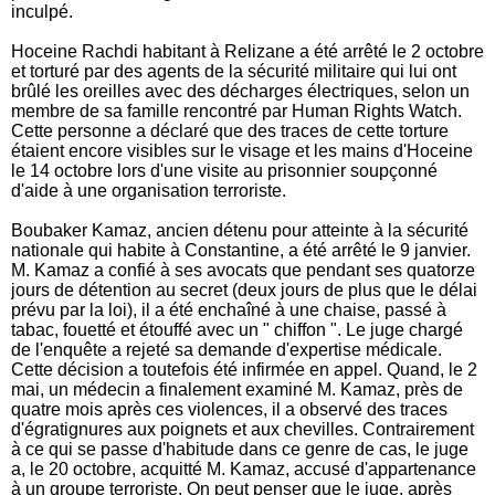
inculpé.
Hoceine Rachdi habitant à Relizane a été arrêté le 2 octobre
et torturé par des agents de la sécurité militaire qui lui ont
brûlé les oreilles avec des décharges électriques, selon un
membre de sa famille rencontré par Human Rights Watch.
Cette personne a déclaré que des traces de cette torture
étaient encore visibles sur le visage et les mains d'Hoceine
le 14 octobre lors d'une visite au prisonnier soupçonné
d'aide à une organisation terroriste.
Boubaker Kamaz, ancien détenu pour atteinte à la sécurité
nationale qui habite à Constantine, a été arrêté le 9 janvier.
M. Kamaz a confié à ses avocats que pendant ses quatorze
jours de détention au secret (deux jours de plus que le délai
prévu par la loi), il a été enchaîné à une chaise, passé à
tabac, fouetté et étouffé avec un " chiffon ". Le juge chargé
de l'enquête a rejeté sa demande d'expertise médicale.
Cette décision a toutefois été infirmée en appel. Quand, le 2
mai, un médecin a finalement examiné M. Kamaz, près de
quatre mois après ces violences, il a observé des traces
d'égratignures aux poignets et aux chevilles. Contrairement
à ce qui se passe d'habitude dans ce genre de cas, le juge
a, le 20 octobre, acquitté M. Kamaz, accusé d'appartenance
à un groupe terroriste. On peut penser que le juge, après