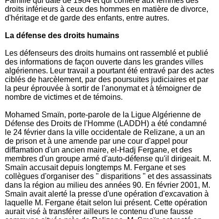
Famille qui date de 1984 et qui confère aux femmes des
droits inférieurs à ceux des hommes en matière de divorce,
d'héritage et de garde des enfants, entre autres.
La défense des droits humains
Les défenseurs des droits humains ont rassemblé et publié
des informations de façon ouverte dans les grandes villes
algériennes. Leur travail a pourtant été entravé par des actes
ciblés de harcèlement, par des poursuites judiciaires et par
la peur éprouvée à sortir de l'anonymat et à témoigner de
nombre de victimes et de témoins.
Mohamed Smaïn, porte-parole de la Ligue Algérienne de
Défense des Droits de l'Homme (LADDH) a été condamné
le 24 février dans la ville occidentale de Relizane, a un an
de prison et à une amende par une cour d'appel pour
diffamation d'un ancien maire, el-Hadj Fergane, et des
membres d'un groupe armé d'auto-défense qu'il dirigeait. M.
Smaïn accusait depuis longtemps M. Fergane et ses
collègues d'organiser des " disparitions " et des assassinats
dans la région au milieu des années 90. En février 2001, M.
Smaïn avait alerté la presse d'une opération d'excavation à
laquelle M. Fergane était selon lui présent. Cette opération
aurait visé à transférer ailleurs le contenu d'une fausse