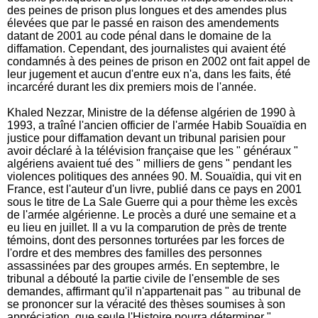
des peines de prison plus longues et des amendes plus
élevées que par le passé en raison des amendements
datant de 2001 au code pénal dans le domaine de la
diffamation. Cependant, des journalistes qui avaient été
condamnés à des peines de prison en 2002 ont fait appel de
leur jugement et aucun d'entre eux n'a, dans les faits, été
incarcéré durant les dix premiers mois de l'année.
Khaled Nezzar, Ministre de la défense algérien de 1990 à
1993, a traîné l'ancien officier de l'armée Habib Souaïdia en
justice pour diffamation devant un tribunal parisien pour
avoir déclaré à la télévision française que les " généraux "
algériens avaient tué des " milliers de gens " pendant les
violences politiques des années 90. M. Souaïdia, qui vit en
France, est l'auteur d'un livre, publié dans ce pays en 2001
sous le titre de La Sale Guerre qui a pour thème les excès
de l'armée algérienne. Le procès a duré une semaine et a
eu lieu en juillet. Il a vu la comparution de près de trente
témoins, dont des personnes torturées par les forces de
l'ordre et des membres des familles des personnes
assassinées par des groupes armés. En septembre, le
tribunal a débouté la partie civile de l'ensemble de ses
demandes, affirmant qu'il n'appartenait pas " au tribunal de
se prononcer sur la véracité des thèses soumises à son
appréciation, que seule l'Histoire pourra déterminer ".