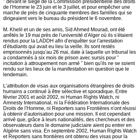
" devant le siège de la Commission présidentielle des droits
de l'Homme le 23 juin et le 3 juillet, et pour empêcher une
marche de près de cinquante membres des familles qui se
dirigeaient vers le bureau du président le 6 novembre.
M. Khelil et un de ses amis, Sid Ahmed Mourad, ont été
arrêtés le 19 mai près de l'université d'Alger où ils s'étaient
rendus pour la LADDH afin d'enquêter sur l'arrestation
d'étudiants qui avait eu lieu la veille. Ils sont restés
emprisonnés jusqu'au 26 mai, date à laquelle un tribunal les
a condamnés à six mois de prison avec sursis pour "
incitation à attroupement non armé " bien qu'ils ne se soient
rendu sur les lieux de la manifestation en question que le
lendemain.
L'attribution de visas aux organisations étrangères de droits
humains a continué à être sélective et sporadique. Entre
février 2001 et août 2002, ni Human Rights Watch, ni
Amnesty International, ni la Fédération Internationale des
Droits de l'Homme, ni Reporters sans Frontières n'ont réussi
à obtenir d'autorisation pour une mission. Il est cependant
arrivé que, grâce à leurs nationalités, des chercheurs et des
observateurs dans le domaine judiciaire aient pu entrer en
Algérie sans visa. En septembre 2002, Human Rights Watch
et Reporters sans frontières ont obtenu des visas pour la