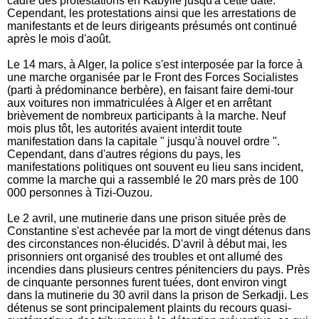
cadre des protestations en Kabylie jusqu'à cette date.
Cependant, les protestations ainsi que les arrestations de
manifestants et de leurs dirigeants présumés ont continué
après le mois d'août.
Le 14 mars, à Alger, la police s'est interposée par la force à
une marche organisée par le Front des Forces Socialistes
(parti à prédominance berbère), en faisant faire demi-tour
aux voitures non immatriculées à Alger et en arrêtant
brièvement de nombreux participants à la marche. Neuf
mois plus tôt, les autorités avaient interdit toute
manifestation dans la capitale " jusqu'à nouvel ordre ".
Cependant, dans d'autres régions du pays, les
manifestations politiques ont souvent eu lieu sans incident,
comme la marche qui a rassemblé le 20 mars près de 100
000 personnes à Tizi-Ouzou.
Le 2 avril, une mutinerie dans une prison située près de
Constantine s'est achevée par la mort de vingt détenus dans
des circonstances non-élucidés. D'avril à début mai, les
prisonniers ont organisé des troubles et ont allumé des
incendies dans plusieurs centres pénitenciers du pays. Près
de cinquante personnes furent tuées, dont environ vingt
dans la mutinerie du 30 avril dans la prison de Serkadji. Les
détenus se sont principalement plaints du recours quasi-