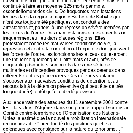
La violence politique a diminué dans l'ensemble mais elle a
continué à faire en moyenne 125 morts par mois,
essentiellement des civils. De fréquentes manifestations
tenues dans la région à majorité Berbère de Kabylie qui
n'ont pas toujours été pacifiques, ont conduit à des
arrestations et, parfois, à une répression sévère menées par
les forces de l'ordre. Des manifestations et des émeutes ont
fréquemment eu lieu dans d'autres régions. Elles
protestaient contre les mauvaises conditions de vie, la
répression et contre la corruption et l'impunité dont jouissent
les forces de l'ordre, les fonctionnaires et ceux qui exercent
une influence quelconque. Entre mars et avril, près de
cinquante prisonniers sont morts dans une série de
mutineries et d'incendies provoqués par des détenus dans
différents centres pénitenciers. Ces détenus voulaient
s'opposer aux mauvaises conditions de détention et au
recours fait à la détention préventive (qui peut être de très
longue durée) plutôt qu'à la liberté provisoire.
Aux lendemains des attaques du 11 septembre 2001 contre
les Etats-Unis, l'Algérie, dans son premier rapport soumis au
Comité contre-terrorisme de l'Organisation des Nations-
Unies, a estimé que la nouvelle mobilisation internationale
reconnaissait le " bien-fondé des positions qu'elle a
défendues avec constance sur la nature du terrorisme… "