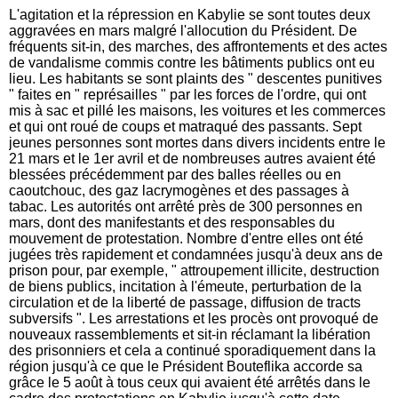
L'agitation et la répression en Kabylie se sont toutes deux
aggravées en mars malgré l'allocution du Président. De
fréquents sit-in, des marches, des affrontements et des actes
de vandalisme commis contre les bâtiments publics ont eu
lieu. Les habitants se sont plaints des " descentes punitives
" faites en " représailles " par les forces de l'ordre, qui ont
mis à sac et pillé les maisons, les voitures et les commerces
et qui ont roué de coups et matraqué des passants. Sept
jeunes personnes sont mortes dans divers incidents entre le
21 mars et le 1er avril et de nombreuses autres avaient été
blessées précédemment par des balles réelles ou en
caoutchouc, des gaz lacrymogènes et des passages à
tabac. Les autorités ont arrêté près de 300 personnes en
mars, dont des manifestants et des responsables du
mouvement de protestation. Nombre d'entre elles ont été
jugées très rapidement et condamnées jusqu'à deux ans de
prison pour, par exemple, " attroupement illicite, destruction
de biens publics, incitation à l'émeute, perturbation de la
circulation et de la liberté de passage, diffusion de tracts
subversifs ". Les arrestations et les procès ont provoqué de
nouveaux rassemblements et sit-in réclamant la libération
des prisonniers et cela a continué sporadiquement dans la
région jusqu'à ce que le Président Bouteflika accorde sa
grâce le 5 août à tous ceux qui avaient été arrêtés dans le