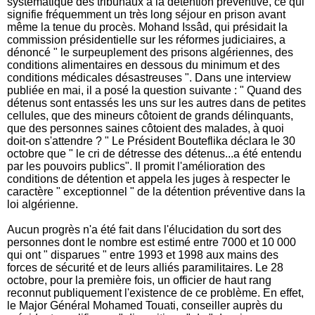
systématique des tribunaux à la détention préventive, ce qui
signifie fréquemment un très long séjour en prison avant
même la tenue du procès. Mohand Issâd, qui présidait la
commission présidentielle sur les réformes judiciaires, a
dénoncé " le surpeuplement des prisons algériennes, des
conditions alimentaires en dessous du minimum et des
conditions médicales désastreuses ". Dans une interview
publiée en mai, il a posé la question suivante : " Quand des
détenus sont entassés les uns sur les autres dans de petites
cellules, que des mineurs côtoient de grands délinquants,
que des personnes saines côtoient des malades, à quoi
doit-on s'attendre ? " Le Président Bouteflika déclara le 30
octobre que " le cri de détresse des détenus...a été entendu
par les pouvoirs publics". Il promit l'amélioration des
conditions de détention et appela les juges à respecter le
caractère " exceptionnel " de la détention préventive dans la
loi algérienne.
Aucun progrès n'a été fait dans l'élucidation du sort des
personnes dont le nombre est estimé entre 7000 et 10 000
qui ont " disparues " entre 1993 et 1998 aux mains des
forces de sécurité et de leurs alliés paramilitaires. Le 28
octobre, pour la première fois, un officier de haut rang
reconnut publiquement l'existence de ce problème. En effet,
le Major Général Mohamed Touati, conseiller auprès du