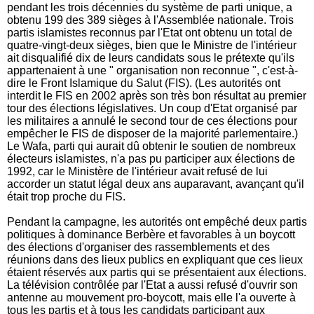
pendant les trois décennies du système de parti unique, a
obtenu 199 des 389 sièges à l'Assemblée nationale. Trois
partis islamistes reconnus par l'Etat ont obtenu un total de
quatre-vingt-deux sièges, bien que le Ministre de l'intérieur
ait disqualifié dix de leurs candidats sous le prétexte qu'ils
appartenaient à une " organisation non reconnue ", c'est-à-
dire le Front Islamique du Salut (FIS). (Les autorités ont
interdit le FIS en 2002 après son très bon résultat au premier
tour des élections législatives. Un coup d'Etat organisé par
les militaires a annulé le second tour de ces élections pour
empêcher le FIS de disposer de la majorité parlementaire.)
Le Wafa, parti qui aurait dû obtenir le soutien de nombreux
électeurs islamistes, n'a pas pu participer aux élections de
1992, car le Ministère de l'intérieur avait refusé de lui
accorder un statut légal deux ans auparavant, avançant qu'il
était trop proche du FIS.
Pendant la campagne, les autorités ont empêché deux partis
politiques à dominance Berbère et favorables à un boycott
des élections d'organiser des rassemblements et des
réunions dans des lieux publics en expliquant que ces lieux
étaient réservés aux partis qui se présentaient aux élections.
La télévision contrôlée par l'Etat a aussi refusé d'ouvrir son
antenne au mouvement pro-boycott, mais elle l'a ouverte à
tous les partis et à tous les candidats participant aux