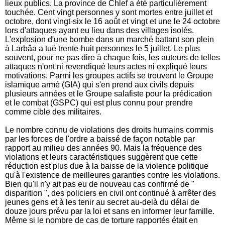
lieux publics. La province de Chlef a été particulièrement
touchée. Cent vingt personnes y sont mortes entre juillet et
octobre, dont vingt-six le 16 août et vingt et une le 24 octobre
lors d'attaques ayant eu lieu dans des villages isolés.
L'explosion d'une bombe dans un marché battant son plein
à Larbâa a tué trente-huit personnes le 5 juillet. Le plus
souvent, pour ne pas dire à chaque fois, les auteurs de telles
attaques n'ont ni revendiqué leurs actes ni expliqué leurs
motivations. Parmi les groupes actifs se trouvent le Groupe
islamique armé (GIA) qui s'en prend aux civils depuis
plusieurs années et le Groupe salafiste pour la prédication
et le combat (GSPC) qui est plus connu pour prendre
comme cible des militaires.
Le nombre connu de violations des droits humains commis
par les forces de l'ordre a baissé de façon notable par
rapport au milieu des années 90. Mais la fréquence des
violations et leurs caractéristiques suggèrent que cette
réduction est plus due à la baisse de la violence politique
qu'à l'existence de meilleures garanties contre les violations.
Bien qu'il n'y ait pas eu de nouveau cas confirmé de "
disparition ", des policiers en civil ont continué à arrêter des
jeunes gens et à les tenir au secret au-delà du délai de
douze jours prévu par la loi et sans en informer leur famille.
Même si le nombre de cas de torture rapportés était en