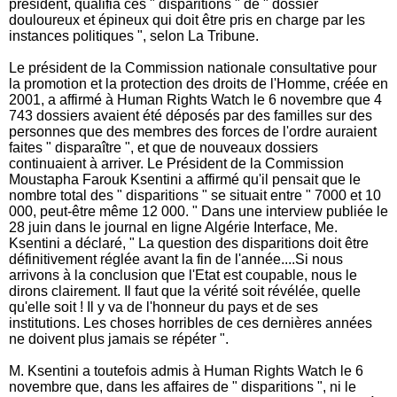
président, qualifia ces " disparitions " de " dossier
douloureux et épineux qui doit être pris en charge par les
instances politiques ", selon La Tribune.
Le président de la Commission nationale consultative pour
la promotion et la protection des droits de l'Homme, créée en
2001, a affirmé à Human Rights Watch le 6 novembre que 4
743 dossiers avaient été déposés par des familles sur des
personnes que des membres des forces de l'ordre auraient
faites " disparaître ", et que de nouveaux dossiers
continuaient à arriver. Le Président de la Commission
Moustapha Farouk Ksentini a affirmé qu'il pensait que le
nombre total des " disparitions " se situait entre " 7000 et 10
000, peut-être même 12 000. " Dans une interview publiée le
28 juin dans le journal en ligne Algérie Interface, Me.
Ksentini a déclaré, " La question des disparitions doit être
définitivement réglée avant la fin de l'année....Si nous
arrivons à la conclusion que l'Etat est coupable, nous le
dirons clairement. Il faut que la vérité soit révélée, quelle
qu'elle soit ! Il y va de l'honneur du pays et de ses
institutions. Les choses horribles de ces dernières années
ne doivent plus jamais se répéter ".
M. Ksentini a toutefois admis à Human Rights Watch le 6
novembre que, dans les affaires de " disparitions ", ni le