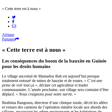
« Cette terre est à nous »
Afrique
Partager
« Cette terre est à nous »
Les conséquences du boom de la bauxite en Guinée
pour les droits humains
Le village ancestral de Mamadou Bah est aujourd’hui presque
totalement entouré de mines de bauxite et de routes. «
C’est une
peine de voir tout ça
», déclare cet agriculteur et leader
communautaire. L’année prochaine, son village sera contraint d’être
déplacé. «
Nous craignons pour notre survie.
»
Ibrahima Bangoura, directeur d’une clinique rurale, décrit les allées
et venues des camions de l’opération minière locale aux abords des
villages, recouvrant les arbres environnants et les habitations de