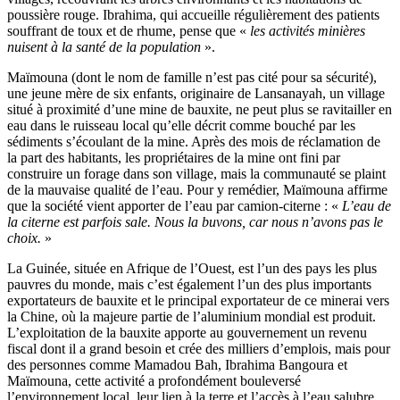
poussière rouge. Ibrahima, qui accueille régulièrement des patients
souffrant de toux et de rhume, pense que «
les activités minières
nuisent à la santé de la population
».
Maïmouna (dont le nom de famille n’est pas cité pour sa sécurité),
une jeune mère de six enfants, originaire de Lansanayah, un village
situé à proximité d’une mine de bauxite, ne peut plus se ravitailler en
eau dans le ruisseau local qu’elle décrit comme bouché par les
sédiments s’écoulant de la mine. Après des mois de réclamation de
la part des habitants, les propriétaires de la mine ont fini par
construire un forage dans son village, mais la communauté se plaint
de la mauvaise qualité de l’eau. Pour y remédier, Maïmouna affirme
que la société vient apporter de l’eau par camion-citerne : «
L’eau de
la citerne est parfois sale. Nous la buvons, car nous n’avons pas le
choix.
»
La Guinée, située en Afrique de l’Ouest, est l’un des pays les plus
pauvres du monde, mais c’est également l’un des plus importants
exportateurs de bauxite et le principal exportateur de ce minerai vers
la Chine, où la majeure partie de l’aluminium mondial est produit.
L’exploitation de la bauxite apporte au gouvernement un revenu
fiscal dont il a grand besoin et crée des milliers d’emplois, mais pour
des personnes comme Mamadou Bah, Ibrahima Bangoura et
Maïmouna, cette activité a profondément bouleversé
l’environnement local, leur lien à la terre et l’accès à l’eau salubre.