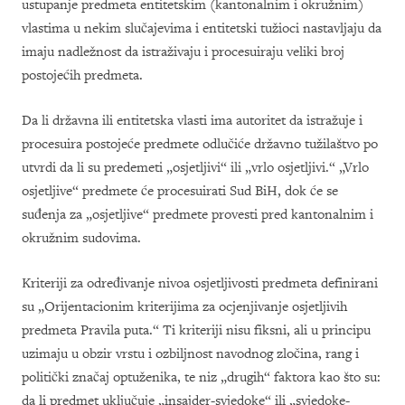
ustupanje predmeta entitetskim (kantonalnim i okružnim)
vlastima u nekim slučajevima i entitetski tužioci nastavljaju da
imaju nadležnost da istraživaju i procesuiraju veliki broj
postojećih predmeta.
Da li državna ili entitetska vlasti ima autoritet da istražuje i
procesuira postojeće predmete odlučiće državno tužilaštvo po
utvrdi da li su predemeti „osjetljivi“ ili „vrlo osjetljivi.“ „Vrlo
osjetljive“ predmete će procesuirati Sud BiH, dok će se
suđenja za „osjetljive“ predmete provesti pred kantonalnim i
okružnim sudovima.
Kriteriji za određivanje nivoa osjetljivosti predmeta definirani
su „Orijentacionim kriterijima za ocjenjivanje osjetljivih
predmeta Pravila puta.“ Ti kriteriji nisu fiksni, ali u principu
uzimaju u obzir vrstu i ozbiljnost navodnog zločina, rang i
politički značaj optuženika, te niz „drugih“ faktora kao što su:
da li predmet uključuje „insajder-svjedoke“ ili „svjedoke-