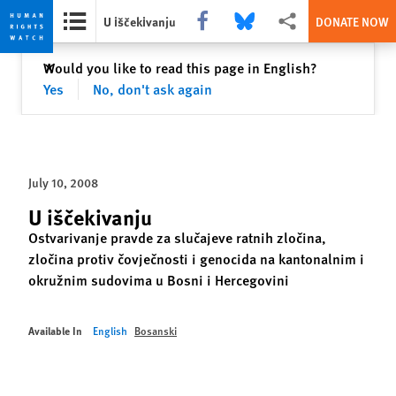
Share this via Facebook
Share this via Bluesky
More sharing options
U iščekivanju
DONATE NOW
Skip
Skip
Close
Would you like to read this page in English?
✕
to
to
Yes
No, don't ask again
cookie
main
privacy
content
notice
July 10, 2008
U iščekivanju
Ostvarivanje pravde za slučajeve ratnih zločina,
zločina protiv čovječnosti i genocida na kantonalnim i
okružnim sudovima u Bosni i Hercegovini
Available In
English
Bosanski