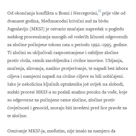
[1]
Od okončanja konflikta u Bosni i Hercegovini,
prije više od
dvanaest godina, Međunarodni krivični sud za bivšu
Jugoslaviju (MKSJ) je ostvario značajan napredak u pogledu
sudskog procesuiranja mnogih od vodećih ličnosti odgovornih
za zločine počinjene tokom rata u periodu 1992.-1995. godine.
Ti zločini su uključivali rasprostranjene i ozbiljne zločine
protiv civila, ratnih zarobljenika i civilne imovine. Ubijanja,
mučenja, silovanja, nasilno protjerivanje, te napadi bez izbora
ciljeva i namjerni napadi na civilne ciljeve su bili uobičajeni.
Iako je nekolicina ključnih optuženika još uvijek na slobodi,
sudski procesi MKSJ-a su poslali snažnu poruku da vođe, koje
su odgovorne za počinjene ratne zločine, zločine protiv
čovječnosti i genocid, moraju biti izvedeni pred lice pravde za
te zločine.
Osnivanje MKSJ-ja, međutim, nije imalo za namjeru da