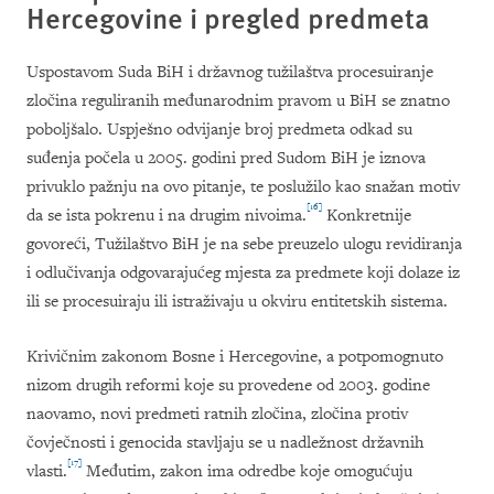
Hercegovine i pregled predmeta
Uspostavom Suda BiH i državnog tužilaštva procesuiranje
zločina reguliranih međunarodnim pravom u BiH se znatno
poboljšalo. Uspješno odvijanje broj predmeta odkad su
suđenja počela u 2005. godini pred Sudom BiH je iznova
privuklo pažnju na ovo pitanje, te poslužilo kao snažan motiv
[16]
da se ista pokrenu i na drugim nivoima.
Konkretnije
govoreći, Tužilaštvo BiH je na sebe preuzelo ulogu revidiranja
i odlučivanja odgovarajućeg mjesta za predmete koji dolaze iz
ili se procesuiraju ili istraživaju u okviru entitetskih sistema.
Krivičnim zakonom Bosne i Hercegovine, a potpomognuto
nizom drugih reformi koje su provedene od 2003. godine
naovamo, novi predmeti ratnih zločina, zločina protiv
čovječnosti i genocida stavljaju se u nadležnost državnih
[17]
vlasti.
Međutim, zakon ima odredbe koje omogućuju