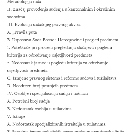
Metodologija rada
II. Značaj provođenja suđenja u kantonalnim i okružnim
sudovima
III. Evolucija sadašnjeg pravnog okvira
A. „Pravila puta
B. Uspostava Suda Bosne i Hercegovine i pregled predmeta
1. Poteškoće pri procesu pregledanja slučajeva i pogledu
kriterija za određivanje osjetljivosti predmeta
2. Nedostatak jasnoe u pogledu kriterija za odreivanje
osjetljivosti predmeta
C. Izmjene pravnog sistema i reforme sudova i tužilaštava
D. Neodreen broj postojeih predmeta
IV. Osoblje i specijalizacija sudija i tužilaca
A. Potrebni broj sudija
B. Nedostatak osoblja u tuilatvima
V. Istrage
A. Nedostatak specijaliziranih istraitelja u tuilatvima
B. Saradnja izmeu policijskih snaga preko meuentitetske linije