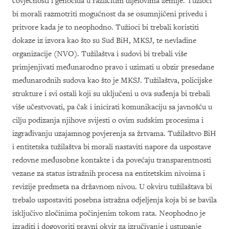
čovječnosti i genocida u različitim dijelovima zemlje. Tužioci
bi morali razmotriti mogućnost da se osumnjičeni privedu i
pritvore kada je to neophodno. Tužioci bi trebali koristiti
dokaze iz izvora kao što su Sud BiH, MKSJ, te nevladine
organizacije (NVO). Tužilaštva i sudovi bi trebali više
primjenjivati međunarodno pravo i uzimati u obzir presedane
međunarodnih sudova kao što je MKSJ. Tužilaštva, policijske
strukture i svi ostali koji su uključeni u ova suđenja bi trebali
više učestvovati, pa čak i inicirati komunikaciju sa javnošću u
cilju podizanja njihove svijesti o ovim sudskim procesima i
izgrađivanju uzajamnog povjerenja sa žrtvama. Tužilaštvo BiH
i entitetska tužilaštva bi morali nastaviti napore da uspostave
redovne međusobne kontakte i da povećaju transparentnosti
vezane za status istražnih procesa na entitetskim nivoima i
revizije predmeta na državnom nivou. U okviru tužilaštava bi
trebalo uspostaviti posebna istražna odjeljenja koja bi se bavila
isključivo zločinima počinjenim tokom rata. Neophodno je
izraditi i dogovoriti pravni okvir za izručivanje i ustupanje