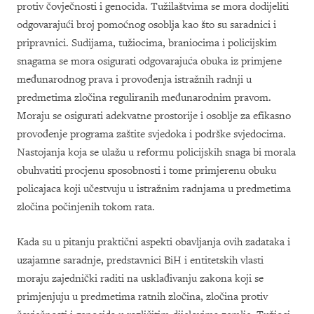
protiv čovječnosti i genocida. Tužilaštvima se mora dodijeliti
odgovarajući broj pomoćnog osoblja kao što su saradnici i
pripravnici. Sudijama, tužiocima, braniocima i policijskim
snagama se mora osigurati odgovarajuća obuka iz primjene
međunarodnog prava i provođenja istražnih radnji u
predmetima zločina reguliranih međunarodnim pravom.
Moraju se osigurati adekvatne prostorije i osoblje za efikasno
provođenje programa zaštite svjedoka i podrške svjedocima.
Nastojanja koja se ulažu u reformu policijskih snaga bi morala
obuhvatiti procjenu sposobnosti i tome primjerenu obuku
policajaca koji učestvuju u istražnim radnjama u predmetima
zločina počinjenih tokom rata.
Kada su u pitanju praktični aspekti obavljanja ovih zadataka i
uzajamne saradnje, predstavnici BiH i entitetskih vlasti
moraju zajednički raditi na usklađivanju zakona koji se
primjenjuju u predmetima ratnih zločina, zločina protiv