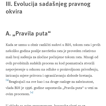
III. Evolucija sadašnjeg pravnog
okvira
A
. „
Pravila puta
“
Kada se uzmu u obzir razli
č
iti sudovi u BiH
,
tokom rata i prvih
nekoliko godina poslije zavr
š
etka rata je proveden relativno
mali broj su
đ
enja za zlo
č
ine po
č
injene tokom rata
.
Mnogi od
ovih prvobitnih sudskih procesa su kod posmatra
č
a stvorili
nepovjerenje u odnosu na odluke o proizvoljnom privo
đ
enju
,
izricanju mjere pritvora i ograni
č
avanju slobode kretanja
.
[13]
Reagiraju
ć
i na ove kao i na druge razloge za zabrinutost
,
vlada BiH je
1996.
godine uspostavila
„
Pravila puta
“
u vezi sa
[14]
ovim procesom
.
U skladu sa ovim sporazumom, bosanske vlasti su se