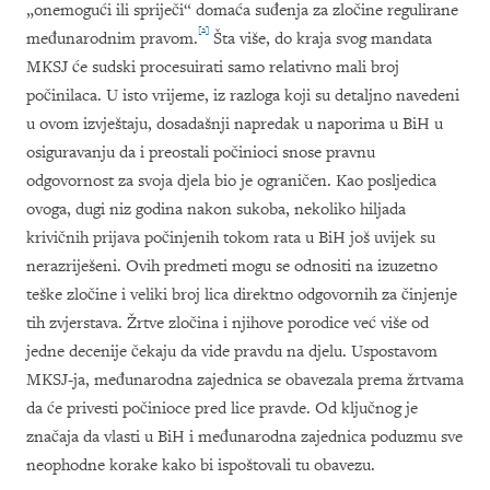
„onemogući ili spriječi“ domaća suđenja za zločine regulirane
[2]
međunarodnim pravom.
Šta više, do kraja svog mandata
MKSJ će sudski procesuirati samo relativno mali broj
počinilaca. U isto vrijeme, iz razloga koji su detaljno navedeni
u ovom izvještaju, dosadašnji napredak u naporima u BiH u
osiguravanju da i preostali počinioci snose pravnu
odgovornost za svoja djela bio je ograničen. Kao posljedica
ovoga, dugi niz godina nakon sukoba, nekoliko hiljada
krivičnih prijava počinjenih tokom rata u BiH još uvijek su
nerazriješeni. Ovih predmeti mogu se odnositi na izuzetno
teške zločine i veliki broj lica direktno odgovornih za činjenje
tih zvjerstava. Žrtve zločina i njihove porodice već više od
jedne decenije čekaju da vide pravdu na djelu. Uspostavom
MKSJ-ja, međunarodna zajednica se obavezala prema žrtvama
da će privesti počinioce pred lice pravde. Od ključnog je
značaja da vlasti u BiH i međunarodna zajednica poduzmu sve
neophodne korake kako bi ispoštovali tu obavezu.