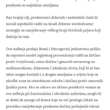
predmeta sa susjednim zemljama.
Kao krajnji cilj, predstavnici državnih i entitetskih vlasti bi
morali zajednički raditi na izradi državne sveobuhvatne
strategije za razrješavanje velikog broja krivičnih prijava koji
datiraju iz rata.
Ova suđenja pružaju Bosni i Hercegovini jedinstvenu priliku
da uspostavi model uspješnog procesuiranja tužbi za zločine
protiv čovječnosti, ratne zločine i genocid ostvarenog na
međunarodnom, državnom i lokalnom nivou, koji bi se kao
takav mogao koristiti i u drugim zemljama u svijetu koje se
također nose sa ostavštinom sukoba i zločina protiv osnovnih
ljudska prava. Ako se uskoro ne uklone poteškoće vezane za
ova suđenja pri kantonalnim i okružnim sudovima, moglo bi
se desiti da mnoge od žrtava koje su već predugo čekale na
pravedno razrješavanje predmeta zločina počinjenih tokom