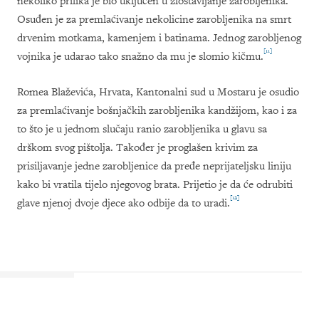
nekoliko prilika je bio uključen u zlostavljanje zarobljenika.
Osuđen je za premlaćivanje nekolicine zarobljenika na smrt
drvenim motkama, kamenjem i batinama. Jednog zarobljenog
[11]
vojnika je udarao tako snažno da mu je slomio kičmu.
Romea Blaževića, Hrvata, Kantonalni sud u Mostaru je osudio
za premlaćivanje bošnjačkih zarobljenika kandžijom, kao i za
to što je u jednom slučaju ranio zarobljenika u glavu sa
drškom svog pištolja. Također je proglašen krivim za
prisiljavanje jedne zarobljenice da pređe neprijateljsku liniju
kako bi vratila tijelo njegovog brata. Prijetio je da će odrubiti
[12]
glave njenoj dvoje djece ako odbije da to uradi.