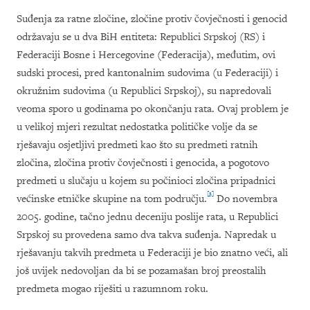
Suđenja za ratne zločine, zločine protiv čovječnosti i genocid
održavaju se u dva BiH entiteta: Republici Srpskoj (RS) i
Federaciji Bosne i Hercegovine (Federacija), međutim, ovi
sudski procesi, pred kantonalnim sudovima (u Federaciji) i
okružnim sudovima (u Republici Srpskoj), su napredovali
veoma sporo u godinama po okončanju rata. Ovaj problem je
u velikoj mjeri rezultat nedostatka političke volje da se
rješavaju osjetljivi predmeti kao što su predmeti ratnih
zločina, zločina protiv čovječnosti i genocida, a pogotovo
predmeti u slučaju u kojem su počinioci zločina pripadnici
[3]
većinske etničke skupine na tom području.
Do novembra
2005. godine, tačno jednu deceniju poslije rata, u Republici
Srpskoj su provedena samo dva takva suđenja. Napredak u
rješavanju takvih predmeta u Federaciji je bio znatno veći, ali
još uvijek nedovoljan da bi se pozamašan broj preostalih
predmeta mogao riješiti u razumnom roku.