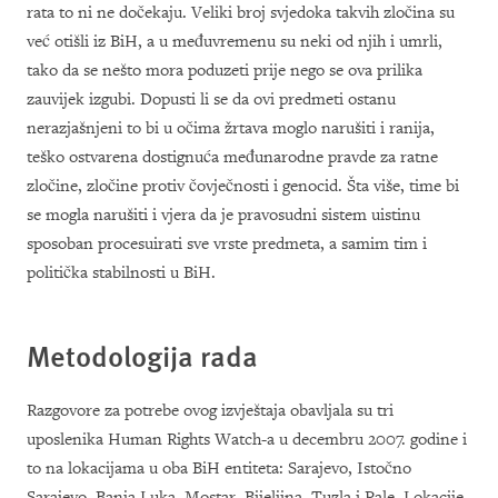
rata to ni ne dočekaju. Veliki broj svjedoka takvih zločina su
već otišli iz BiH, a u međuvremenu su neki od njih i umrli,
tako da se nešto mora poduzeti prije nego se ova prilika
zauvijek izgubi. Dopusti li se da ovi predmeti ostanu
nerazjašnjeni to bi u očima žrtava moglo narušiti i ranija,
teško ostvarena dostignuća međunarodne pravde za ratne
zločine, zločine protiv čovječnosti i genocid. Šta više, time bi
se mogla narušiti i vjera da je pravosudni sistem uistinu
sposoban procesuirati sve vrste predmeta, a samim tim i
politička stabilnosti u BiH.
Me
todologija rada
Razgovore za potrebe ovog izvještaja obavljala su tri
uposlenika Human Rights Watch-a u decembru 2007. godine i
to na lokacijama u oba BiH entiteta: Sarajevo, Istočno
Sarajevo, Banja Luka, Mostar, Bijeljina, Tuzla i Pale. Lokacije