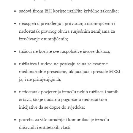
sudovi širom BiH koriste različite krivične zakonike;
neuspjeh u privođenju i pritvaranju osumnjičenih i
nedostatak pravnog okvira susjednim zemljama za
izručivanje osumnjičenih;
tužioci ne koriste sve raspoložive izvore dokaza;
tužilaštva i sudovi ne pozivaju se na relevantne
međunarodne presedane, uključujući i presude MKSJ-
ja, i ne primjenjuju ih;
nedostatak povjerenja između nekih tužilaca i samih
žrtava, što je dodatno pogoršano nedostatkom
inicijative da se dopre do svjedoka;
potreba za više saradnje i komunikacije između
državnih i entitetskih vlasti.