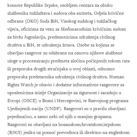
komore Republike Srpske, osobljem centara za obuku
službenika tužilaštava i sudova oba entiteta, Odjela krivične
odbrane (OKO) Suda BiH, Visokog sudskog i tužilačkog
vijeća, oficirima za vezu sa Međunarodnim krivičnim sudom
za bivšu Jugoslaviju, predstavnicima udruženja civilnog
društva u BiH, te udruženja žrtava. Osobe sa kojima se
obavljao razgovor su odabrane na osnovu njihove službene
uloge u procesuiranju predmeta zločina počinjenih tokom rata
ili preporuka drugih stručnjaka u ovoj oblasti, odnosno
preporuka predstavnika udruženja civilnog društva. Human
Rights Watch je obavio i dodatne informativne razgovore sa
uposlenicima misije Organizacije za sigurnost i saradnju u
Evropi (OSCE) u Bosni i Hercegovini, te Razvojnog programa
Ujedinjenih nacija (UNDP). Razgovori su u pravilu obavljani
pojedinačno, a samo neki od njih u manjim grupama.
Razgovori su obavljani na bosanskom/hrvatskom/srpskom
(B/H/S) jeziku uz pomoć prevodioca ili direktno na engleskom