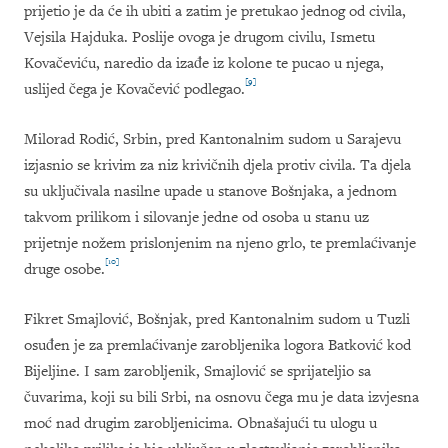
prijetio je da će ih ubiti a zatim je pretukao jednog od civila,
Vejsila Hajduka. Poslije ovoga je drugom civilu, Ismetu
Kovačeviću, naredio da izađe iz kolone te
pucao u njega,
[9]
uslijed čega je Kovačević podlegao.
Milorad Rodić, Srbin, pred Kantonalnim sudom u Sarajevu
izjasnio se krivim za niz krivičnih djela protiv civila. Ta djela
su uključivala nasilne upade u stanove Bošnjaka, a jednom
takvom prilikom i silovanje jedne od osoba u stanu uz
prijetnje nožem prislonjenim na njeno grlo, te premlaćivanje
[10]
druge osobe.
Fikret Smajlović, Bošnjak, pred Kantonalnim sudom u Tuzli
osuđen je za premlaćivanje zarobljenika logora Batković kod
Bijeljine. I sam zarobljenik, Smajlović se sprijateljio sa
čuvarima, koji su bili Srbi, na osnovu čega mu je data izvjesna
moć nad drugim zarobljenicima. Obnašajući tu ulogu u