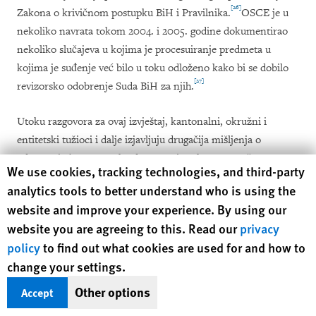
[26]
Zakona o krivičnom postupku BiH i Pravilnika.
OSCE je u
nekoliko navrata tokom
2004.
i
2005.
godine dokumentirao
nekoliko slu
č
ajeva u kojima je procesuiranje predmeta u
kojima je su
đ
enje ve
ć
bilo u toku odlo
ž
eno kako bi se dobilo
[27]
revizorsko odobrenje Suda BiH za njih
.
Utoku
razgovora za ovaj izvje
štaj, kantonalni, okružni i
entitetski tužioci i dalje izjavljuju drugačija mišljenja o
odgovarajućem postupku da se prati utoku ovog početnog
Human Rights Watch cookie preferences
We use cookies, tracking technologies, and third-party
[28]
perioda.
analytics tools to better understand who is using the
website and improve your experience. By using our
Ovo konkretno pitanje je sada, uglavnom, razriješeno jer je
website you are agreeing to this. Read our
privacy
procesuiranje, tada aktualnih predmeta, u međuvremenu
policy
to find out what cookies are used for and how to
okončano. Međutim, još uvijek postoji konfuzija u vezi sa
[29]
change your settings.
ulogom državnog tužilaštva.
Other options
Accept
U razgovoru sa Human Rights Watch-om, kantonalni i