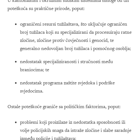
U kantonalnim i okružnim sudskim sistemima mnoge od tih
poteškoća su praktične prirode, poput:
ograničeni resursi tužilaštava, što uključuje ograničen
broj tužilaca koji su specijalizirani da procesuiraju ratne
zločine, zločine protiv čovječnosti i genocid, te
generalno nedovoljan broj tužilaca i pomoćnog osoblja;
nedostatak specijaliziranosti i stručnosti među
braniocima; te
nedostatak programa zaštite svjedoka i podrške
svjedocima.
Ostale poteškoće graniče sa političkim faktorima, poput:
problemi koji proizilaze iz nedostatka sposobnosti ili
volje policijskih snaga da istraže zločine i slabe saradnje
između policije i tužilaštava;