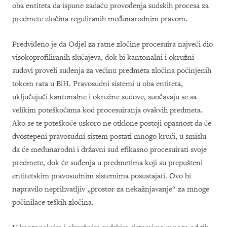
oba entiteta da ispune zadaću provođenja sudskih procesa za
predmete zločina reguliranih međunarodnim pravom.
Predviđeno je da Odjel za ratne zločine procesuira najveći dio
visokoprofiliranih slučajeva, dok bi kantonalni i okružni
sudovi proveli
suđenja za većinu predmeta zločina počinjenih
tokom rata u BiH. Pravosudni sistemi u oba entiteta,
uključujući kantonalne i okružne sudove, suočavaju se sa
velikim poteškoćama kod procesuiranja ovakvih predmeta.
Ako se te poteškoće uskoro ne otklone postoji opasnost da će
dvostepeni pravosudni sistem postati mnogo krući, u smislu
da će međunarodni i državni sud efikasno procesuirati svoje
predmete, dok će suđenja u predmetima koji su prepušteni
entitetskim pravosudnim sistemima posustajati. Ovo bi
napravilo neprihvatljiv „prostor za nekažnjavanje“ za mnoge
počinilace teških zločina.