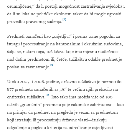
osumnjičene,“ da li postoji mogućnost zastrašivanja svjedoka i
da li su lokalne političke okolnosti takve da bi mogle ugroziti
[18]
provedbu pravednog suđenja.
Predmeti označeni kao „osjetljivi“ i prema tome pogodni za
istragu i procesuiranje na kantonalnim i okružnim sudovima,
šalju se, nakon toga, tužilaštvu koje ima mjesnu nadležnost
nad datim predmetom ili, č
e
šć
e
,
tužilaštvu odakle predmet je
[19]
poslan za razmatranje.
Utoku 2005. i 2006. godine, državno tužilaštvo je razmotrilo
877 predmeta označenih sa „A“ te većinu njih prebacilo na
[20]
entitetska tužilaštva.
Isto tako ima možda više od 100
takvih „graničnih“ predmeta gdje zakonske zabrinutosti—kao
na primjer da predmet na pregledu je vezan sa predmetom
koji istražuju ili procesuiraju državne vlasti—iziskuju
odgođenje u pogledu kriterija za određivanje osjetljivosti