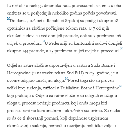
Iz nekoliko razloga dinamika rada pravosudnih sistema u oba
entiteta se u posljednjih nekoliko godina počela povećavati.
[4]
Do danas
,
tu
ž
ioci u Republici Srpskoj su podigli ukupno
18
optu
ž
nica za zlo
č
ine po
č
injene tokom rata
.
U
7
od njih
okru
ž
ni sudovi su ve
ć
donijeli presude
,
dok su
3
predmeta jo
š
[5]
uvijek u proceduri
.
U Federaciji su kantonalni sudovi donijeli
[6]
ukupno
144
presude
,
a
25
predmeta su jo
š
uvijek u proceduri
.
Odjel za ratne zločine uspostavljen u sastavu Suda Bosne i
Hercegovine (u nastavku teksta Sud BiH) 2005. godine, je u
[7]
ovome odigrao značajnu ulogu.
Pored toga
š
to su proveli
[8]
veliki broj su
đ
enja
,
tu
ž
ioci u Tu
ž
ila
š
tvu Bosne i Hercegovine
koji praksaju u Odjelu za ratne zločine su odigrali značajnu
ulogu u procesu revizije predmeta koji onda mogu biti
procesuirani na kantonalnim i okružnim sudovima. Za nadati
se da će ti skorašnji pomaci, koji doprinose uspješnom
okončavanju suđenja, pomoći u razvijanju političke volje u