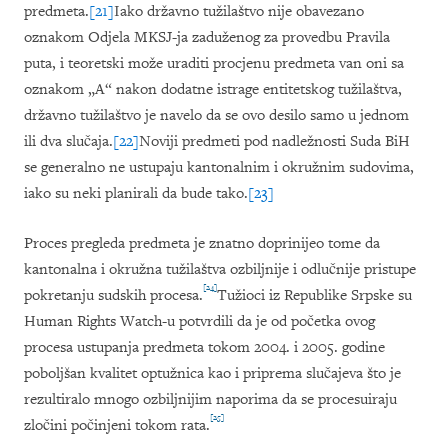
predmeta.
[21]
Iako državno tužilaštvo nije obavezano
oznakom Odjela MKSJ-ja zaduženog za provedbu Pravila
puta, i teoretski može uraditi
procjenu predmeta van oni sa
oznakom „A“ nakon dodatne istrage entitetskog tužilaštva,
državno tužilaštvo je navelo da se ovo desilo samo u jednom
ili dva slučaja.
[22]
Noviji predmeti pod nadležnosti Suda BiH
se generalno ne ustupaju kantonalnim i okružnim sudovima,
iako su neki planirali da bude tako.
[23]
Proces pregleda predmeta je znatno doprinijeo tome da
kantonalna i okružna tužilaštva ozbiljnije i odlučnije pristupe
[24]
pokretanju sudskih procesa.
Tu
ž
ioci iz Republike Srpske su
Human Rights Watch
-
u potvrdili da je od po
č
etka ovog
procesa ustupanja predmeta tokom
2004.
i
2005.
godine
pobolj
š
an kvalitet optu
ž
nica kao i priprema slu
č
ajeva
š
to je
rezultiralo mnogo ozbiljnijim naporima da se procesuiraju
[25]
zlo
č
ini po
č
injeni tokom rata
.