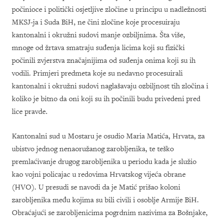
počinioce i politički osjetljive zločine u principu u nadležnosti
MKSJ-ja i Suda BiH, ne čini zločine koje procesuiraju
kantonalni i okružni sudovi manje ozbiljnima. Šta više,
mnoge od žrtava smatraju suđenja licima koji su fizički
počinili zvjerstva značajnijima od suđenja onima koji su ih
vodili. Primjeri predmeta koje su nedavno procesuirali
kantonalni i okružni sudovi naglašavaju ozbiljnost tih zločina i
koliko je bitno da oni koji su ih počinili budu privedeni pred
lice pravde.
Kantonalni sud u Mostaru je osudio Maria Matića, Hrvata, za
ubistvo jednog nenaoružanog zarobljenika, te teško
premlaćivanje drugog zarobljenika u periodu kada je služio
kao vojni policajac u redovima Hrvatskog vijeća obrane
(HVO). U presudi se navodi da je Matić prišao koloni
zarobljenika među kojima su bili civili i osoblje Armije BiH.
Obraćajući se zarobljenicima pogrdnim nazivima za Bošnjake,