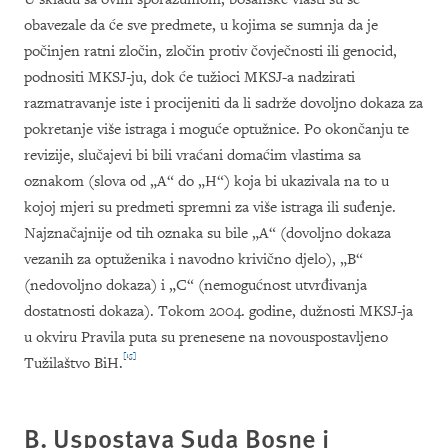
obavezale da će sve predmete, u kojima se sumnja da je
počinjen ratni zločin, zločin protiv čovječnosti ili genocid,
podnositi MKSJ-ju, dok će tužioci MKSJ-a nadzirati
razmatravanje iste i procijeniti da li sadrže dovoljno dokaza za
pokretanje više istraga i moguće optužnice. Po okončanju te
revizije, slučajevi bi bili vraćani domaćim vlastima sa
oznakom (slova od „A“ do „H“) koja bi ukazivala na to u
kojoj mjeri su predmeti spremni za više istraga ili suđenje.
Najznačajnije od tih oznaka su bile „A“ (dovoljno dokaza
vezanih za optuženika i navodno krivično djelo), „B“
(nedovoljno dokaza) i „C“ (nemogućnost utvrđivanja
dostatnosti dokaza). Tokom 2004. godine, dužnosti MKSJ-ja
u okviru Pravila puta su prenesene na novouspostavljeno
[15]
Tužilaštvo BiH.
B. Uspostava Suda Bosne i