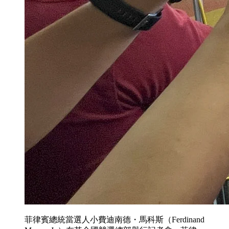
菲律賓總統當選人小費迪南德・馬科斯（Ferdinand