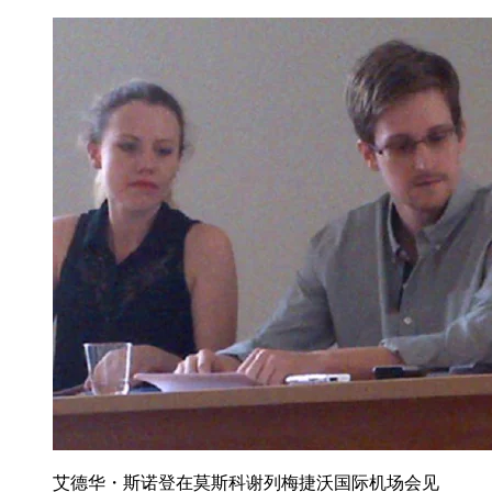
艾德华・斯诺登在莫斯科谢列梅捷沃国际机场会见