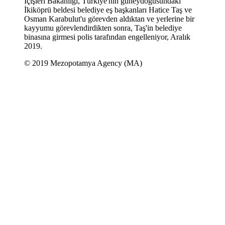
İçişleri Bakanlığı, Türkiye'nin güneydoğusundaki
İkiköprü beldesi belediye eş başkanları Hatice Taş ve
Osman Karabulut'u görevden aldıktan ve yerlerine bir
kayyumu görevlendirdikten sonra, Taş'in belediye
binasına girmesi polis tarafından engelleniyor, Aralık
2019.
© 2019 Mezopotamya Agency (MA)