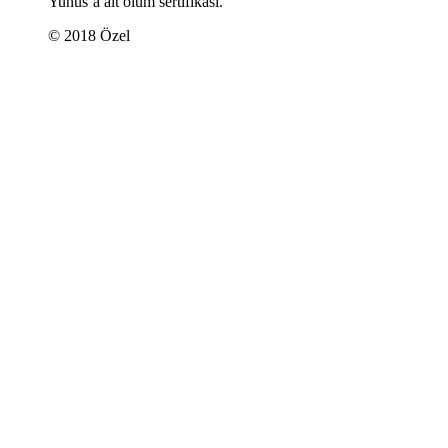
Yunus’a ait ölüm sertifikası.
© 2018 Özel