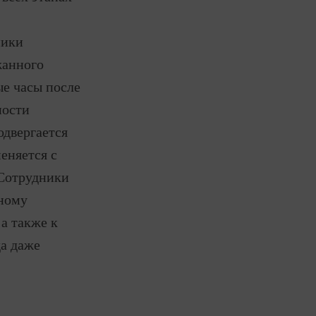
ники
жанного
ые часы после
ности
одвергается
еняется с
 Сотрудники
нному
а также к
да даже