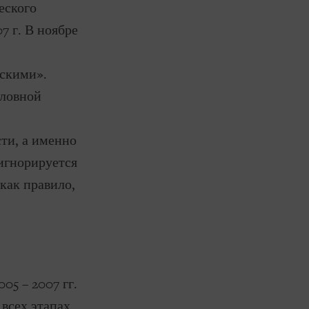
еского
7 г. В ноябре
скими».
оловной
ти, а именно
игнорируется
 как правило,
05 – 2007 гг.
 всех этапах