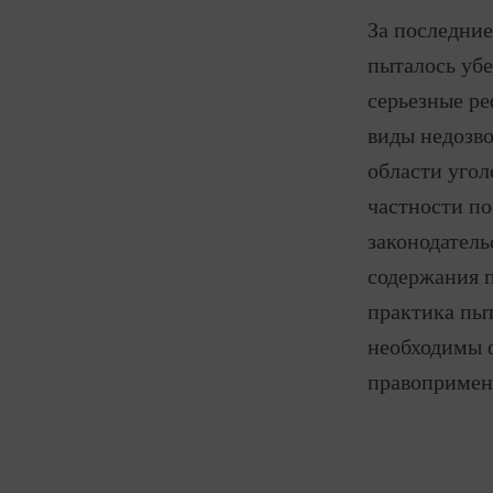
За последние
пыталось убе
серьезные ре
виды недозв
области угол
частности по
законодатель
содержания п
практика пыт
необходимы 
правопримен