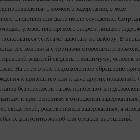
удопроизводства: с момента задержания, в ходе
ного следствия или даже после осуждения. Сотруд
омощью уловок или прямого запрета лишают задер
пользоваться услугами адвоката по выбору. В перв
когда его контакты с третьими сторонами и возмож
 правовой защитой сведены к минимуму, человек п
озам. На этом этапе недозволенное обращение прим
ждения к признанию или к даче других показаний.
рганов безопасности также прибегают к недозволе
пыткам и притеснениям в отношении задержанных, 
рес свидетелей, родственников задержанных, а иног
тобы не допустить жалоб или огласки нарушений.