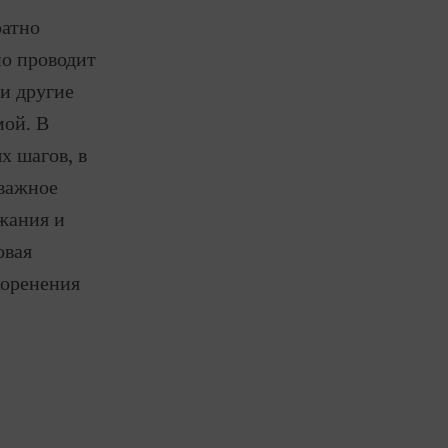
ратно
но проводит
и другие
мой. В
х шагов, в
 важное
ржания и
овая
коренения