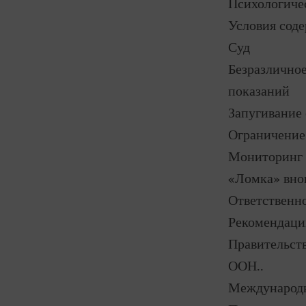
Психологичес
Условия сод
Суд
Безразличное
показаний
Запугивание 
Ограничение
Мониторинг 
«Ломка» вно
Ответственно
Рекомендаци
Правительст
ООН..
Международн