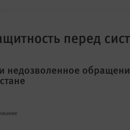
ащитность перед сис
и недозволенное обращени
стане
ержание