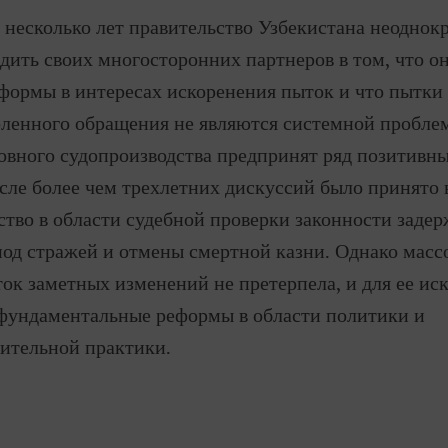
 несколько лет правительство Узбекистана неоднок
дить своих многосторонних партнеров в том, что о
формы в интересах искоренения пыток и что пытки 
оленного обращения не являются системной пробле
овного судопроизводства предпринят ряд позитивны
сле более чем трехлетних дискуссий было принято
ство в области судебной проверки законности заде
од стражей и отмены смертной казни. Однако масс
ок заметных изменений не претерпела, и для ее ис
фундаментальные реформы в области политики и
ительной практики.