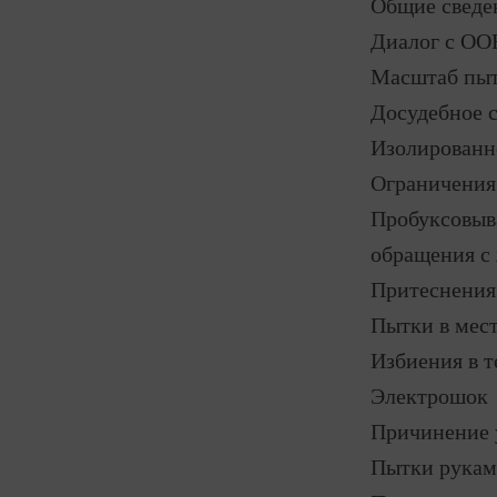
Общие сведе
Диалог с ОО
Масштаб пы
Досудебное 
Изолированн
Ограничения 
Пробуксовыв
обращения 
Притеснения
Пытки в мест
Избиения в т
Электрошок
Причинение 
Пытки рукам