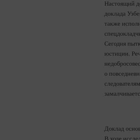
Настоящий до
доклада Узбе
также исполн
спецдокладч
Сегодня пыт
юстиции. Реч
недобросовес
о повседневн
следователям
замалчивает
Доклад основ
В ходе иссле