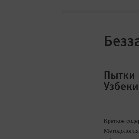
Безз
Пытки 
Узбеки
Краткое сод
Методология