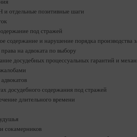
ния
Н и отдельные позитивные шаги
ток
содержание под стражей
ое содержание и нарушение порядка производства 
права на адвоката по выбору
ание досудебных процессуальных гарантий и меха
с жалобами
 адвокатов
ах досудебного содержания под стражей
ечение длительного времени
удушья
и сокамерников