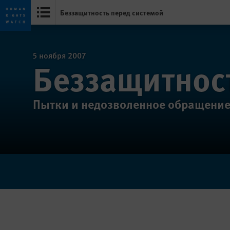
Беззащитность перед системой
Skip
Skip
to
to
cookie
main
5 ноября 2007
Беззащитнос
privacy
content
notice
Пытки и недозволенное обращение