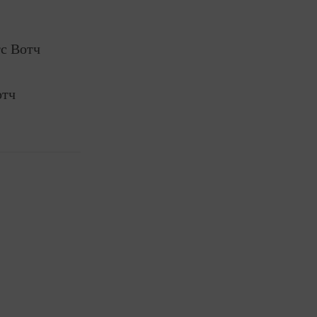
с Вотч
отч