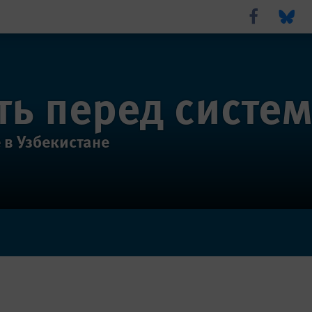
Share this via Fa
Share thi
ть перед систе
 в Узбекистане