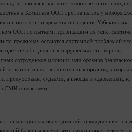
клад готовился к рассмотрению третьего периодич
кистана в Комитете ООН против пыток 9 ноября 200
яется пять лет со времени посещения Узбекистана
иком ООН по пыткам, признавшим их «систематиче
ки по-прежнему остаются системной проблемой уг
ь идет не об отдельных нарушениях со стороны
тных сотрудников милиции или органов безопаснос
ой практике правоохранительных органов, которая 
и, прокурорами, судьями, а иногда и адвокатами, и,
ся СМИ и властями.
ан на материалах исследований, проводившихся в 20
дований было выявлено, что пытки присутствуют на