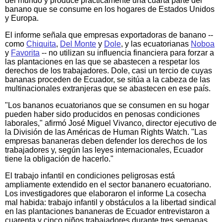
del mundo y produce prácticamente una cuarta parte del
banano que se consume en los hogares de Estados Unidos
y Europa.
El informe señala que empresas exportadoras de banano --
como
Chiquita
,
Del Monte
y
Dole
, y las ecuatorianas
Noboa
y
Favorita
-- no utilizan su influencia financiera para forzar a
las plantaciones en las que se abastecen a respetar los
derechos de los trabajadores. Dole, casi un tercio de cuyas
bananas proceden de Ecuador, se sitúa a la cabeza de las
multinacionales extranjeras que se abastecen en ese país.
"Los bananos ecuatorianos que se consumen en su hogar
pueden haber sido producidos en penosas condiciones
laborales," afirmó José Miguel Vivanco, director ejecutivo de
la División de las Américas de Human Rights Watch. "Las
empresas bananeras deben defender los derechos de los
trabajadores y, según las leyes internacionales, Ecuador
tiene la obligación de hacerlo."
El trabajo infantil en condiciones peligrosas está
ampliamente extendido en el sector bananero ecuatoriano.
Los investigadores que elaboraron el informe La cosecha
mal habida: trabajo infantil y obstáculos a la libertad sindical
en las plantaciones bananeras de Ecuador entrevistaron a
cuarenta y cinco niños trabajadores durante tres semanas