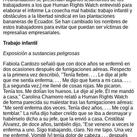
trabajadores a los que Human Rights Watch entrevistó para
elaborar el informe La cosecha mal habida: trabajo infantil y
obstáculos a la libertad sindical en las plantaciones
bananeras de Ecuador. Se han cambiado los nombres de
estos trabajadores para evitar que puedan ser víctimas de
represalias empresariales.
Trabajo infantil
Exposición a sustancias peligrosas
Fabiola Cardozo señaló que con doce años se enfermó en
dos ocasiones después de fumigaciones aéreas. Respecto
a la primera vez describió, "Tenía fiebre. . . . Le dije al jefe
que me sentía enferma. . . . Me dijo que fuera a mi casa. . . .
[La segunda vez,] me llené de cosas rojas. Me picaron.
Tenía tos. Me dolían los huesos. Le dije al jefe. Él me mandó
a casa." Carolina Chamorro relató a Human Rights Watch
de forma parecida su malestar tras las fumigaciones aéreas:
"Me sentí enferma dos veces. Tenía diez años. . . . Me cogí a
temblar." La niña dijo haber creído que se iba a desmayar y
habérselo dicho a su jefe, que la envió a casa. Cristóbal
Álvarez, de doce años, también dijo, "Ese veneno a veces le
enferma a uno. Sigo trabajando, claro. No me tapo. Una vez
me enfermé. Vomité [y] tenía dolor de cabeza . . . después