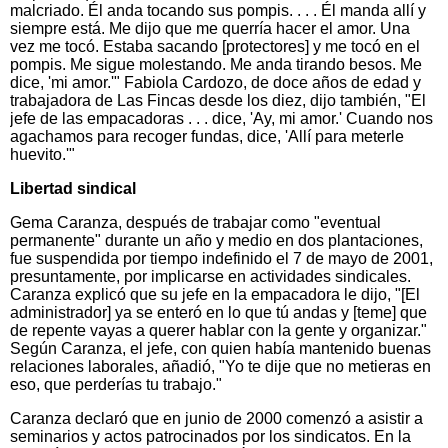
malcriado. Él anda tocando sus pompis. . . . Él manda allí y
siempre está. Me dijo que me querría hacer el amor. Una
vez me tocó. Estaba sacando [protectores] y me tocó en el
pompis. Me sigue molestando. Me anda tirando besos. Me
dice, 'mi amor.'" Fabiola Cardozo, de doce años de edad y
trabajadora de Las Fincas desde los diez, dijo también, "El
jefe de las empacadoras . . . dice, 'Ay, mi amor.' Cuando nos
agachamos para recoger fundas, dice, 'Allí para meterle
huevito.'"
Libertad sindical
Gema Caranza, después de trabajar como "eventual
permanente" durante un año y medio en dos plantaciones,
fue suspendida por tiempo indefinido el 7 de mayo de 2001,
presuntamente, por implicarse en actividades sindicales.
Caranza explicó que su jefe en la empacadora le dijo, "[El
administrador] ya se enteró en lo que tú andas y [teme] que
de repente vayas a querer hablar con la gente y organizar."
Según Caranza, el jefe, con quien había mantenido buenas
relaciones laborales, añadió, "Yo te dije que no metieras en
eso, que perderías tu trabajo."
Caranza declaró que en junio de 2000 comenzó a asistir a
seminarios y actos patrocinados por los sindicatos. En la