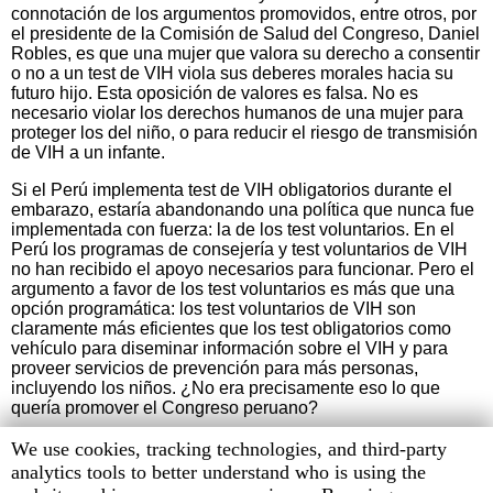
connotación de los argumentos promovidos, entre otros, por
el presidente de la Comisión de Salud del Congreso, Daniel
Robles, es que una mujer que valora su derecho a consentir
o no a un test de VIH viola sus deberes morales hacia su
futuro hijo. Esta oposición de valores es falsa. No es
necesario violar los derechos humanos de una mujer para
proteger los del niño, o para reducir el riesgo de transmisión
de VIH a un infante.
Si el Perú implementa test de VIH obligatorios durante el
embarazo, estaría abandonando una política que nunca fue
implementada con fuerza: la de los test voluntarios. En el
Perú los programas de consejería y test voluntarios de VIH
no han recibido el apoyo necesarios para funcionar. Pero el
argumento a favor de los test voluntarios es más que una
opción programática: los test voluntarios de VIH son
claramente más eficientes que los test obligatorios como
vehículo para diseminar información sobre el VIH y para
proveer servicios de prevención para más personas,
incluyendo los niños. ¿No era precisamente eso lo que
quería promover el Congreso peruano?
Human
We use cookies, tracking technologies, and third-party
Publicado en
El Comercio
, el 8 de mayo de 2004.
Rights
analytics tools to better understand who is using the
Marianne Mollmann es investigadora de la División de