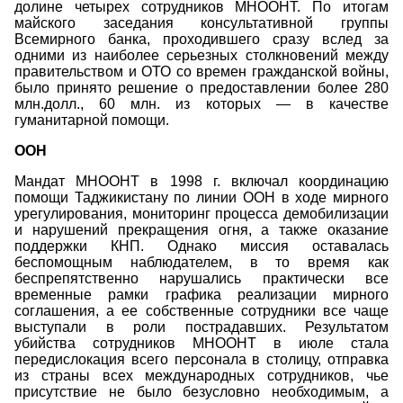
долине четырех сотрудников МНООНТ. По итогам
майского заседания консультативной группы
Всемирного банка, проходившего сразу вслед за
одними из наиболее серьезных столкновений между
правительством и ОТО со времен гражданской войны,
было принято решение о предоставлении более 280
млн.долл., 60 млн. из которых — в качестве
гуманитарной помощи.
ООН
Мандат МНООНТ в 1998 г. включал координацию
помощи Таджикистану по линии ООН в ходе мирного
урегулирования, мониторинг процесса демобилизации
и нарушений прекращения огня, а также оказание
поддержки КНП. Однако миссия оставалась
беспомощным наблюдателем, в то время как
беспрепятственно нарушались практически все
временные рамки графика реализации мирного
соглашения, а ее собственные сотрудники все чаще
выступали в роли пострадавших. Результатом
убийства сотрудников МНООНТ в июле стала
передислокация всего персонала в столицу, отправка
из страны всех международных сотрудников, чье
присутствие не было безусловно необходимым, а