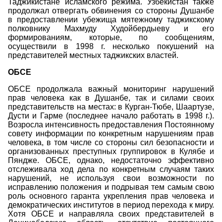
Таджикистане исламского режима. Узбекистан также
продолжал отвергать обвинения со стороны Душанбе
в предоставлении убежища мятежному таджикскому
полковнику Махмуду Худойбердыеву и его
формированиям, которые, по сообщениям,
осуществили в 1998 г. несколько покушений на
представителей местных таджикских властей.
ОБСЕ
ОБСЕ продолжала важный мониторинг нарушений
прав человека как в Душанбе, так и силами своих
представительств на местах: в Курган-Тюбе, Шаартузе,
Дусти и Гарме (последнее начало работать в 1998 г.).
Возросла интенсивность предоставления Постоянному
совету информации по конкретным нарушениям прав
человека, в том числе со стороны сил безопасности и
организованных преступных группировок в Кулябе и
Пяндже. ОБСЕ, однако, недостаточно эффективно
отслеживала ход дела по конкретным случаям таких
нарушений, не используя свои возможности по
исправлению положения и подрывая тем самым свою
роль основного гаранта укрепления прав человека и
демократических институтов в период перехода к миру.
Хотя ОБСЕ и направляла своих представителей в