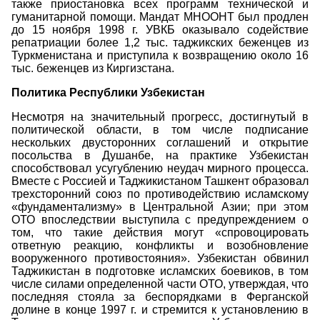
также приостановка всех программ технической и
гуманитарной помощи. Мандат МНООНТ был продлен
до 15 ноября 1998 г. УВКБ оказывало содействие
репатриации более 1,2 тыс. таджикских беженцев из
Туркменистана и приступила к возвращению около 16
тыс. беженцев из Киргизстана.
Политика Республики Узбекистан
Несмотря на значительный прогресс, достигнутый в
политической области, в том числе подписание
нескольких двусторонних соглашений и открытие
посольства в Душанбе, на практике Узбекистан
способствовал усугублению неудач мирного процесса.
Вместе с Россией и Таджикистаном Ташкент образовал
трехсторонний союз по противодействию исламскому
«фундаментализму» в Центральной Азии; при этом
ОТО впоследствии выступила с предупреждением о
том, что такие действия могут «спровоцировать
ответную реакцию, конфликты и возобновление
вооруженного противостояния». Узбекистан обвинил
Таджикистан в подготовке исламских боевиков, в том
числе силами определенной части ОТО, утверждая, что
последняя стояла за беспорядками в Ферганской
долине в конце 1997 г. и стремится к установлению в