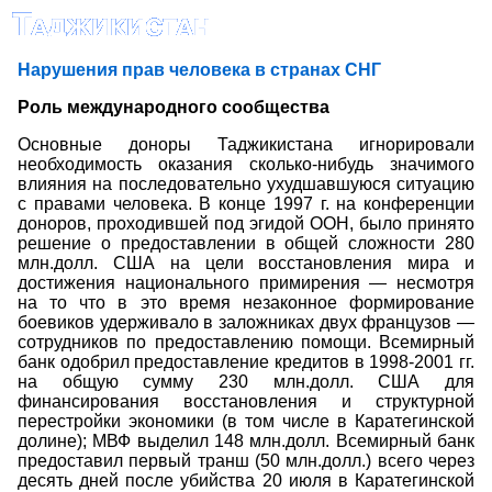
Нарушения прав человека в странах СНГ
Роль международного сообщества
Основные доноры Таджикистана игнорировали
необходимость оказания сколько-нибудь значимого
влияния на последовательно ухудшавшуюся ситуацию
с правами человека. В конце 1997 г. на конференции
доноров, проходившей под эгидой ООН, было принято
решение о предоставлении в общей сложности 280
млн.долл. США на цели восстановления мира и
достижения национального примирения — несмотря
на то что в это время незаконное формирование
боевиков удерживало в заложниках двух французов —
сотрудников по предоставлению помощи. Всемирный
банк одобрил предоставление кредитов в 1998-2001 гг.
на общую сумму 230 млн.долл. США для
финансирования восстановления и структурной
перестройки экономики (в том числе в Каратегинской
долине); МВФ выделил 148 млн.долл. Всемирный банк
предоставил первый транш (50 млн.долл.) всего через
десять дней после убийства 20 июля в Каратегинской