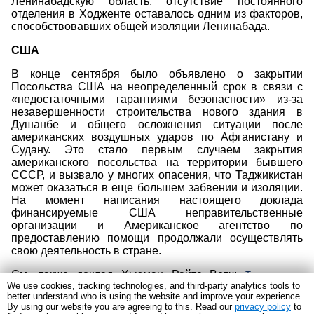
Ленинабадскую область, отсутствие постоянного
отделения в Ходженте оставалось одним из факторов,
способствовавших общей изоляции Ленинабада.
США
В конце сентября было объявлено о закрытии
Посольства США на неопределенный срок в связи с
«недостаточными гарантиями безопасности» из-за
незавершенности строительства нового здания в
Душанбе и общего осложнения ситуации после
американских воздушных ударов по Афганистану и
Судану. Это стало первым случаем закрытия
американского посольства на территории бывшего
СССР, и вызвало у многих опасения, что Таджикистан
может оказаться в еще большем забвении и изоляции.
На момент написания настоящего доклада
финансируемые США неправительственные
организации и Американское агентство по
предоставлению помощи продолжали осуществлять
свою деятельность в стране.
См. также доклад Хьюман Райтс Вотч:
Таджикистан:
Human
We use cookies, tracking technologies, and third-party analytics tools to
.
Ленинабад: репрессии на севере, 4/98
Rights
better understand who is using the website and improve your experience.
Watch
By using our website you are agreeing to this. Read our
privacy policy
to