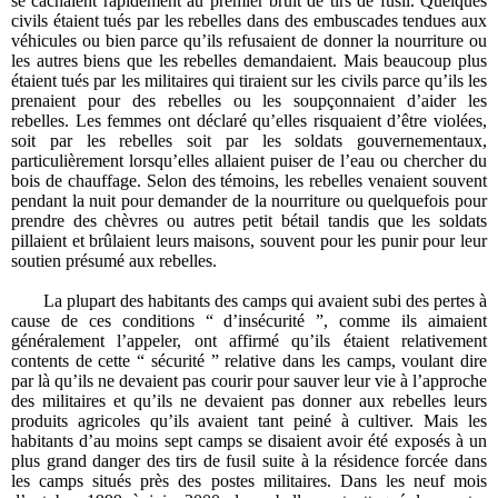
se cachaient rapidement au premier bruit de tirs de fusil. Quelques
civils étaient tués par les rebelles dans des embuscades tendues aux
véhicules ou bien parce qu’ils refusaient de donner la nourriture ou
les autres biens que les rebelles demandaient. Mais beaucoup plus
étaient tués par les militaires qui tiraient sur les civils parce qu’ils les
prenaient pour des rebelles ou les soupçonnaient d’aider les
rebelles. Les femmes ont déclaré qu’elles risquaient d’être violées,
soit par les rebelles soit par les soldats gouvernementaux,
particulièrement lorsqu’elles allaient puiser de l’eau ou chercher du
bois de chauffage. Selon des témoins, les rebelles venaient souvent
pendant la nuit pour demander de la nourriture ou quelquefois pour
prendre des chèvres ou autres petit bétail tandis que les soldats
pillaient et brûlaient leurs maisons, souvent pour les punir pour leur
soutien présumé aux rebelles.
La plupart des habitants des camps qui avaient subi des pertes à
cause de ces conditions “ d’insécurité ”, comme ils aimaient
généralement l’appeler, ont affirmé qu’ils étaient relativement
contents de cette “ sécurité ” relative dans les camps, voulant dire
par là qu’ils ne devaient pas courir pour sauver leur vie à l’approche
des militaires et qu’ils ne devaient pas donner aux rebelles leurs
produits agricoles qu’ils avaient tant peiné à cultiver. Mais les
habitants d’au moins sept camps se disaient avoir été exposés à un
plus grand danger des tirs de fusil suite à la résidence forcée dans
les camps situés près des postes militaires. Dans les neuf mois