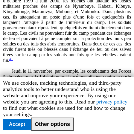
d’octobre 1999 à juin 2000, les rebelles ont attaqué les postes
militaires proches des camps de Nyambuye, Kabezi, Kibuye,
Kinyankonge, Maramvya, Mubone, et Mukonko. Dans plusieurs
cas, ils attaquaient un poste plus d’une fois et quelquefois ils
lançaient l’attaque à partir de l’intérieur du camp. Les soldats
gouvernementaux ripostaient, quelquefois en tirant directement dans
le camp. Les civils ne pouvaient fuir du camp pendant ces échanges
de feu et pouvaient à peine compter sur la protection des murs peu
solides ou des toits des abris temporaires. Dans deux de ces cas, des
civils furent tués ou blessés dans l’échange de feu ou des salves
tirées sur le camp par les soldats une fois que les rebelles avaient
41
fui.
Jeudi le 11 novembre, par exemple, les combattants des Forces
Nationales pour la Libération ont lancé une attaque contre le poste
militaire proche du camp de Nyambuye. Ils arrivèrent vers 3 heures
Human
We use cookies, tracking technologies, and third-party
du matin, en chantant des chansons religieuses comme quoi ils
Rights
analytics tools to better understand who is using the
étaient les “ ingabo z’umwami ”, c’est-à-dire “ armée du Roi ” ou
Watch
website and improve your experience. By using our
“ ingabo za Yesu ”, c’est-à-dire “ armée de Jésus ”. Une femme jeta
cookie
website you are agreeing to this. Read our
privacy policy
un regard en dehors de son abri et vit des hommes armés en
preferences
to find out what cookies are used for and how to change
uniforme tirer sur le post militaire à partir du camp et aussi à partir
your settings.
d’une colline avoisinante. L’attaque se termina juste après l’aube.
42
Une grand-mère et un enfant furent blessés par des balles perdues.
Other options
Accept
Les combattants des Forces Nationales pour la Libération