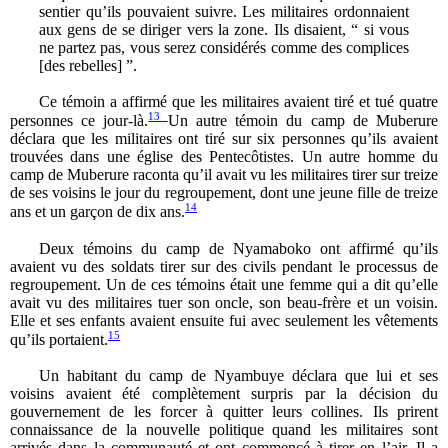
sentier qu’ils pouvaient suivre. Les militaires ordonnaient
aux gens de se diriger vers la zone. Ils disaient, “ si vous
ne partez pas, vous serez considérés comme des complices
[des rebelles] ”.
Ce témoin a affirmé que les militaires avaient tiré et tué quatre
13
personnes ce jour-là.
Un autre témoin du camp de Muberure
déclara que les militaires ont tiré sur six personnes qu’ils avaient
trouvées dans une église des Pentecôtistes. Un autre homme du
camp de Muberure raconta qu’il avait vu les militaires tirer sur treize
de ses voisins le jour du regroupement, dont une jeune fille de treize
14
ans et un garçon de dix ans.
Deux témoins du camp de Nyamaboko ont affirmé qu’ils
avaient vu des soldats tirer sur des civils pendant le processus de
regroupement. Un de ces témoins était une femme qui a dit qu’elle
avait vu des militaires tuer son oncle, son beau-frère et un voisin.
Elle et ses enfants avaient ensuite fui avec seulement les vêtements
15
qu’ils portaient.
Un habitant du camp de Nyambuye déclara que lui et ses
voisins avaient été complètement surpris par la décision du
gouvernement de les forcer à quitter leurs collines. Ils prirent
connaissance de la nouvelle politique quand les militaires sont
arrivés dans la communauté et ont commencé à tirer en l’air. Il a