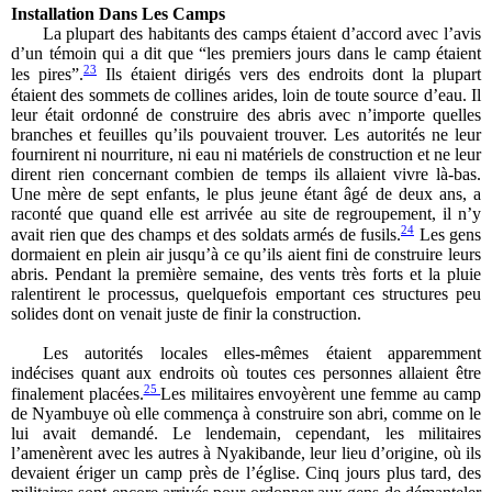
Installation Dans Les Camps
La plupart des habitants des camps étaient d’accord avec l’avis
d’un témoin qui a dit que “les premiers jours dans le camp étaient
23
les pires”.
Ils étaient dirigés vers des endroits dont la plupart
étaient des sommets de collines arides, loin de toute source d’eau. Il
leur était ordonné de construire des abris avec n’importe quelles
branches et feuilles qu’ils pouvaient trouver. Les autorités ne leur
fournirent ni nourriture, ni eau ni matériels de construction et ne leur
dirent rien concernant combien de temps ils allaient vivre là-bas.
Une mère de sept enfants, le plus jeune étant âgé de deux ans, a
raconté que quand elle est arrivée au site de regroupement, il n’y
24
avait rien que des champs et des soldats armés de fusils.
Les gens
dormaient en plein air jusqu’à ce qu’ils aient fini de construire leurs
abris. Pendant la première semaine, des vents très forts et la pluie
ralentirent le processus, quelquefois emportant ces structures peu
solides dont on venait juste de finir la construction.
Les autorités locales elles-mêmes étaient apparemment
indécises quant aux endroits où toutes ces personnes allaient être
25
finalement placées.
Les militaires envoyèrent une femme au camp
de Nyambuye où elle commença à construire son abri, comme on le
lui avait demandé. Le lendemain, cependant, les militaires
l’amenèrent avec les autres à Nyakibande, leur lieu d’origine, où ils
devaient ériger un camp près de l’église. Cinq jours plus tard, des