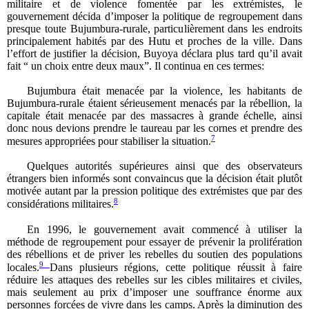
militaire et de violence fomentée par les extrémistes, le
gouvernement décida d’imposer la politique de regroupement dans
presque toute Bujumbura-rurale, particulièrement dans les endroits
principalement habités par des Hutu et proches de la ville. Dans
l’effort de justifier la décision, Buyoya déclara plus tard qu’il avait
fait “ un choix entre deux maux”. Il continua en ces termes:
Bujumbura était menacée par la violence, les habitants de
Bujumbura-rurale étaient sérieusement menacés par la rébellion, la
capitale était menacée par des massacres à grande échelle, ainsi
donc nous devions prendre le taureau par les cornes et prendre des
7
mesures appropriées pour stabiliser la situation.
Quelques autorités supérieures ainsi que des observateurs
étrangers bien informés sont convaincus que la décision était plutôt
motivée autant par la pression politique des extrémistes que par des
8
considérations militaires.
En 1996, le gouvernement avait commencé à utiliser la
méthode de regroupement pour essayer de prévenir la prolifération
des rébellions et de priver les rebelles du soutien des populations
9
locales.
Dans plusieurs régions, cette politique réussit à faire
réduire les attaques des rebelles sur les cibles militaires et civiles,
mais seulement au prix d’imposer une souffrance énorme aux
personnes forcées de vivre dans les camps. Après la diminution des