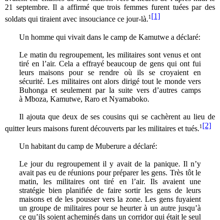
21 septembre. Il a affirmé que trois femmes furent tuées par des
[1]
1
soldats qui tiraient avec insouciance ce jour-là.
Un homme qui vivait dans le camp de Kamutwe a déclaré:
Le matin du regroupement, les militaires sont venus et ont
tiré en l’air. Cela a effrayé beaucoup de gens qui ont fui
leurs maisons pour se rendre où ils se croyaient en
sécurité. Les militaires ont alors dirigé tout le monde vers
Buhonga et seulement par la suite vers d’autres camps
à Mboza, Kamutwe, Raro et Nyamaboko.
Il ajouta que deux de ses cousins qui se cachèrent au lieu de
[2]
1
quitter leurs maisons furent découverts par les militaires et tués.
Un habitant du camp de Muberure a déclaré:
Le jour du regroupement il y avait de la panique. Il n’y
avait pas eu de réunions pour préparer les gens. Très tôt le
matin, les militaires ont tiré en l’air. Ils avaient une
stratégie bien planifiée de faire sortir les gens de leurs
maisons et de les pousser vers la zone. Les gens fuyaient
un groupe de militaires pour se heurter à un autre jusqu’à
ce qu’ils soient acheminés dans un corridor qui était le seul