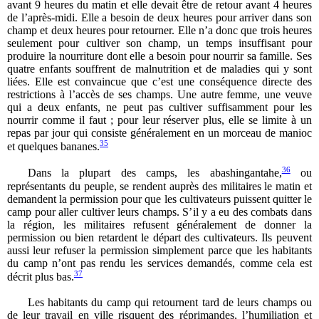
avant 9 heures du matin et elle devait être de retour avant 4 heures
de l’après-midi. Elle a besoin de deux heures pour arriver dans son
champ et deux heures pour retourner. Elle n’a donc que trois heures
seulement pour cultiver son champ, un temps insuffisant pour
produire la nourriture dont elle a besoin pour nourrir sa famille. Ses
quatre enfants souffrent de malnutrition et de maladies qui y sont
liées. Elle est convaincue que c’est une conséquence directe des
restrictions à l’accès de ses champs. Une autre femme, une veuve
qui a deux enfants, ne peut pas cultiver suffisamment pour les
nourrir comme il faut ; pour leur réserver plus, elle se limite à un
repas par jour qui consiste généralement en un morceau de manioc
35
et quelques bananes.
36
Dans la plupart des camps, les abashingantahe,
ou
représentants du peuple, se rendent auprès des militaires le matin et
demandent la permission pour que les cultivateurs puissent quitter le
camp pour aller cultiver leurs champs. S’il y a eu des combats dans
la région, les militaires refusent généralement de donner la
permission ou bien retardent le départ des cultivateurs. Ils peuvent
aussi leur refuser la permission simplement parce que les habitants
du camp n’ont pas rendu les services demandés, comme cela est
37
décrit plus bas.
Les habitants du camp qui retournent tard de leurs champs ou
de leur travail en ville risquent des réprimandes, l’humiliation et