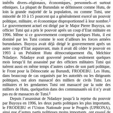
intérêts divers--régionaux, économiques, personnels--et surtout
ethniques. La plupart de Burundais se définissent comme Hutu, de
loin la grande majorité de la population, ou comme Tutsi, une
minorité de 10 à 15 pourcent qui a généralement exercé un pouvoir
3
politique, militaire, et économique disproportionnel à leur nombre.
Le gouvernement actuel est dirigé par le Major Pierre Buyoya, un
officier Tutsi qui a pris le pouvoir après un coup d’Etat militaire en
1996. Même si ce gouvernement comprend quelques Hutu, il est
dominé par les Tutsi comme le sont d’ailleurs les forces armées
burundaises. Buyoya avait déjà dirigé le gouvernement après un
autre coup d’Etat auparavant, mais il avait dû céder le pouvoir en
1993 à un Président Hutu démocratiquement élu, Melchior
Ndadaye. Ndadaye avait gouverné pendant seulement quelques
mois lorsqu’il fut assassiné par des officiers militaires Tutsi qui
tuèrent aussi en même temps d’autres cadres de son parti politique,
le Front pour la Démocratie au Burundi, FRODEBU. Les Hutu,
dans beaucoup de cas organisés par les autorités ou les dirigeants
politiques, ont alors massacré des milliers de civils Tutsi. Les
militaires et les gendarmes Tutsi ont massacré par la suite des
milliers de Hutu, quelquefois dans des communautés où il n’y avait
4
pas eu de massacres de Tutsi.
Depuis l’assassinat de Ndadaye jusqu’à la reprise du pouvoir
par Buyoya en 1996, les deux partis politiques les plus importants,
le FRODEBU et l’Union Nationale pour le Progrès (UPRONA),
ainsi que d’autres partis politiques moins importants, ont essayé de