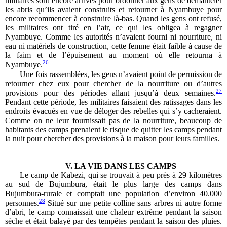
militaires sont encore arrivés pour ordonner aux gens de démanteler
les abris qu’ils avaient construits et retourner à Nyambuye pour
encore recommencer à construire là-bas. Quand les gens ont refusé,
les militaires ont tiré en l’air, ce qui les obligea à regagner
Nyambuye. Comme les autorités n’avaient fourni ni nourriture, ni
eau ni matériels de construction, cette femme était faible à cause de
la faim et de l’épuisement au moment où elle retourna à
26
Nyambuye.
Une fois rassemblées, les gens n’avaient point de permission de
retourner chez eux pour chercher de la nourriture ou d’autres
27
provisions pour des périodes allant jusqu’à deux semaines.
Pendant cette période, les militaires faisaient des ratissages dans les
endroits évacués en vue de déloger des rebelles qui s’y cacheraient.
Comme on ne leur fournissait pas de la nourriture, beaucoup de
habitants des camps prenaient le risque de quitter les camps pendant
la nuit pour chercher des provisions à la maison pour leurs familles.
V.
LA VIE DANS LES CAMPS
Le camp de Kabezi, qui se trouvait à peu près à 29 kilomètres
au sud de Bujumbura, était le plus large des camps dans
Bujumbura-rurale et comptait une population d’environ 40.000
28
personnes.
Situé sur une petite colline sans arbres ni autre forme
d’abri, le camp connaissait une chaleur extrême pendant la saison
sèche et était balayé par des tempêtes pendant la saison des pluies.