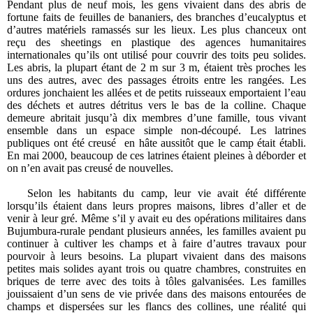
Pendant plus de neuf mois, les gens vivaient dans des abris de
fortune faits de feuilles de bananiers, des branches d’eucalyptus et
d’autres matériels ramassés sur les lieux. Les plus chanceux ont
reçu des sheetings en plastique des agences humanitaires
internationales qu’ils ont utilisé pour couvrir des toits peu solides.
Les abris, la plupart étant de 2 m sur 3 m, étaient très proches les
uns des autres, avec des passages étroits entre les rangées. Les
ordures jonchaient les allées et de petits ruisseaux emportaient l’eau
des déchets et autres détritus vers le bas de la colline. Chaque
demeure abritait jusqu’à dix membres d’une famille, tous vivant
ensemble dans un espace simple non-découpé. Les latrines
publiques ont été creusé
en hâte aussitôt que le camp était établi.
En mai 2000, beaucoup de ces latrines étaient pleines à déborder et
on n’en avait pas creusé de nouvelles.
Selon les habitants du camp, leur vie avait été différente
lorsqu’ils étaient dans leurs propres maisons, libres d’aller et de
venir à leur gré. Même s’il y avait eu des opérations militaires dans
Bujumbura-rurale pendant plusieurs années, les familles avaient pu
continuer à cultiver les champs et à faire d’autres travaux pour
pourvoir à leurs besoins. La plupart vivaient dans des maisons
petites mais solides ayant trois ou quatre chambres, construites en
briques de terre avec des toits à tôles galvanisées. Les familles
jouissaient d’un sens de vie privée dans des maisons entourées de
champs et dispersées sur les flancs des collines, une réalité qui