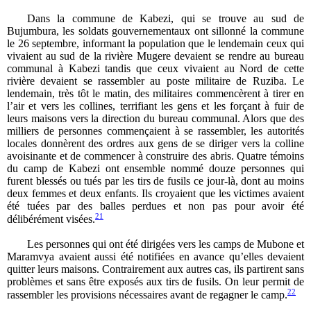
Dans la commune de Kabezi, qui se trouve au sud de
Bujumbura, les soldats gouvernementaux ont sillonné la commune
le 26 septembre, informant la population que le lendemain ceux qui
vivaient au sud de la rivière Mugere devaient se rendre au bureau
communal à Kabezi tandis que ceux vivaient au Nord de cette
rivière devaient se rassembler au poste militaire de Ruziba. Le
lendemain, très tôt le matin, des militaires commencèrent à tirer en
l’air et vers les collines, terrifiant les gens et les forçant à fuir de
leurs maisons vers la direction du bureau communal. Alors que des
milliers de personnes commençaient à se rassembler, les autorités
locales donnèrent des ordres aux gens de se diriger vers la colline
avoisinante et de commencer à construire des abris. Quatre témoins
du camp de Kabezi ont ensemble nommé douze personnes qui
furent blessés ou tués par les tirs de fusils ce jour-là, dont au moins
deux femmes et deux enfants. Ils croyaient que les victimes avaient
été tuées par des balles perdues et non pas pour avoir été
21
délibérément visées.
Les personnes qui ont été dirigées vers les camps de Mubone et
Maramvya avaient aussi été notifiées en avance qu’elles devaient
quitter leurs maisons. Contrairement aux autres cas, ils partirent sans
problèmes et sans être exposés aux tirs de fusils. On leur permit de
22
rassembler les provisions nécessaires avant de regagner le camp.