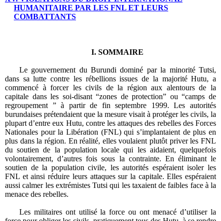
HUMANITAIRE PAR LES FNL ET LEURS
COMBATTANTS
I.
SOMMAIRE
Le gouvernement du Burundi dominé par la minorité Tutsi,
dans sa lutte contre les rébellions issues de la majorité Hutu, a
commencé à forcer les civils de la région aux alentours de la
capitale dans les soi-disant “zones de protection” ou “camps de
regroupement ” à partir de fin septembre 1999. Les autorités
burundaises prétendaient que la mesure visait à protéger les civils, la
plupart d’entre eux Hutu, contre les attaques des rebelles des Forces
Nationales pour la Libération (FNL) qui s’implantaient de plus en
plus dans la région. En réalité, elles voulaient plutôt priver les FNL
du soutien de la population locale qui les aidaient, quelquefois
volontairement, d’autres fois sous la contrainte. En éliminant le
soutien de la population civile, les autorités espéraient isoler les
FNL et ainsi réduire leurs attaques sur la capitale. Elles espéraient
aussi calmer les extrémistes Tutsi qui les taxaient de faibles face à la
menace des rebelles.
Les militaires ont utilisé la force ou ont menacé d’utiliser la
force pour obliger les civils, pratiquement tous des Hutu, à se rendre