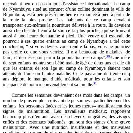
recevaient peu ou pas du tout d’assistance internationale. Le camp
de Nyambuye, situé au sommet d’une colline dominant la ville de
Bujumbura, est à peu près à une heure de montée à pied à partir de
la route la plus proche. Les habitants de ce camp devaient
transporter eux-mêmes la nourriture délivrée à la route. Ils devaient
aussi chercher de l’eau à la source la plus proche, qui se trouvait
aussi à une heure de marche à pied. Une veuve qui essayait de
pourvoir à ses quatre enfants au camp de Nyambuye a tiré cette
conclusion, “ si vous deviez vous rendre là-bas, vous ne pourriez
pas croire ce que vous verriez. Il y a beaucoup de maladies, de
30
faim, et de désespoir parmi la population des camps”.
Une mère
de sept enfants montra son bébé malade âgé de deux ans et elle dit
que les enfants de son âge au camp de Nyambuye étaient tous
atteints de l’une ou l’autre maladie. Cette paysanne de trente-cinq
ans déplora le manque d’aide médicale pour les enfants et son
31
incapacité de nourrir convenablement sa famille.
Comme les semaines devenaient des mois dans les camps, un
nombre de plus en plus croissant de personnes --particulièrement les
enfants, les personnes âgées et les jeunes mères-- manifestaient des
signes de malnutrition. Les travailleurs médicaux rapportent
beaucoup plus d’enfants avec des cheveux rougeâtres, des visages
enflés et des estomacs ballonnés, qui sont des signes d’une grave
malnutrition. Avec une nutrition insuffisante et des mauvaises
conditions de camps de plus en plus insalubres et surpeuplées, les