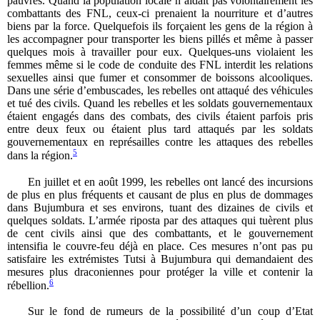
pauvres. Quand la population locale n’aidait pas volontairement les
combattants des FNL, ceux-ci prenaient la nourriture et d’autres
biens par la force. Quelquefois ils forçaient les gens de la région à
les accompagner pour transporter les biens pillés et même à passer
quelques mois à travailler pour eux. Quelques-uns violaient les
femmes même si le code de conduite des FNL interdit les relations
sexuelles ainsi que fumer et consommer de boissons alcooliques.
Dans une série d’embuscades, les rebelles ont attaqué des véhicules
et tué des civils. Quand les rebelles et les soldats gouvernementaux
étaient engagés dans des combats, des civils étaient parfois pris
entre deux feux ou étaient plus tard attaqués par les soldats
gouvernementaux en représailles contre les attaques des rebelles
5
dans la région.
En juillet et en août 1999, les rebelles ont lancé des incursions
de plus en plus fréquents et causant de plus en plus de dommages
dans Bujumbura et ses environs, tuant des dizaines de civils et
quelques soldats. L’armée riposta par des attaques qui tuèrent plus
de cent civils ainsi que des combattants, et le gouvernement
intensifia le couvre-feu déjà en place. Ces mesures n’ont pas pu
satisfaire les extrémistes Tutsi à Bujumbura qui demandaient des
mesures plus draconiennes pour protéger la ville et contenir la
6
rébellion.
Sur le fond de rumeurs de la possibilité d’un coup d’Etat