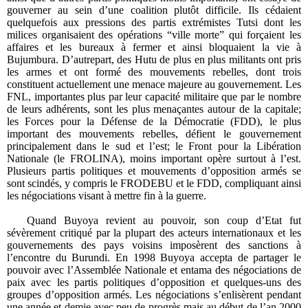
gouverner au sein d’une coalition plutôt difficile. Ils cédaient
quelquefois aux pressions des partis extrémistes Tutsi dont les
milices organisaient des opérations “ville morte” qui forçaient les
affaires et les bureaux à fermer et ainsi bloquaient la vie à
Bujumbura. D’autrepart, des Hutu de plus en plus militants ont pris
les armes et ont formé des mouvements rebelles, dont trois
constituent actuellement une menace majeure au gouvernement. Les
FNL, importantes plus par leur capacité militaire que par le nombre
de leurs adhérents, sont les plus menaçantes autour de la capitale;
les Forces pour la Défense de la Démocratie (FDD), le plus
important des mouvements rebelles, défient le gouvernement
principalement dans le sud et l’est; le Front pour la Libération
Nationale (le FROLINA), moins important opère surtout à l’est.
Plusieurs partis politiques et mouvements d’opposition armés se
sont scindés, y compris le FRODEBU et le FDD, compliquant ainsi
les négociations visant à mettre fin à la guerre.
Quand Buyoya revient au pouvoir, son coup d’Etat fut
sévèrement critiqué par la plupart des acteurs internationaux et les
gouvernements des pays voisins imposèrent des sanctions à
l’encontre du Burundi. En 1998 Buyoya accepta de partager le
pouvoir avec l’Assemblée Nationale et entama des négociations de
paix avec les partis politiques d’opposition et quelques-uns des
groupes d’opposition armés. Les négociations s’enlisèrent pendant
une année et demie avec peu de progrès mais au début de l’an 2000