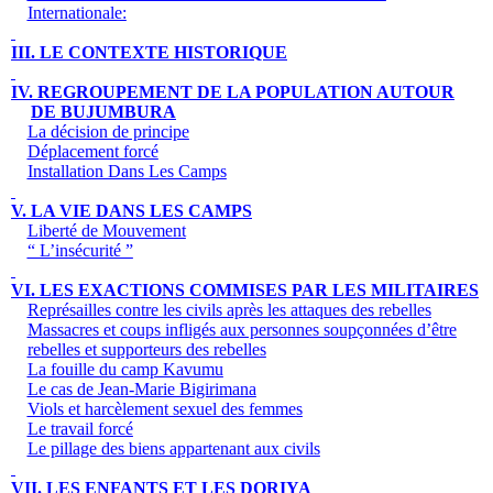
Internationale:
III. LE CONTEXTE HISTORIQUE
IV. REGROUPEMENT DE LA POPULATION AUTOUR
DE BUJUMBURA
La décision de principe
Déplacement forcé
Installation Dans Les Camps
V. LA VIE DANS LES CAMPS
Liberté de Mouvement
“ L’insécurité ”
VI. LES EXACTIONS COMMISES PAR LES MILITAIRES
Représailles contre les civils après les attaques des rebelles
Massacres et coups infligés aux personnes soupçonnées d’être
rebelles et supporteurs des rebelles
La fouille du camp Kavumu
Le cas de Jean-Marie Bigirimana
Viols et harcèlement sexuel des femmes
Le travail forcé
Le pillage des biens appartenant aux civils
VII. LES ENFANTS ET LES DORIYA