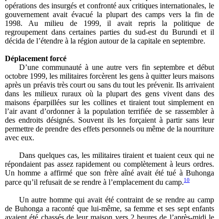
opérations des insurgés et confronté aux critiques internationales, le
gouvernement avait évacué la plupart des camps vers la fin de
1998. Au milieu de 1999, il avait repris la politique de
regroupement dans certaines parties du sud-est du Burundi et il
décida de l’étendre à la région autour de la capitale en septembre.
Déplacement forcé
D’une communauté à une autre vers fin septembre et début
octobre 1999, les militaires forcèrent les gens à quitter leurs maisons
après un préavis très court ou sans du tout les prévenir. Ils arrivaient
dans les milieux ruraux où la plupart des gens vivent dans des
maisons éparpillées sur les collines et tiraient tout simplement en
l’air avant d’ordonner à la population terrifiée de se rassembler à
des endroits désignés. Souvent ils les forçaient à partir sans leur
permettre de prendre des effets personnels ou même de la nourriture
avec eux.
Dans quelques cas, les militaires tiraient et tuaient ceux qui ne
répondaient pas assez rapidement ou complètement à leurs ordres.
Un homme a affirmé que son frère aîné avait été tué à Buhonga
10
parce qu’il refusait de se rendre à l’emplacement du camp.
Un autre homme qui avait été contraint de se rendre au camp
de Buhonga a raconté que lui-même, sa femme et ses sept enfants
avaient été chassés de leur maison vers 2 heures de l’après-midi le