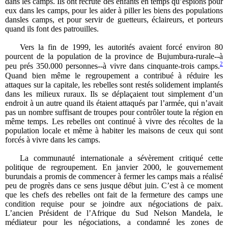
dans les camps. Ils ont recruté des enfants en temps qu’espions pour
eux dans les camps, pour les aider à piller les biens des populations
dansles camps, et pour servir de guetteurs, éclaireurs, et porteurs
quand ils font des patrouilles.
Vers la fin de 1999, les autorités avaient forcé environ 80
pourcent de la population de la province de Bujumbura-rurale--à
2
peu prés 350.000 personnes--à vivre dans cinquante-trois camps.
Quand bien même le regroupement a contribué à réduire les
attaques sur la capitale, les rebelles sont restés solidement implantés
dans les milieux ruraux. Ils se déplaçaient tout simplement d’un
endroit à un autre quand ils étaient attaqués par l’armée, qui n’avait
pas un nombre suffisant de troupes pour contrôler toute la région en
même temps. Les rebelles ont continué à vivre des récoltes de la
population locale et même à habiter les maisons de ceux qui sont
forcés à vivre dans les camps.
La communauté internationale a sévèrement critiqué cette
politique de regroupement. En janvier 2000, le gouvernement
burundais a promis de commencer à fermer les camps mais a réalisé
peu de progrès dans ce sens jusque début juin. C’est à ce moment
que les chefs des rebelles ont fait de la fermeture des camps une
condition requise pour se joindre aux négociations de paix.
L’ancien Président de l’Afrique du Sud Nelson Mandela, le
médiateur pour les négociations, a condamné les zones de