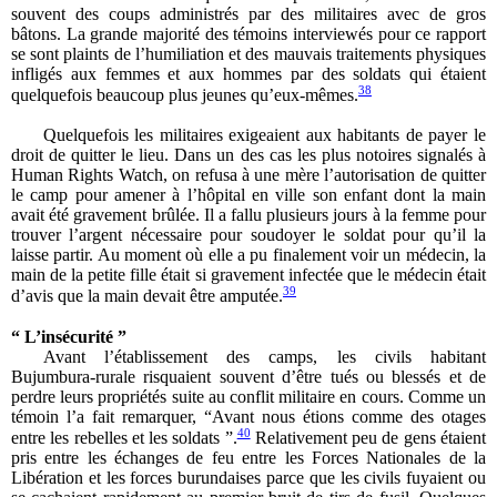
souvent des coups administrés par des militaires avec de gros
bâtons. La grande majorité des témoins interviewés pour ce rapport
se sont plaints de l’humiliation et des mauvais traitements physiques
infligés aux femmes et aux hommes par des soldats qui étaient
38
quelquefois beaucoup plus jeunes qu’eux-mêmes.
Quelquefois les militaires exigeaient aux habitants de payer le
droit de quitter le lieu. Dans un des cas les plus notoires signalés à
Human Rights Watch, on refusa à une mère l’autorisation de quitter
le camp pour amener à l’hôpital en ville son enfant dont la main
avait été gravement brûlée. Il a fallu plusieurs jours à la femme pour
trouver l’argent nécessaire pour soudoyer le soldat pour qu’il la
laisse partir. Au moment où elle a pu finalement voir un médecin, la
main de la petite fille était si gravement infectée que le médecin était
39
d’avis que la main devait être amputée.
“ L’insécurité ”
Avant l’établissement des camps, les civils habitant
Bujumbura-rurale risquaient souvent d’être tués ou blessés et de
perdre leurs propriétés suite au conflit militaire en cours. Comme un
témoin l’a fait remarquer, “Avant nous étions comme des otages
40
entre les rebelles et les soldats ”.
Relativement peu de gens étaient
pris entre les échanges de feu entre les Forces Nationales de la
Libération et les forces burundaises parce que les civils fuyaient ou