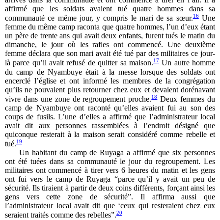
affirmé que les soldats avaient tué quatre hommes dans sa
16
communauté ce même jour, y compris le mari de sa sœur.
Une
femme du même camp raconta que quatre hommes, l’un d’eux étant
un père de trente ans qui avait deux enfants, furent tués le matin du
dimanche, le jour où les rafles ont commencé. Une deuxième
femme déclara que son mari avait été tué par des militaires ce jour-
17
là parce qu’il avait refusé de quitter sa maison.
Un autre homme
du camp de Nyambuye était à la messe lorsque des soldats ont
encerclé l’église et ont informé les membres de la congrégation
qu’ils ne pouvaient plus retourner chez eux et devaient dorénavant
18
vivre dans une zone de regroupement proche.
Deux femmes du
camp de Nyambuye ont raconté qu’elles avaient fui au son des
coups de fusils. L’une d’elles a affirmé que l’administrateur local
avait dit aux personnes rassemblées à l’endroit désigné que
quiconque resterait à la maison serait considéré comme rebelle et
19
tué.
Un habitant du camp de Ruyaga a affirmé que six personnes
ont été tuées dans sa communauté le jour du regroupement. Les
militaires ont commencé à tirer vers 6 heures du matin et les gens
ont fui vers le camp de Ruyaga “parce qu’il y avait un peu de
sécurité. Ils tiraient à partir de deux coins différents, forçant ainsi les
gens vers cette zone de sécurité”. Il affirma aussi que
l’administrateur local avait dit que ‘ceux qui resteraient chez eux
20
seraient traités comme des rebelles”.