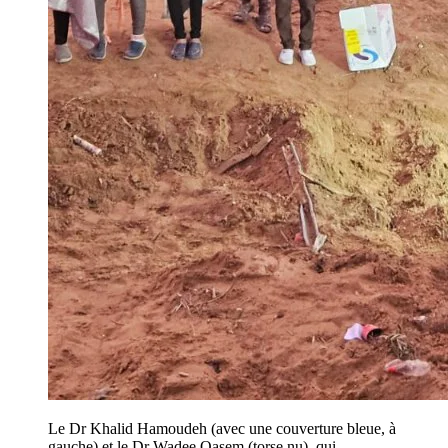
Le Dr Khalid Hamoudeh (avec une couverture bleue, à
gauche) et le Dr Wadee Qasem (torse nu), qui