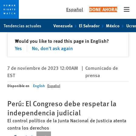
Español
DONE AHORA
Open
Skip
Skip
Tendencias actuales
Venezuela
El Salvador
México
Ucra
to
to
cookie
main
Cerrar
Would you like to read this page in English?
✕
privacy
content
Yes
No, don't ask again
notice
7 de noviembre de 2023 12:00AM
|
Comunicado de
EST
prensa
Disponible en
English
Español
Perú: El Congreso debe respetar la
independencia judicial
El control político de la Junta Nacional de Justicia atenta
contra los derechos