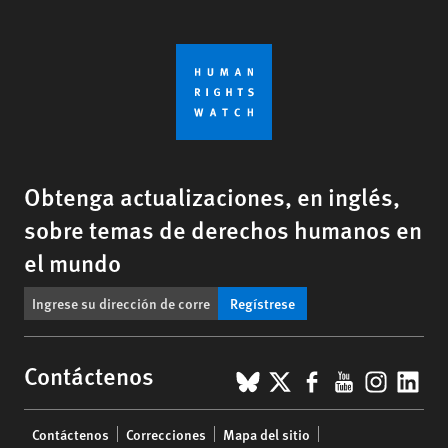
Obtenga actualizaciones, en inglés,
sobre temas de derechos humanos en
el mundo
Regístrese
BlueSky
X
Facebook
YouTub
Insta
Lin
Contáctenos
Footer
Contáctenos
Correcciones
Mapa del sitio
menu