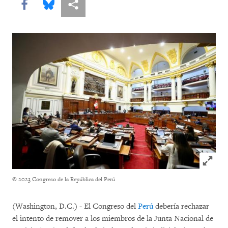
Share this via Facebook
Share this via Bluesky
Share this via Compartir
Click to
© 2023 Congreso de la República del Perú
(Washington, D.C.) - El Congreso del
Perú
debería rechazar
el intento de remover a los miembros de la Junta Nacional de