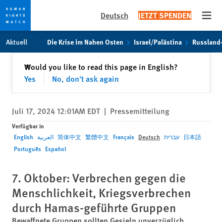
Deutsch
JETZT SPENDEN
Open
Skip
Skip
Aktuell
Die Krise im Nahen Osten
Israel/Palästina
Russland
to
to
cookie
main
Schließen
Would you like to read this page in English?
✕
privacy
content
Yes
No, don't ask again
notice
Juli 17, 2024 12:01AM EDT
|
Pressemitteilung
Verfügbar in
English
العربية
简体中文
繁體中文
Français
Deutsch
עברית
日本語
Português
Español
7. Oktober: Verbrechen gegen die
Menschlichkeit, Kriegsverbrechen
durch Hamas-geführte Gruppen
Bewaffnete Gruppen sollten Gesieln unverzüglich