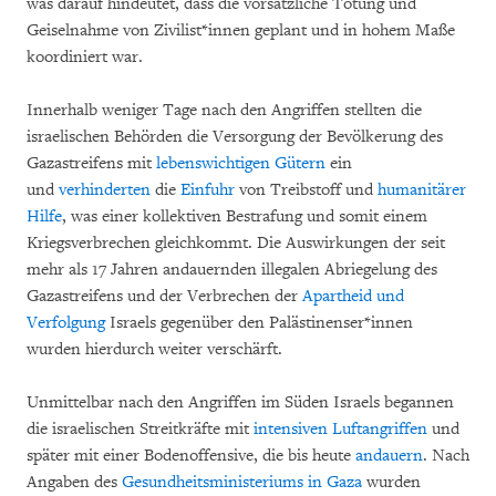
was darauf hindeutet, dass die vorsätzliche Tötung und
Geiselnahme von Zivilist*innen geplant und in hohem Maße
koordiniert war.
Innerhalb weniger Tage nach den Angriffen stellten die
israelischen Behörden die Versorgung der Bevölkerung des
Gazastreifens mit
lebenswichtigen Gütern
ein
und
verhinderten
die
Einfuhr
von Treibstoff und
humanitärer
Hilfe
, was einer kollektiven Bestrafung und somit einem
Kriegsverbrechen gleichkommt. Die Auswirkungen der seit
mehr als 17 Jahren andauernden illegalen Abriegelung des
Gazastreifens und der Verbrechen der
Apartheid und
Verfolgung
Israels gegenüber den Palästinenser*innen
wurden hierdurch weiter verschärft.
Unmittelbar nach den Angriffen im Süden Israels begannen
die israelischen Streitkräfte mit
intensiven
Luftangriffen
und
später mit einer Bodenoffensive, die bis heute
andauern
. Nach
Angaben des
Gesundheitsministeriums in Gaza
wurden