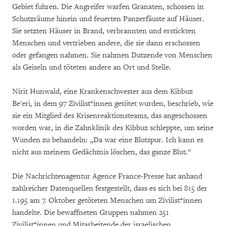
Gebiet fuhren. Die Angreifer warfen Granaten, schossen in
Schutzräume hinein und feuerten Panzerfäuste auf Häuser.
Sie setzten Häuser in Brand, verbrannten und erstickten
Menschen und vertrieben andere, die sie dann erschossen
oder gefangen nahmen. Sie nahmen Dutzende von Menschen
als Geiseln und töteten andere an Ort und Stelle.
Nirit Hunwald, eine Krankenschwester aus dem Kibbuz
Be'eri, in dem 97 Zivilist*innen getötet wurden, beschrieb, wie
sie ein Mitglied des Krisenreaktionsteams, das angeschossen
worden war, in die Zahnklinik des Kibbuz schleppte, um seine
Wunden zu behandeln: „Da war eine Blutspur. Ich kann es
nicht aus meinem Gedächtnis löschen, das ganze Blut.“
Die Nachrichtenagentur Agence France-Presse hat anhand
zahlreicher Datenquellen festgestellt, dass es sich bei 815 der
1.195 am 7. Oktober getöteten Menschen um Zivilist*innen
handelte. Die bewaffneten Gruppen nahmen 251
Zivilist*innen und Mitarbeitende der israelischen