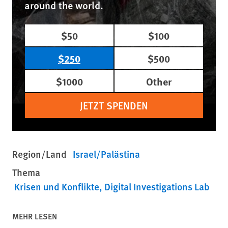
around the world.
$50
$100
$250
$500
$1000
Other
JETZT SPENDEN
Region/Land
Israel/Palästina
Thema
Krisen und Konflikte
Digital Investigations Lab
MEHR LESEN