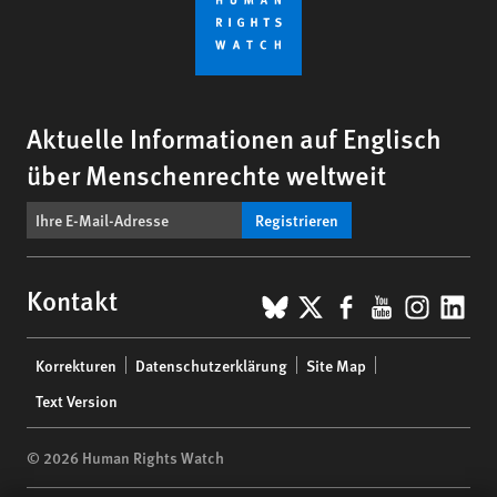
Aktuelle Informationen auf Englisch
über Menschenrechte weltweit
Registrieren
BlueSky
X
Facebook
YouTub
Insta
Lin
Kontakt
Footer
Korrekturen
Datenschutzerklärung
Site Map
menu
Text Version
© 2026 Human Rights Watch