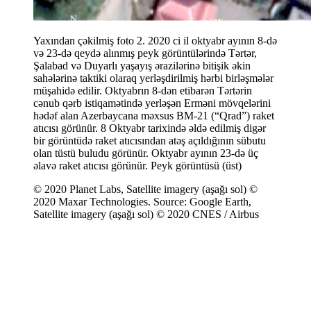
Yaxından çəkilmiş foto 2. 2020 ci il oktyabr ayının 8-də
və 23-də qeydə alınmış peyk görüntülərində Tərtər,
Şalabad və Duyarlı yaşayış ərazilərinə bitişik əkin
sahələrinə taktiki olaraq yerləşdirilmiş hərbi birləşmələr
müşahidə edilir. Oktyabrın 8-dən etibarən Tərtərin
cənub qərb istiqamətində yerləşən Erməni mövqelərini
hədəf alan Azerbaycana məxsus BM-21 (“Qrad”) raket
atıcısı görünür. 8 Oktyabr tarixində əldə edilmiş digər
bir görüntüdə raket atıcısından atəş açıldığının sübutu
olan tüstü buludu görünür. Oktyabr ayının 23-də üç
əlavə raket atıcısı görünür. Peyk görüntüsü (üst)
© 2020 Planet Labs, Satellite imagery (aşağı sol) ©
2020 Maxar Technologies. Source: Google Earth,
Satellite imagery (aşağı sol) © 2020 CNES / Airbus