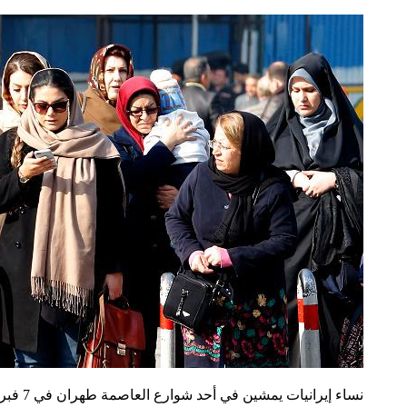
نساء إيرانيات يمشين في أحد شوارع العاصمة طهران في 7 فبراير/شباط 2018.