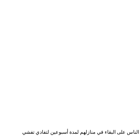
 في 17 مارس/آذار، بعد أن حثّت السلطات اللبنانية الناس على البقاء في منازلهم لمدة أسبوعين لتفادي تفشي