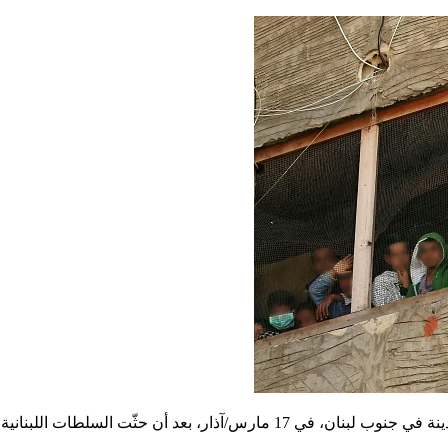
لاجئون سوريون في مبنى قيد الإنشاء يستخدمونه كمأوى في مدينة في جنوب لبنان،