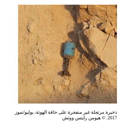
ذخيرة مرتجلة غير منفجرة على حافة الهوتة، يوليو/تموز
2017. © هيومن رايتس ووتش