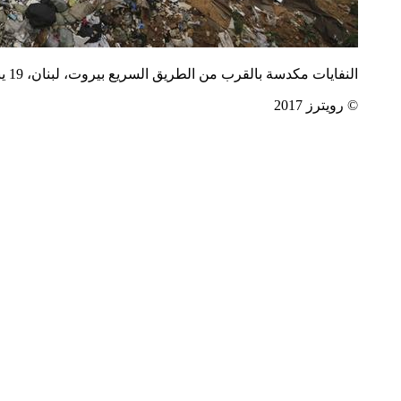
النفايات
مكدسة
بالقرب
من
الطريق
السريع
بيروت، لبنان، 19 يناير/كانون
© رويترز 2017