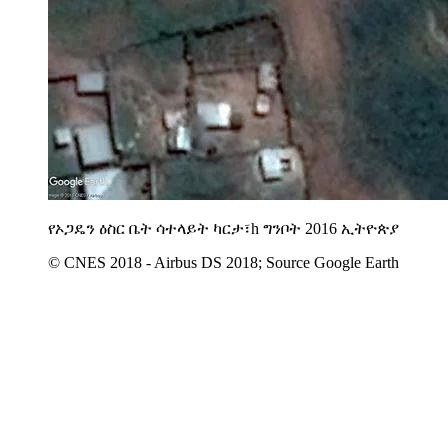
የኦጋዴን ዕስር ቤት ሳተላይት ካርታ፣h ግንቦት 2016 ኢትዮጵያ
© CNES 2018 - Airbus DS 2018; Source Google Earth