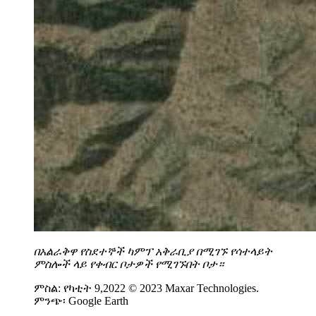
በአልራቅ
ዋ
የስደተኞች
ካምፕ
አቅራቢያ
በሚገኙ
የሳተላይት
ምስሎች
ላይ
የቀብር
ቦታዎች
የሚገኙበት
ቦታ።
ምስል: የካቲት 9,2022 © 2023 Maxar Technologies.
ምንጭ፡ Google Earth